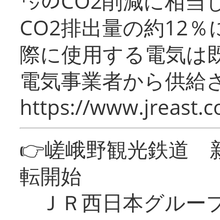
㌧のCO2削減に相当
CO2排出量の約12
際に使用する電気は
電気事業者から供給
https://www.jreast.co
👉嵯峨野観光鉄道
転開始
ＪＲ西日本グループ