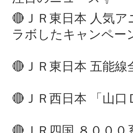
🔴ＪＲ東日本 人気
ラボしたキャンペー
🔴ＪＲ東日本 五能
🔴ＪＲ西日本 「山
🔴ＪＲ四国 ８００