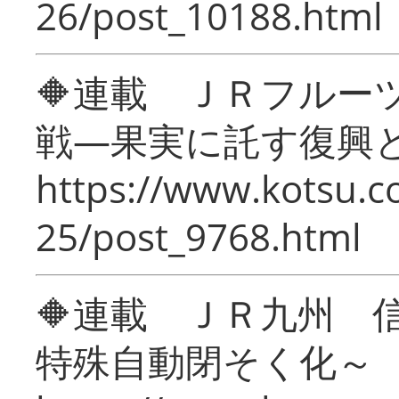
26/post_10188.html
🔶連載 ＪＲフルー
戦―果実に託す復興
https://www.kotsu.c
25/post_9768.html
🔶連載 ＪＲ九州 
特殊自動閉そく化～