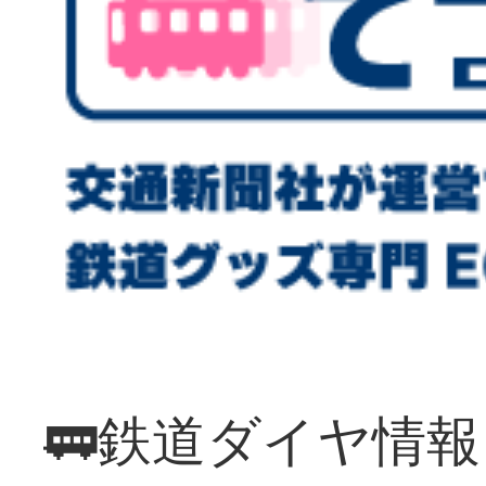
🚃鉄道ダイヤ情