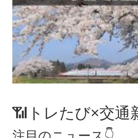
📶トレたび×交通
注目のニュース👇