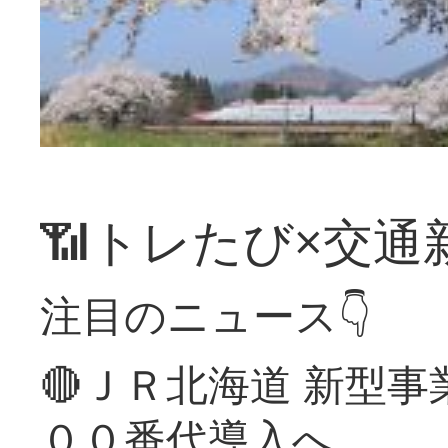
📶トレたび×交通
注目のニュース👇
🔴ＪＲ北海道 新型
００番代導入へ