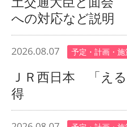
土交通大臣と面会 
への対応など説明
2026.08.07
予定・計画・施
ＪＲ西日本 「える
得
2026.08.07
予定・計画・施