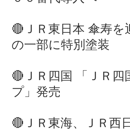
🔴ＪＲ東日本 傘寿
の一部に特別塗装
🔴ＪＲ四国 「ＪＲ
プ」発売
🔴ＪＲ東海、ＪＲ西