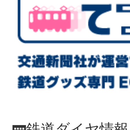
🚃鉄道ダイヤ情