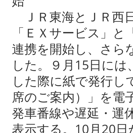
始
ＪＲ東海とＪＲ西日
「ＥＸサービス」と「
連携を開始し、さら
した。９月15日には
した際に紙で発行し
席のご案内）」を電
発車番線や遅延・運
表示する。10月20