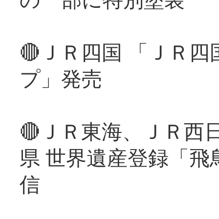
🔴ＪＲ四国 「ＪＲ
プ」発売
🔴ＪＲ東海、ＪＲ西
県 世界遺産登録「飛
信