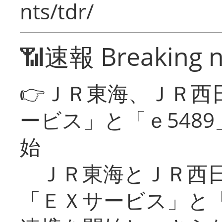
nts/tdr/
📶速報 Breaking 
👉ＪＲ東海、ＪＲ西
ービス」と「ｅ548
始
ＪＲ東海とＪＲ西日
「ＥＸサービス」と「