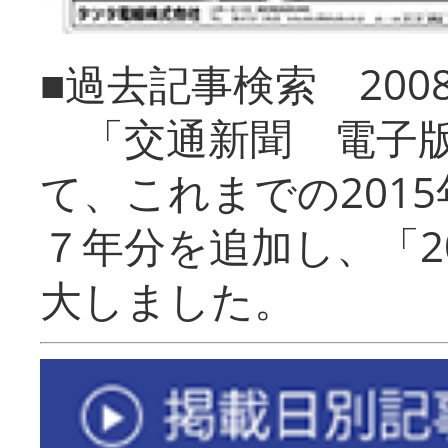
■過去記事検索 20
「交通新聞 電子版
て、これまでの201
７年分を追加し、「2
大しました