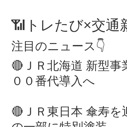
📶トレたび×交通
注目のニュース👇
🔴ＪＲ北海道 新型
００番代導入へ
🔴ＪＲ東日本 傘寿
の一部に特別塗装