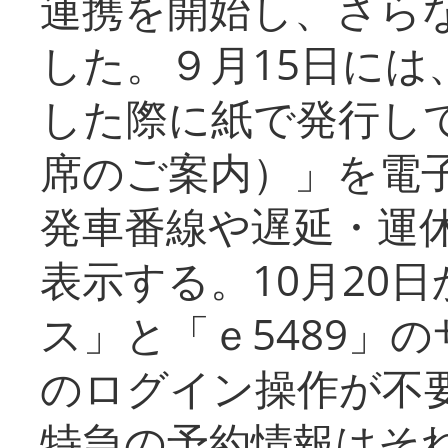
連携を開始し、さら
した。９月15日には
した際に紙で発行し
席のご案内）」を電
発車番線や遅延・運
表示する。10月20
ス」と「ｅ5489」
のログイン操作が不
特急の予約情報はそ