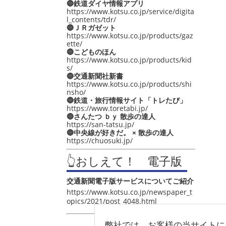
🔵鉄道ダイヤ情報アプリ
https://www.kotsu.co.jp/service/digita
l_contents/tdr/
🔵ＪＲガゼット
https://www.kotsu.co.jp/products/gaz
ette/
🔵こどものほん
https://www.kotsu.co.jp/products/kid
s/
🔵交通新聞社新書
https://www.kotsu.co.jp/products/shi
nsho/
🔵鉄道・旅行情報サイト「トレたび」
https://www.toretabi.jp/
🔵さんたつ ｂｙ 散歩の達人
https://san-tatsu.jp/
🔵中央線が好きだ。 × 散歩の達人
https://chuosuki.jp/
👆おしえて！ 電子版
交通新聞電子版サービスについてご紹介
https://www.kotsu.co.jp/newspaper_t
opics/2021/post_4048.html
弊社では、お客様の当サイトに