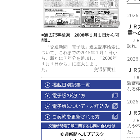
2026.
ＪＲ
震へ
■過去記事検索 2008年１月１日から可
能に
ＪＲ
訪れ
「交通新聞 電子版」過去記事検索に
ついて、これまでの2015年１月１日か
ら、新たに７年分を追加し、「2008年
2026.
１月１日から」に拡大しまし
た。 交通新聞社
ＪＲ
ＪＲ
験蓄
なる
2026.
ＪＲ
ＪＲ
入や
た。