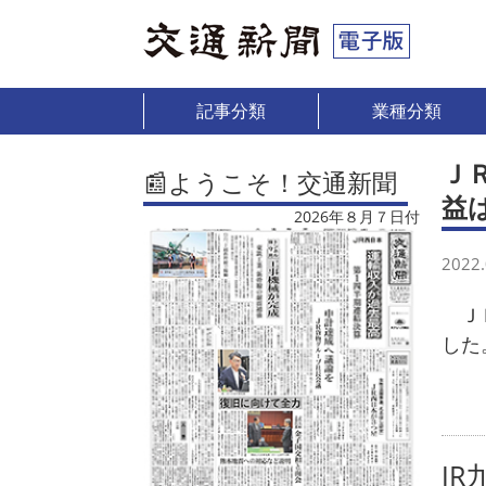
記事分類
業種分類
Ｊ
📰ようこそ！交通新聞
益
2026年８月７日付
2022.
ＪＲ
した
JR