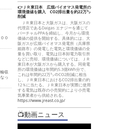
👉ＪＲ東日本 広畑バイオマス発電所の
環境価値を購入 CO2排出量を約22万㌧
削減
ＪＲ東日本と大阪ガスは、大阪ガスの
代理店であるDaigas エナジーを通じて
％
バーチャルPPAを締結し、今月から環境
１００
価値の提供を開始する。具体的には、大
阪ガスが広畑バイオマス発電所（兵庫県
姫路市）の発電した電気と環境価値の全
量を買い取り、電気は日本卸電力取引所
などに売却。環境価値については、ＪＲ
東日本が大阪ガスから購入する。同発電
所の環境価値は年間約5.3億kWh分で、
運輸収
これは年間約22万㌧のCO2削減に相当
となっ
し、ＪＲ東日本におけるCO2排出量の約
12％に当たる。ＪＲ東日本が実際に使用
する電気は既存の小売契約により小売電
気事業者から供給される。
https://www.jreast.co.jp/
📺動画ニュース