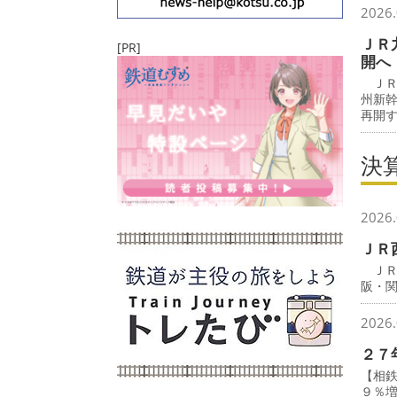
2026.
ＪＲ
[PR]
開へ
ＪＲ
州新
再開
決
2026.
ＪＲ
ＪＲ
阪・
2026.
２７
【相
９％