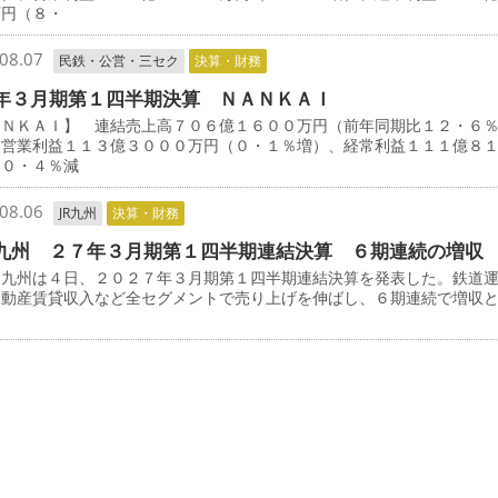
万円（８・
08.07
民鉄・公営・三セク
決算・財務
年３月期第１四半期決算 ＮＡＮＫＡＩ
ＡＮＫＡＩ】 連結売上高７０６億１６００万円（前年同期比１２・６
、営業利益１１３億３０００万円（０・１％増）、経常利益１１１億８
（０・４％減
08.06
JR九州
決算・財務
九州 ２７年３月期第１四半期連結決算 ６期連続の増収
九州は４日、２０２７年３月期第１四半期連結決算を発表した。鉄道
不動産賃貸収入など全セグメントで売り上げを伸ばし、６期連続で増収