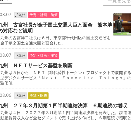
一覧を見る
08.07
JR九州
予定・計画・施策
九州 古宮社長が金子国土交通大臣と面会 熊本地
の対応など説明
九州の古宮洋二社長は６日、東京都千代田区の国土交通省を
、金子恭之国土交通大臣と面会した。
08.07
JR九州
予定・計画・施策
九州 ＮＦＴサービス基盤を刷新
九州は５日から、ＮＦＴ（非代替性トークン）プロジェクトで展開す
積型デジタルサービス「Ｎｅｘｔ Ｆａｖｏｒｉｔｅ Ｔｈｉｎｇｓ」
体験価値
08.06
JR九州
決算・財務
九州 ２７年３月期第１四半期連結決算 ６期連続の増収
九州は４日、２０２７年３月期第１四半期連結決算を発表した。鉄道
不動産賃貸収入など全セグメントで売り上げを伸ばし、６期連続で増収