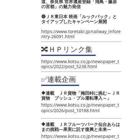
道、奈良県 世界遺産登録「飛鳥・藤原
の宮都」の魅力発信
🔴ＪＲ東日本 映画「ルックバック」と
タイアップしたキャンペーン展開
https://www.toretabi.jp/railway_info/e
ntry-26091.html
🔀ＨＰリンク集
https://www.kotsu.co.jp/newspaper_t
opics/2022/post_5238.html
✅連載企画
🔶連載 ＪＲ貨物「梅田峠に挑む～ＪＲ
貨物 プッシュ・プル運転導入～」
https://www.kotsu.co.jp/newspaper_t
opics/2026/post_10188.html
🔶連載 ＪＲフルーツパーク仙台あらは
まの挑戦―果実に託す復興と未来―
https://www.kotsu.co.jp/newspaper_t