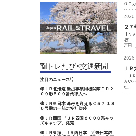
００
2026.
２７
【Ｎ
増）
万円
2026.
📶トレたび×交通新聞
ＪＲ
ＪＲ
注目のニュース👇
入や
た。
🔴ＪＲ北海道 新型事業用機関車ＤＤ２
００形５００番代導入へ
🔴ＪＲ東日本 傘寿を迎えるＣ５７ １８
０号機の一部に特別塗装
🔴ＪＲ四国 「ＪＲ四国８０００系キッ
ズキャップ」発売
🔴ＪＲ東海、ＪＲ西日本、近畿日本鉄