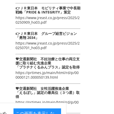
👉ＪＲ東日本 モビリティ事業で中長期
戦略「PRIDE & INTEGRITY」策定
https://www.jreast.co.jp/press/2025/2
0250909_ho03.pdf
👉ＪＲ東日本 グループ経営ビジョン
「勇翔 2034」
https://www.jreast.co.jp/press/2025/2
0250701_ho03.pdf
💖交通新聞社 不妊治療と仕事の両立支
援に取り組む先進企業
「プラチナくるみんプラス」認定を取得
https://prtimes.jp/main/html/rd/p/00
0000121.000050139.html
💖交通新聞社 女性活躍推進企業
「えるぼし」認定の最高位（３つ星）取
得
https://prtimes.jp/main/html/rd/p/00
0000105.000050139.html
ため
この画面を表示しな