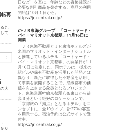
日など）を基に、年齢などの資格確認が
必要な割引商品を発売する。商品の利用
開始は10月１日から。
運転再
https://jr-central.co.jp/
いる九
👉ＪＲ東海グループ 「コートヤード・
らして
バイ・マリオット京都駅」11月16日に
開業
ＪＲ東海不動産とＪＲ東海ホテルズが
米国のマリオット・インターナショナル
と推進しているホテル「コートヤード・
バイ・マリオット京都駅」の開業日が11
月16日に決定した。同ホテルは、従来の
駅ビルや保有不動産を活用した開発とは
異なり、新たに取得した不動産を活用し
高
て事業を展開することで、沿線都市の価
値を向上させる象徴となるプロジェク
年の大
ト。東海道新幹線京都駅八条東口から徒
歩３分という絶好のロケーションで、
「京都旅の『拠点』となるホテル」をコ
ンセプトに、全10タイプ、計270の客室
を用意する。宿泊予約は公式サイトで受
付中。
４・
https://jr-central.co.jp/
億９６