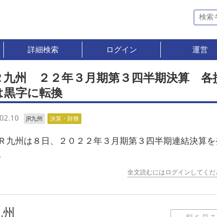
詳細検索
ログイン
運営
Ｒ九州 ２２年３月期第３四半期決算 各
は黒字に転換
02.10
JR九州
決算・財務
九州は８日、２０２２年３月期第３四半期連結決算を
。
全文読むにはログインしてくだ
九州