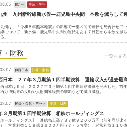
08.06
JR九州
事故・災害
九州 九州新幹線新水俣―鹿児島中央間 本数を減らして
九州は、「令和８年熊本地震」の影響で一部区間で運転を見合わせて
幹線について、新水俣―鹿児島中央間の運転をあす７日朝から本数を減
する。
算・財務
一覧を見る
08.07
JR西日本
決算・財務
西日本 ２７年３月期第１四半期決算 運輸収入が過去最
西日本は５日、２０２７年３月期第１四半期連結決算を発表した。前
関西万博効果の反動や人財関連経費の増加などで減収減益。
08.07
民鉄・公営・三セク
決算・財務
年３月期第１四半期決算 相鉄ホールディングス
鉄ホールディングス】 連結売上高７８７億９２００万円（前年同期比
増）、営業利益１１９億３６００万円（７・５％増）、経常利益１１０