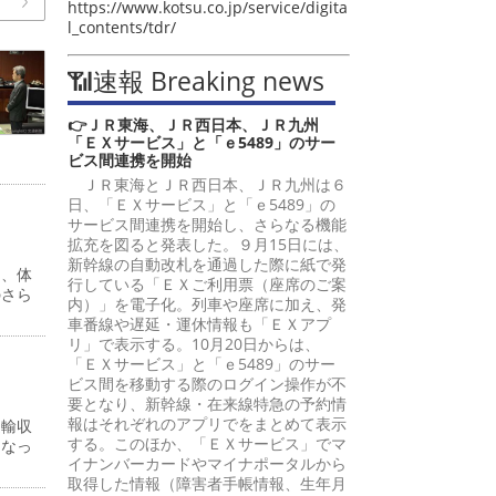
https://www.kotsu.co.jp/service/digita
l_contents/tdr/
📶速報 Breaking news
👉ＪＲ東海、ＪＲ西日本、ＪＲ九州
「ＥＸサービス」と「ｅ5489」のサー
ビス間連携を開始
ＪＲ東海とＪＲ西日本、ＪＲ九州は６
日、「ＥＸサービス」と「ｅ5489」の
サービス間連携を開始し、さらなる機能
拡充を図ると発表した。９月15日には、
新幹線の自動改札を通過した際に紙で発
る、体
行している「ＥＸご利用票（座席のご案
のさら
内）」を電子化。列車や座席に加え、発
車番線や遅延・運休情報も「ＥＸアプ
リ」で表示する。10月20日からは、
「ＥＸサービス」と「ｅ5489」のサー
ビス間を移動する際のログイン操作が不
要となり、新幹線・在来線特急の予約情
報はそれぞれのアプリでをまとめて表示
運輸収
する。このほか、「ＥＸサービス」でマ
となっ
イナンバーカードやマイナポータルから
取得した情報（障害者手帳情報、生年月