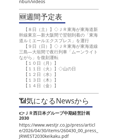
nbun/videos
🆕週間予定表
【８日（土）】◇ＪＲ東海が東海道新
幹線東京―新大阪間で翌朝到着の「東海
道ルミエールエクスプレス」を運行
【９日（日）】◇ＪＲ東海が東海道線
三島―大垣間で夜行列車「ムーンライト
ながら」を復刻運転
【１０日（月）】
【１１日（火）】◇山の日
【１２日（水）】
【１３日（木）】
【１４日（金）】
📶気になるNewsから
👉ＪＲ西日本グループ中期経営計画
2030
https://www.westjr.co.jp/press/articl
e/2026/04/30/items/260430_00_press_
JRWEST2030keikaku.pdf