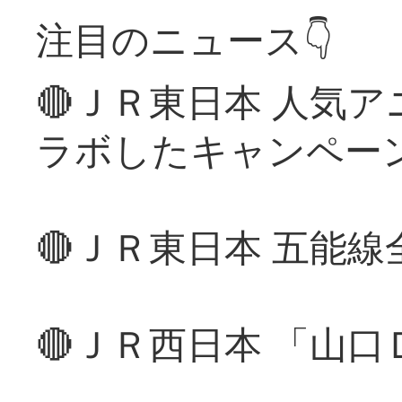
注目のニュース👇
🔴ＪＲ東日本 人気
ラボしたキャンペー
🔴ＪＲ東日本 五能
🔴ＪＲ西日本 「山