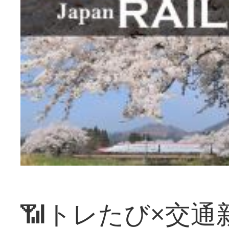
📶トレたび×交通