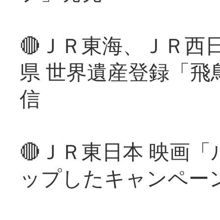
🔴ＪＲ東海、ＪＲ西
県 世界遺産登録「飛
信
🔴ＪＲ東日本 映画
ップしたキャンペー