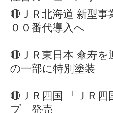
🔴ＪＲ北海道 新型
００番代導入へ
🔴ＪＲ東日本 傘寿
の一部に特別塗装
🔴ＪＲ四国 「ＪＲ
プ」発売