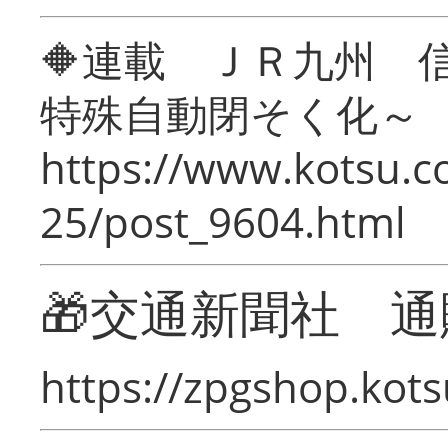
🔶連載 ＪＲ九州 
特殊自動閉そく化～
https://www.kotsu.c
25/post_9604.html
🎁交通新聞社 通
https://zpgshop.kots