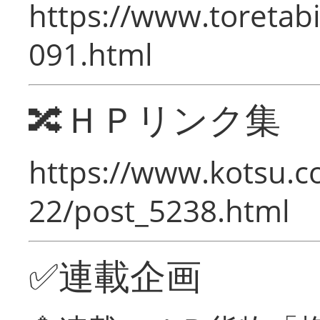
https://www.toretabi
091.html
🔀ＨＰリンク集
https://www.kotsu.c
22/post_5238.html
✅連載企画