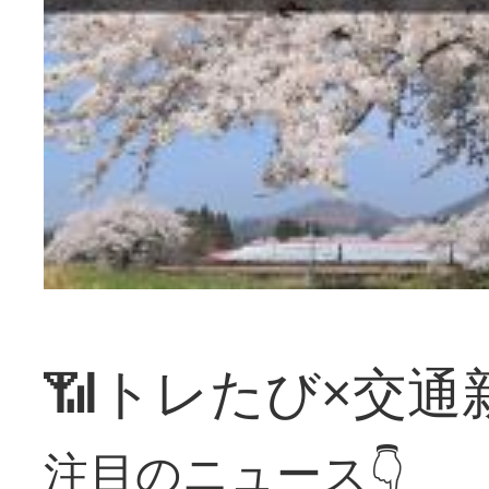
📶トレたび×交通
注目のニュース👇