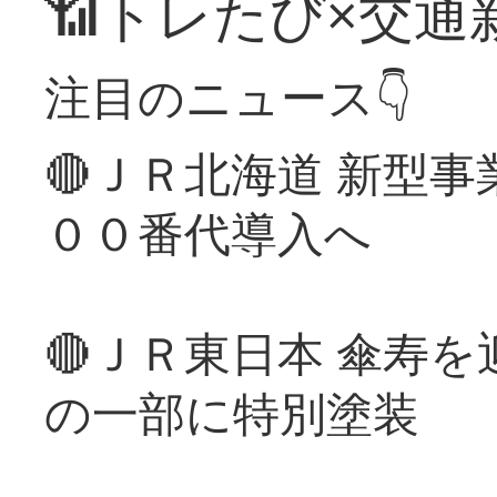
📶トレたび×交通
注目のニュース👇
🔴ＪＲ北海道 新型
００番代導入へ
🔴ＪＲ東日本 傘寿
の一部に特別塗装