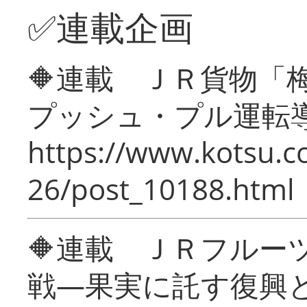
✅連載企画
🔶連載 ＪＲ貨物
プッシュ・プル運転
https://www.kotsu.c
26/post_10188.html
🔶連載 ＪＲフルー
戦―果実に託す復興