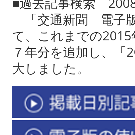
■過去記事検索 20
「交通新聞 電子版
て、これまでの201
７年分を追加し、「2
大しました