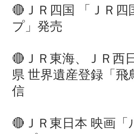
🔴ＪＲ四国 「ＪＲ
プ」発売
🔴ＪＲ東海、ＪＲ西
県 世界遺産登録「飛
信
🔴ＪＲ東日本 映画