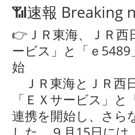
📶速報 Breaking 
👉ＪＲ東海、ＪＲ西
ービス」と「ｅ548
始
ＪＲ東海とＪＲ西日
「ＥＸサービス」と「
連携を開始し、さら
した。９月15日には