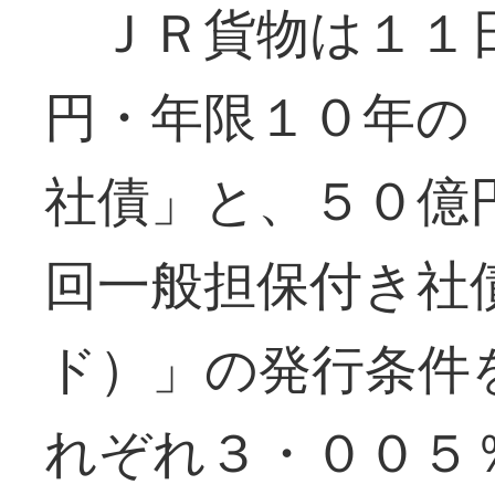
ＪＲ貨物は１１
円・年限１０年の
社債」と、５０億
回一般担保付き社
ド）」の発行条件
れぞれ３・００５