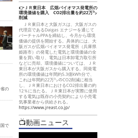
👉ＪＲ東日本 広畑バイオマス発電所の
環境価値を購入 CO2排出量を約22万㌧
削減
ＪＲ東日本と大阪ガスは、大阪ガスの
代理店であるDaigas エナジーを通じて
バーチャルPPAを締結し、今月から環境
価値の提供を開始する。具体的には、大
阪ガスが広畑バイオマス発電所（兵庫県
姫路市）の発電した電気と環境価値の全
量を買い取り、電気は日本卸電力取引所
などに売却。環境価値については、ＪＲ
東日本が大阪ガスから購入する。同発電
所の環境価値は年間約5.3億kWh分で、
これは年間約22万㌧のCO2削減に相当
し、ＪＲ東日本におけるCO2排出量の約
働省の
12％に当たる。ＪＲ東日本が実際に使用
する電気は既存の小売契約により小売電
気事業者から供給される。
https://www.jreast.co.jp/
📺動画ニュース
全国で