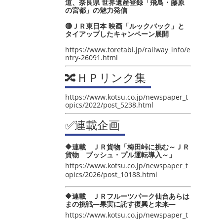
道、奈良県 世界遺産登録「飛鳥・藤原
の宮都」の魅力発信
🔴ＪＲ東日本 映画「ルックバック」と
タイアップしたキャンペーン展開
https://www.toretabi.jp/railway_info/e
ntry-26091.html
🔀ＨＰリンク集
https://www.kotsu.co.jp/newspaper_t
opics/2022/post_5238.html
✅連載企画
🔶連載 ＪＲ貨物「梅田峠に挑む～ＪＲ
貨物 プッシュ・プル運転導入～」
https://www.kotsu.co.jp/newspaper_t
opics/2026/post_10188.html
🔶連載 ＪＲフルーツパーク仙台あらは
まの挑戦―果実に託す復興と未来―
https://www.kotsu.co.jp/newspaper_t