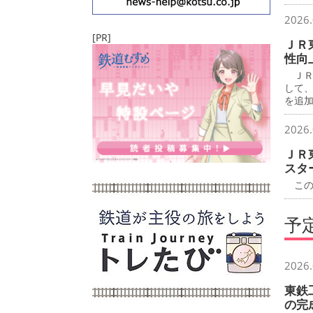
2026.
[PR]
ＪＲ
性向
ＪＲ
して
を追
2026.
ＪＲ
スタ
この
予
2026.
東鉄
の完