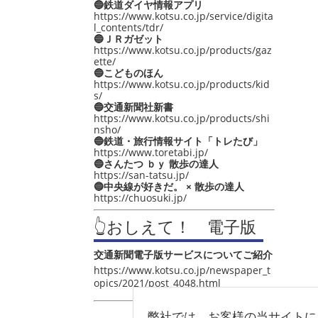
🔵鉄道ダイヤ情報アプリ
https://www.kotsu.co.jp/service/digita
l_contents/tdr/
🔵ＪＲガゼット
https://www.kotsu.co.jp/products/gaz
ette/
🔵こどものほん
https://www.kotsu.co.jp/products/kid
s/
🔵交通新聞社新書
https://www.kotsu.co.jp/products/shi
nsho/
🔵鉄道・旅行情報サイト「トレたび」
https://www.toretabi.jp/
🔵さんたつ ｂｙ 散歩の達人
https://san-tatsu.jp/
🔵中央線が好きだ。 × 散歩の達人
https://chuosuki.jp/
👆おしえて！ 電子版
交通新聞電子版サービスについてご紹介
https://www.kotsu.co.jp/newspaper_t
opics/2021/post_4048.html
弊社では、お客様の当サイトに