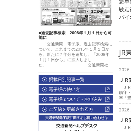
急車
験走
バイ
■過去記事検索 2008年１月１日から可
能に
「交通新聞 電子版」過去記事検索に
ついて、これまでの2015年１月１日か
JR
ら、新たに７年分を追加し、「2008年
１月１日から」に拡大しまし
た。 交通新聞社
2026.
ＪＲ
ＪＲ
鎮守
車「
2026.
ＪＲ
ＪＲ