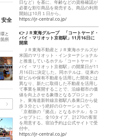
日など）を基に、年齢などの資格確認が
必要な割引商品を発売する。商品の利用
開始は10月１日から。
https://jr-central.co.jp/
 安全
👉ＪＲ東海グループ 「コートヤード・
一環と
バイ・マリオット京都駅」11月16日に
影箇所
開業
ＪＲ東海不動産とＪＲ東海ホテルズが
米国のマリオット・インターナショナル
と推進しているホテル「コートヤード・
バイ・マリオット京都駅」の開業日が11
月16日に決定した。同ホテルは、従来の
駅ビルや保有不動産を活用した開発とは
異なり、新たに取得した不動産を活用し
て事業を展開することで、沿線都市の価
値を向上させる象徴となるプロジェク
ト。東海道新幹線京都駅八条東口から徒
歩３分という絶好のロケーションで、
「京都旅の『拠点』となるホテル」をコ
ンセプトに、全10タイプ、計270の客室
を用意する。宿泊予約は公式サイトで受
付中。
https://jr-central.co.jp/