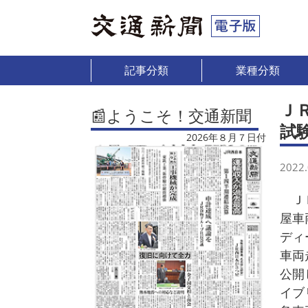
記事分類
業種分類
Ｊ
📰ようこそ！交通新聞
試
2026年８月７日付
2022.
ＪＲ
屋車
ディ
車両
公開
イブ