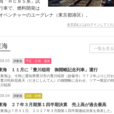
両「ＨＣ８５系」試
行車で、燃料開発は
オベンチャーのユーグレナ（東京都港区）。
全文読むにはログインしてくだ
東海
一覧を見る
08.05
JR東海
予定・計画・施策
東海 １１月に「豊川稲荷 御開帳記念列車」運行
東海は、今秋に愛知県豊川市の豊川稲荷（妙厳寺）で７２年ぶりに行
・豊川吒枳尼眞天（だきにしんてん）の御開帳に合わせ、ツアー限定の
豊川稲荷
08.04
JR東海
決算・財務
東海 ２７年３月期第１四半期決算 売上高が過去最高
東海は７月３１日、２０２７年３月期第１四半期連結決算を発表した