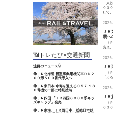
東鉄
０３
して
2026.
ＪＲ
震へ
ＪＲ
訪れ
📶トレたび×交通新聞
2026.
注目のニュース👇
ＪＲ
ＪＲ
🔴ＪＲ北海道 新型事業用機関車ＤＤ２
「え
００形５００番代導入へ
🔴ＪＲ東日本 傘寿を迎えるＣ５７ １８
2026.
０号機の一部に特別塗装
ＪＲ
🔴ＪＲ四国 「ＪＲ四国８０００系キッ
ズキャップ」発売
ＪＲ
６３
🔴ＪＲ東海、ＪＲ西日本、近畿日本鉄