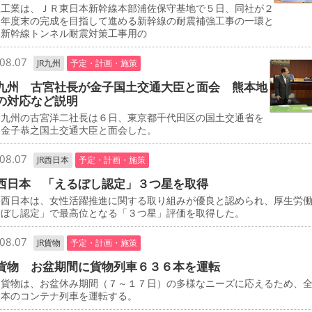
工業は、ＪＲ東日本新幹線本部浦佐保守基地で５日、同社が２
０年度末の完成を目指して進める新幹線の耐震補強工事の一環と
、新幹線トンネル耐震対策工事用の
08.07
JR九州
予定・計画・施策
九州 古宮社長が金子国土交通大臣と面会 熊本地
の対応など説明
九州の古宮洋二社長は６日、東京都千代田区の国土交通省を
、金子恭之国土交通大臣と面会した。
08.07
JR西日本
予定・計画・施策
西日本 「えるぼし認定」３つ星を取得
西日本は、女性活躍推進に関する取り組みが優良と認められ、厚生労
るぼし認定」で最高位となる「３つ星」評価を取得した。
08.07
JR貨物
予定・計画・施策
貨物 お盆期間に貨物列車６３６本を運転
貨物は、お盆休み期間（７～１７日）の多様なニーズに応えるため、
６本のコンテナ列車を運転する。