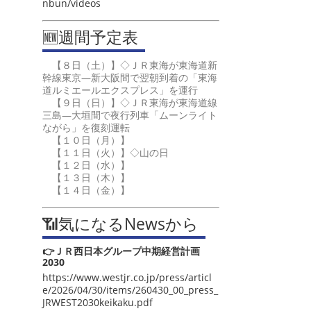
nbun/videos
🆕週間予定表
【８日（土）】◇ＪＲ東海が東海道新
幹線東京―新大阪間で翌朝到着の「東海
道ルミエールエクスプレス」を運行
【９日（日）】◇ＪＲ東海が東海道線
三島―大垣間で夜行列車「ムーンライト
ながら」を復刻運転
【１０日（月）】
【１１日（火）】◇山の日
【１２日（水）】
【１３日（木）】
【１４日（金）】
📶気になるNewsから
👉ＪＲ西日本グループ中期経営計画
2030
https://www.westjr.co.jp/press/articl
e/2026/04/30/items/260430_00_press_
JRWEST2030keikaku.pdf