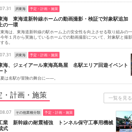
07.31
JR東海
予定・計画・施策
東海 東海道新幹線ホームの動画撮影・検証で対象駅追加
上の一環
東海は、東海道新幹線の駅ホーム上の安全性を向上させる取り組みの
、今年１月から実施しているホームでの動画撮影について、対象駅と撮
加する。
07.31
JR東海
予定・計画・施策
東海、ジェイアール東海髙島屋 名駅エリア回遊イベント
ート
夏は名駅が冒険の舞台に――。
定・計画・施策
一覧を見る
08.07
その他業種分類
予定・計画・施策
工業 新幹線の耐震補強 トンネル保守工事用機械
成式