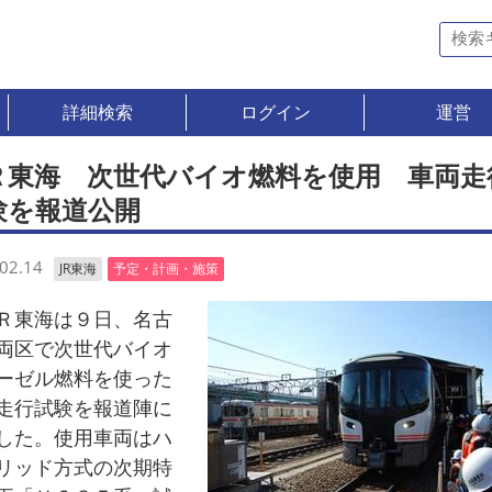
詳細検索
ログイン
運営
Ｒ東海 次世代バイオ燃料を使用 車両走
験を報道公開
02.14
JR東海
予定・計画・施策
東海は９日、名古
両区で次世代バイオ
ーゼル燃料を使った
走行試験を報道陣に
した。使用車両はハ
リッド方式の次期特