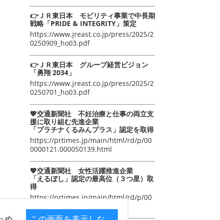
👉ＪＲ東日本 モビリティ事業で中長期
戦略「PRIDE & INTEGRITY」策定
https://www.jreast.co.jp/press/2025/2
0250909_ho03.pdf
👉ＪＲ東日本 グループ経営ビジョン
「勇翔 2034」
https://www.jreast.co.jp/press/2025/2
0250701_ho03.pdf
💖交通新聞社 不妊治療と仕事の両立支
援に取り組む先進企業
「プラチナくるみんプラス」認定を取得
https://prtimes.jp/main/html/rd/p/00
0000121.000050139.html
💖交通新聞社 女性活躍推進企業
「えるぼし」認定の最高位（３つ星）取
得
https://prtimes.jp/main/html/rd/p/00
0000105.000050139.html
ため
この画面を表示しな