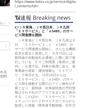
https://www.kotsu.co.jp/service/digita
l_contents/tdr/
📶速報 Breaking news
さい
👉ＪＲ東海、ＪＲ西日本、ＪＲ九州
「ＥＸサービス」と「ｅ5489」のサー
ビス間連携を開始
ＪＲ東海とＪＲ西日本、ＪＲ九州は６
日、「ＥＸサービス」と「ｅ5489」の
サービス間連携を開始し、さらなる機能
拡充を図ると発表した。９月15日には、
新幹線の自動改札を通過した際に紙で発
行している「ＥＸご利用票（座席のご案
内）」を電子化。列車や座席に加え、発
車番線や遅延・運休情報も「ＥＸアプ
われる
リ」で表示する。10月20日からは、
特別列
「ＥＸサービス」と「ｅ5489」のサー
ビス間を移動する際のログイン操作が不
要となり、新幹線・在来線特急の予約情
報はそれぞれのアプリでをまとめて表示
する。このほか、「ＥＸサービス」でマ
イナンバーカードやマイナポータルから
。
取得した情報（障害者手帳情報、生年月