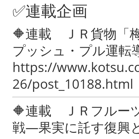
✅連載企画
🔶連載 ＪＲ貨物
プッシュ・プル運転
https://www.kotsu.c
26/post_10188.html
🔶連載 ＪＲフルー
戦―果実に託す復興