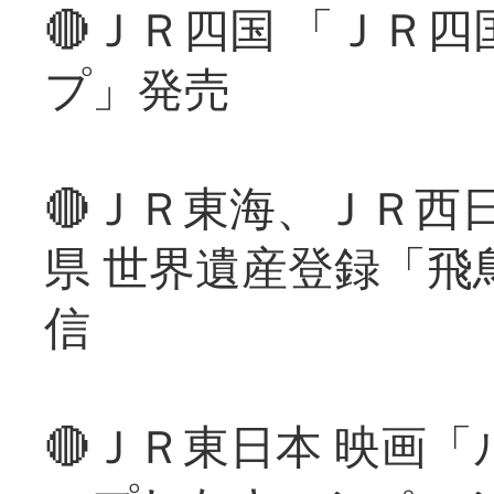
🔴ＪＲ四国 「ＪＲ
プ」発売
🔴ＪＲ東海、ＪＲ西
県 世界遺産登録「飛
信
🔴ＪＲ東日本 映画