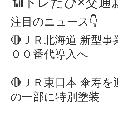
📶トレたび×交通
注目のニュース👇
🔴ＪＲ北海道 新型
００番代導入へ
🔴ＪＲ東日本 傘寿
の一部に特別塗装