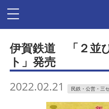
伊賀鉄道 「２並
ト」発売
2022.02.21
民鉄・公営・三