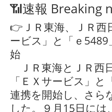
📶速報 Breaking 
👉ＪＲ東海、ＪＲ西
ービス」と「ｅ548
始
ＪＲ東海とＪＲ西日
「ＥＸサービス」と「
連携を開始し、さら
した。９月15日には