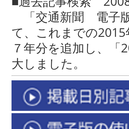
■過去記事検索 20
「交通新聞 電子版
て、これまでの201
７年分を追加し、「2
大しました