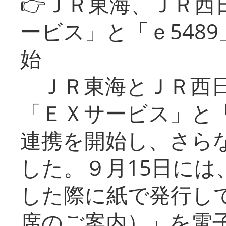
👉ＪＲ東海、ＪＲ西
ービス」と「ｅ548
始
ＪＲ東海とＪＲ西日
「ＥＸサービス」と「
連携を開始し、さら
した。９月15日には
した際に紙で発行し
席のご案内）」を電