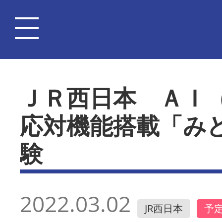
ＪＲ西日本 ＡＩ
応対機能搭載「み
験
2022.03.02
JR西日本
予