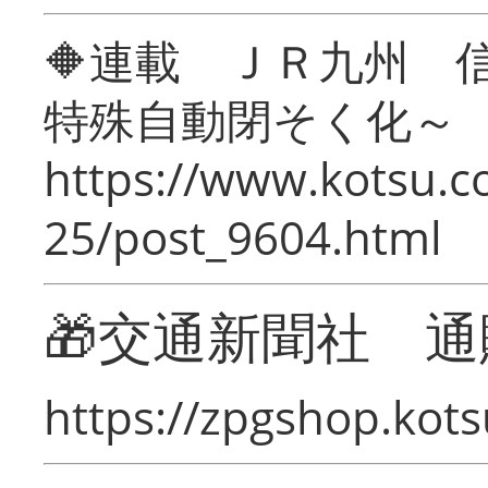
🔶連載 ＪＲ九州 
特殊自動閉そく化～
https://www.kotsu.c
25/post_9604.html
🎁交通新聞社 通
https://zpgshop.kots