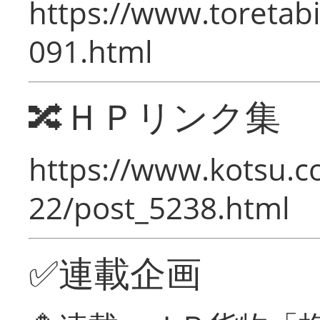
https://www.toretabi
091.html
🔀ＨＰリンク集
https://www.kotsu.c
22/post_5238.html
✅連載企画