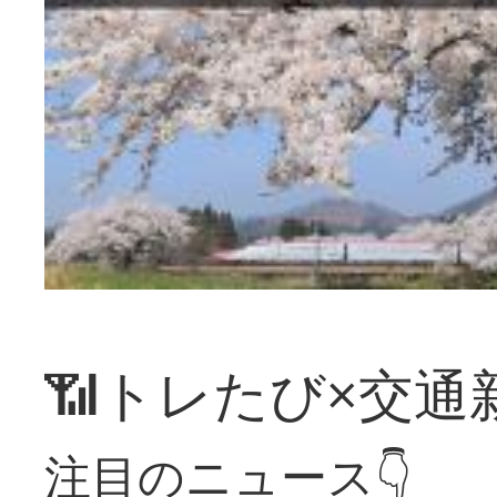
📶トレたび×交通
注目のニュース👇