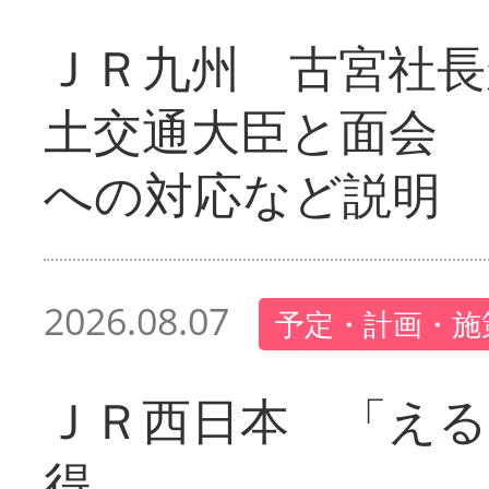
ＪＲ九州 古宮社長
土交通大臣と面会 
への対応など説明
2026.08.07
予定・計画・施
ＪＲ西日本 「える
得