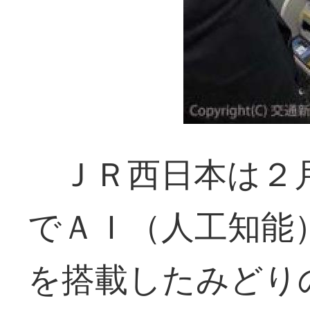
ＪＲ西日本は２月
でＡＩ（人工知能
を搭載したみどり