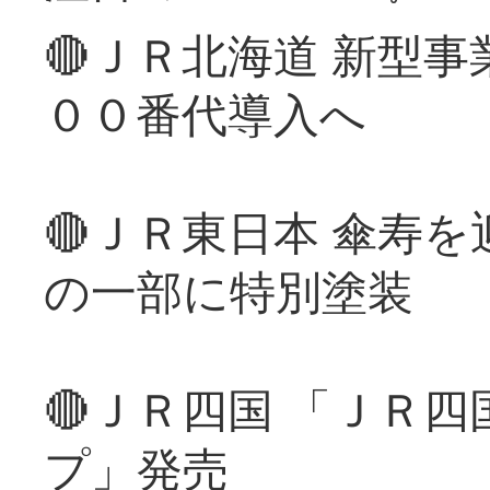
🔴ＪＲ北海道 新型
００番代導入へ
🔴ＪＲ東日本 傘寿
の一部に特別塗装
🔴ＪＲ四国 「ＪＲ
プ」発売