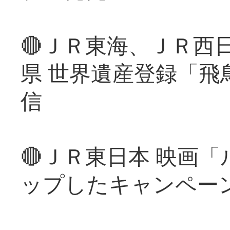
🔴ＪＲ東海、ＪＲ西
県 世界遺産登録「飛
信
🔴ＪＲ東日本 映画
ップしたキャンペー