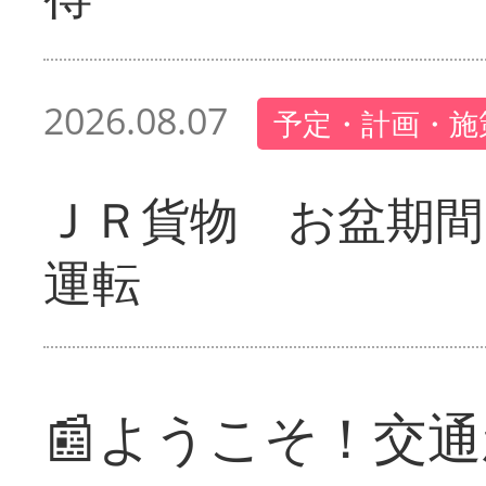
2026.08.07
予定・計画・施
ＪＲ貨物 お盆期間
運転
📰ようこそ！交