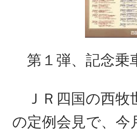
第１弾、記念乗
ＪＲ四国の西牧世
の定例会見で、今