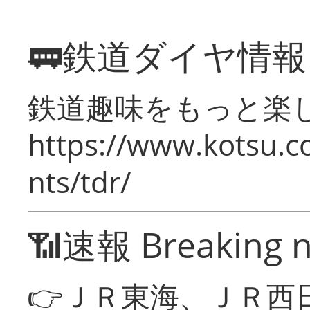
🚃鉄道ダイヤ情
鉄道趣味をもっと楽
https://www.kotsu.co
nts/tdr/
📶速報 Breaking 
👉ＪＲ東海、ＪＲ西