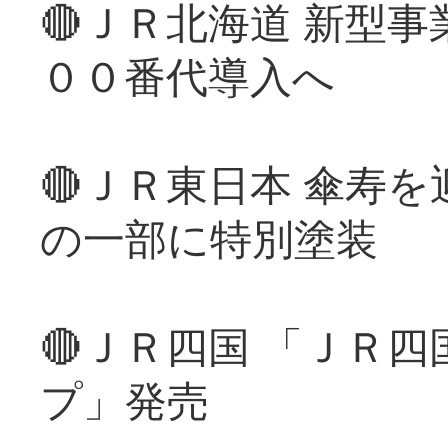
🔴ＪＲ北海道 新型
００番代導入へ
🔴ＪＲ東日本 傘寿
の一部に特別塗装
🔴ＪＲ四国 「ＪＲ
プ」発売