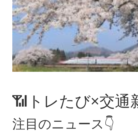
📶トレたび×交通
注目のニュース👇