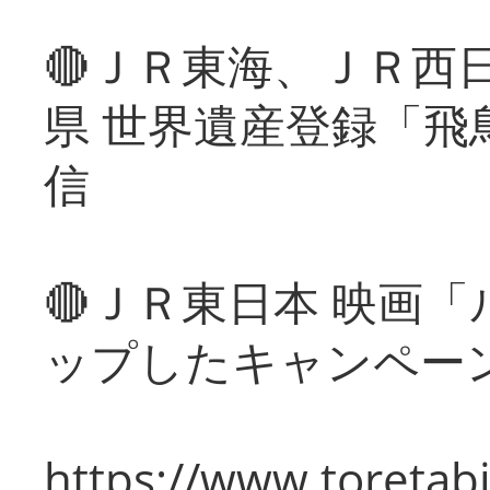
🔴ＪＲ東海、ＪＲ西
県 世界遺産登録「飛
信
🔴ＪＲ東日本 映画
ップしたキャンペー
https://www.toretabi