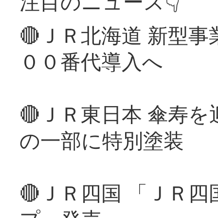
注目のニュース👇
🔴ＪＲ北海道 新型
００番代導入へ
🔴ＪＲ東日本 傘寿
の一部に特別塗装
🔴ＪＲ四国 「ＪＲ