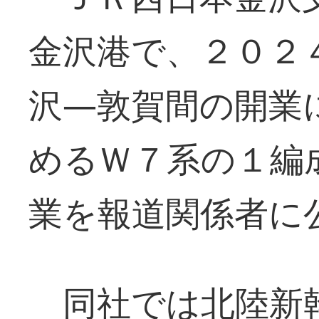
金沢港で、２０２
沢―敦賀間の開業
めるＷ７系の１編
業を報道関係者に
同社では北陸新幹