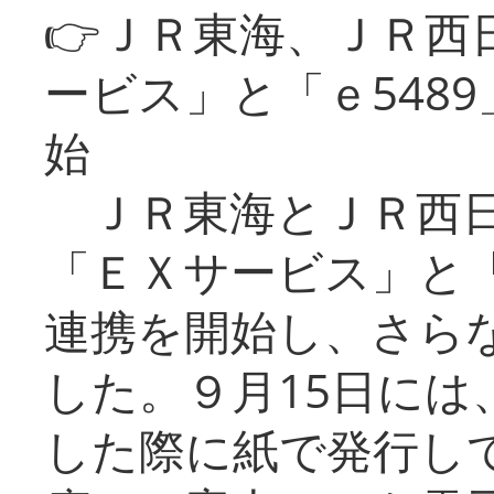
👉ＪＲ東海、ＪＲ西
ービス」と「ｅ548
始
ＪＲ東海とＪＲ西日
「ＥＸサービス」と「
連携を開始し、さら
した。９月15日には
した際に紙で発行し