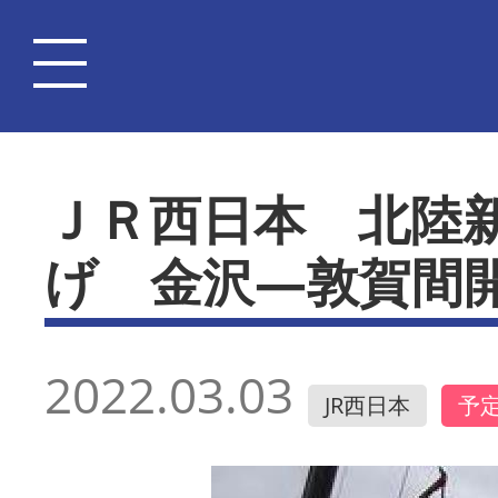
ＪＲ西日本 北陸
げ 金沢―敦賀間
2022.03.03
JR西日本
予