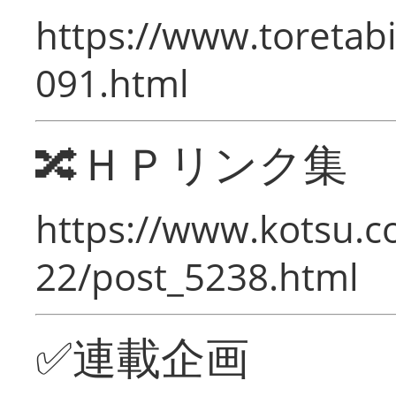
https://www.toretabi
091.html
🔀ＨＰリンク集
https://www.kotsu.c
22/post_5238.html
✅連載企画