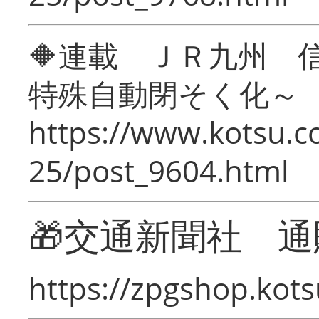
🔶連載 ＪＲ九州 
特殊自動閉そく化～
https://www.kotsu.c
25/post_9604.html
🎁交通新聞社 通
https://zpgshop.kots