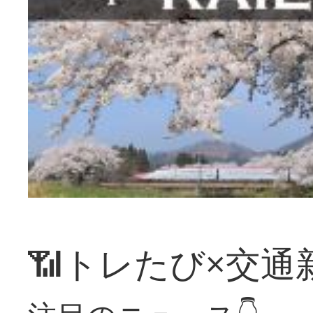
📶トレたび×交通