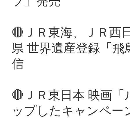
プ」発売
🔴ＪＲ東海、ＪＲ西
県 世界遺産登録「飛
信
🔴ＪＲ東日本 映画
ップしたキャンペー