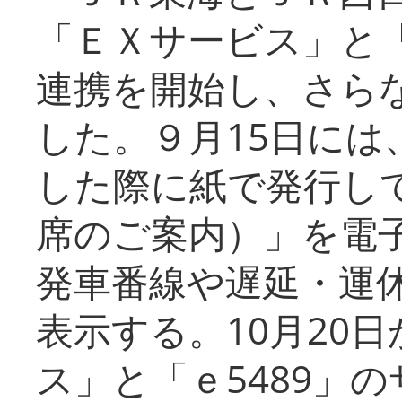
「ＥＸサービス」と「
連携を開始し、さら
した。９月15日には
した際に紙で発行し
席のご案内）」を電
発車番線や遅延・運
表示する。10月20
ス」と「ｅ5489」