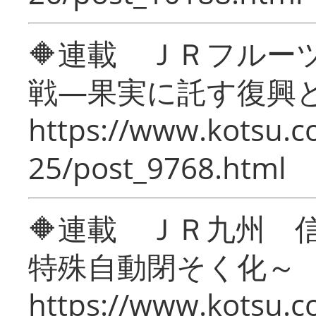
🔶連載 ＪＲフルー
戦―果実に託す復興
https://www.kotsu.c
25/post_9768.html
🔶連載 ＪＲ九州 
特殊自動閉そく化～
https://www.kotsu.c