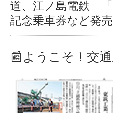
道、江ノ島電鉄 「
記念乗車券など発売
📰ようこそ！交