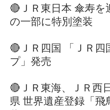
🔴ＪＲ東日本 傘寿
の一部に特別塗装
🔴ＪＲ四国 「ＪＲ
プ」発売
🔴ＪＲ東海、ＪＲ西
県 世界遺産登録「飛