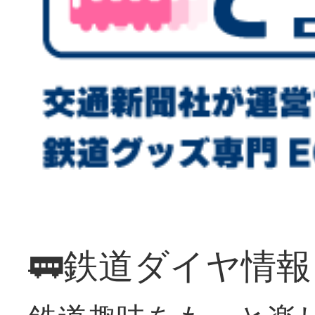
🚃鉄道ダイヤ情