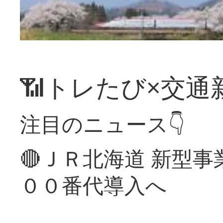
📶トレたび×交通
注目のニュース👇
🔴ＪＲ北海道 新型
００番代導入へ