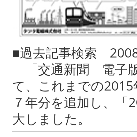
■過去記事検索 20
「交通新聞 電子版
て、これまでの201
７年分を追加し、「2
大しました