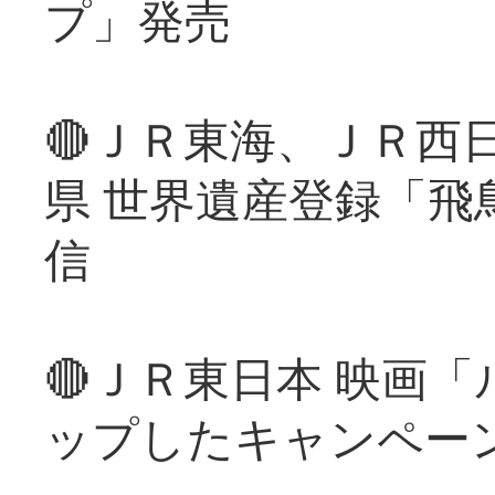
プ」発売
🔴ＪＲ東海、ＪＲ西
県 世界遺産登録「飛
信
🔴ＪＲ東日本 映画
ップしたキャンペー