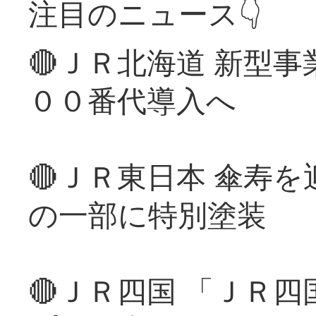
注目のニュース👇
🔴ＪＲ北海道 新型
００番代導入へ
🔴ＪＲ東日本 傘寿
の一部に特別塗装
🔴ＪＲ四国 「ＪＲ