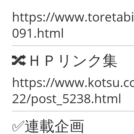
https://www.toretabi
091.html
🔀ＨＰリンク集
https://www.kotsu.c
22/post_5238.html
✅連載企画