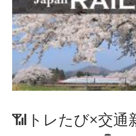
📶トレたび×交通