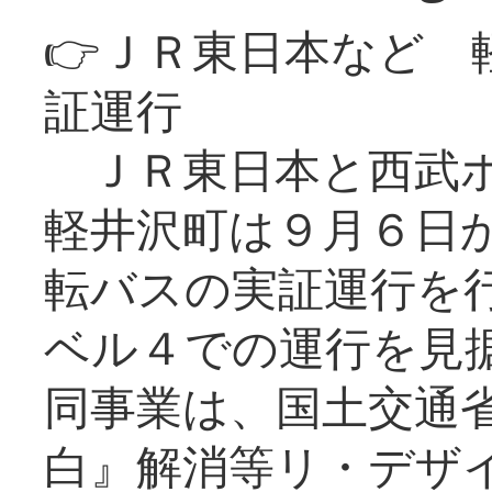
👉ＪＲ東日本など 
証運行
ＪＲ東日本と西武ホ
軽井沢町は９月６日か
転バスの実証運行を
ベル４での運行を見
同事業は、国土交通
白』解消等リ・デザ