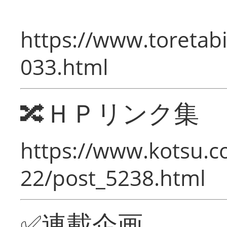
https://www.toretabi
033.html
🔀ＨＰリンク集
https://www.kotsu.c
22/post_5238.html
✅連載企画