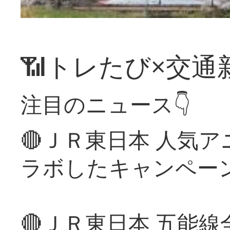
📶トレたび×交通
注目のニュース👇
🔴ＪＲ東日本 人気
ラボしたキャンペー
🔴ＪＲ東日本 五能