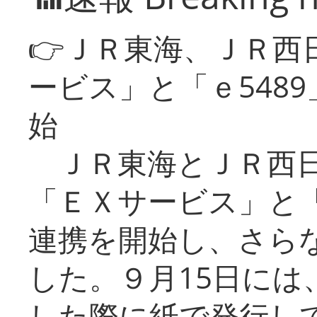
👉ＪＲ東海、ＪＲ西
ービス」と「ｅ548
始
ＪＲ東海とＪＲ西日
「ＥＸサービス」と「
連携を開始し、さら
した。９月15日には
した際に紙で発行し