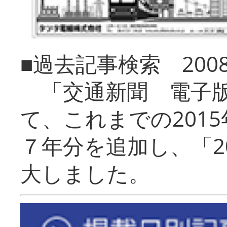
■過去記事検索 20
「交通新聞 電子版
て、これまでの201
７年分を追加し、「2
大しました