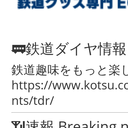
🚃鉄道ダイヤ情
鉄道趣味をもっと楽
https://www.kotsu.co
nts/tdr/
📶速報 Breaking 