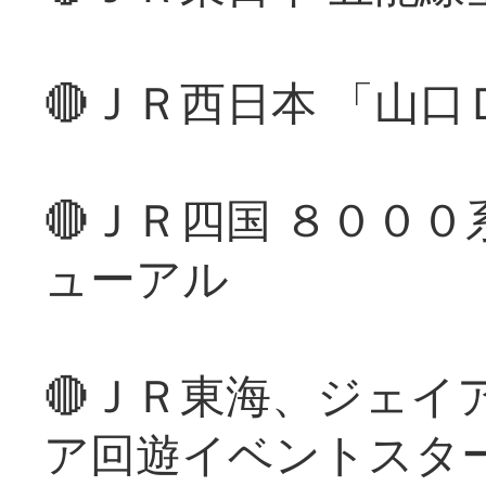
🔴ＪＲ西日本 「山
🔴ＪＲ四国 ８００
ューアル
🔴ＪＲ東海、ジェイ
ア回遊イベントスタ