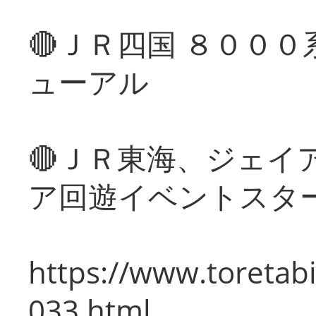
🔴ＪＲ四国 ８００
ューアル
🔴ＪＲ東海、ジェイ
ア回遊イベントスタ
https://www.toretabi
033.html