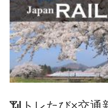
📶トレたび×交通