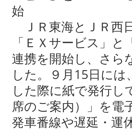
始
ＪＲ東海とＪＲ西日
「ＥＸサービス」と「
連携を開始し、さら
した。９月15日には
した際に紙で発行し
席のご案内）」を電
発車番線や遅延・運