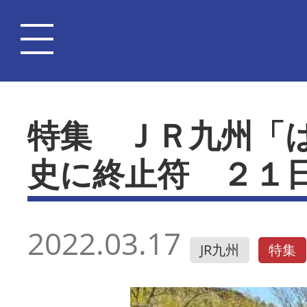
特集 ＪＲ九州「
史に終止符 ２１
2022.03.17
JR九州
特集