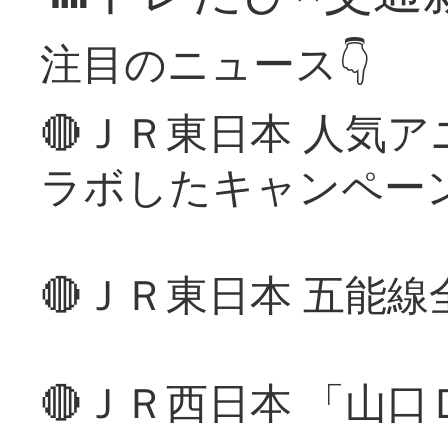
注目のニュース👇
🔴ＪＲ東日本 人気
ラボしたキャンペー
🔴ＪＲ東日本 五能
🔴ＪＲ西日本 「山