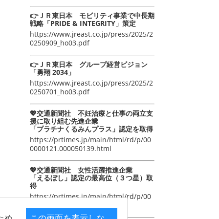
👉ＪＲ東日本 モビリティ事業で中長期
戦略「PRIDE & INTEGRITY」策定
https://www.jreast.co.jp/press/2025/2
0250909_ho03.pdf
👉ＪＲ東日本 グループ経営ビジョン
「勇翔 2034」
https://www.jreast.co.jp/press/2025/2
0250701_ho03.pdf
💖交通新聞社 不妊治療と仕事の両立支
援に取り組む先進企業
「プラチナくるみんプラス」認定を取得
https://prtimes.jp/main/html/rd/p/00
0000121.000050139.html
💖交通新聞社 女性活躍推進企業
「えるぼし」認定の最高位（３つ星）取
得
https://prtimes.jp/main/html/rd/p/00
0000105.000050139.html
ため
この画面を表示しな