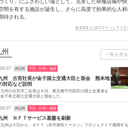
づくり」にふさわしい場として、充実した研修設備や快
空間を有する施設が誕生し、さらに高度で効果的な人材
期待される。
全文読むにはログインしてくだ
九州
一覧を見る
08.07
JR九州
予定・計画・施策
九州 古宮社長が金子国土交通大臣と面会 熊本地
の対応など説明
九州の古宮洋二社長は６日、東京都千代田区の国土交通省を
、金子恭之国土交通大臣と面会した。
08.07
JR九州
予定・計画・施策
九州 ＮＦＴサービス基盤を刷新
九州は５日から、ＮＦＴ（非代替性トークン）プロジェクトで展開す