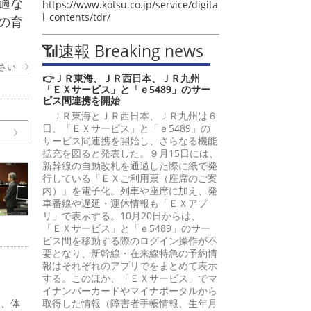
適な
https://www.kotsu.co.jp/service/digita
l_contents/tdr/
の育
📶速報 Breaking news
さい
👉ＪＲ東海、ＪＲ西日本、ＪＲ九州
「ＥＸサービス」と「ｅ5489」のサー
ビス間連携を開始
ＪＲ東海とＪＲ西日本、ＪＲ九州は６
日、「ＥＸサービス」と「ｅ5489」の
サービス間連携を開始し、さらなる機能
拡充を図ると発表した。９月15日には、
新幹線の自動改札を通過した際に紙で発
行している「ＥＸご利用票（座席のご案
内）」を電子化。列車や座席に加え、発
車番線や遅延・運休情報も「ＥＸアプ
リ」で表示する。10月20日からは、
「ＥＸサービス」と「ｅ5489」のサー
ビス間を移動する際のログイン操作が不
要となり、新幹線・在来線特急の予約情
報はそれぞれのアプリでをまとめて表示
する。このほか、「ＥＸサービス」でマ
イナンバーカードやマイナポータルから
る、体
取得した情報（障害者手帳情報、生年月