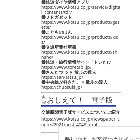
🔵鉄道ダイヤ情報アプリ
https://www.kotsu.co.jp/service/digita
l_contents/tdr/
🔵ＪＲガゼット
https://www.kotsu.co.jp/products/gaz
ette/
🔵こどものほん
https://www.kotsu.co.jp/products/kid
s/
🔵交通新聞社新書
https://www.kotsu.co.jp/products/shi
nsho/
🔵鉄道・旅行情報サイト「トレたび」
https://www.toretabi.jp/
🔵さんたつ ｂｙ 散歩の達人
https://san-tatsu.jp/
🔵中央線が好きだ。 × 散歩の達人
https://chuosuki.jp/
👆おしえて！ 電子版
交通新聞電子版サービスについてご紹介
https://www.kotsu.co.jp/newspaper_t
opics/2021/post_4048.html
弊社では、お客様の当サイトに