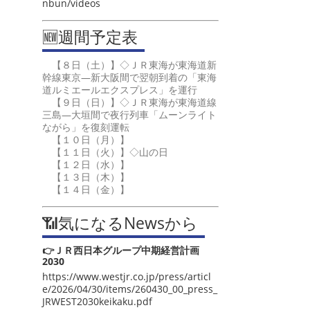
nbun/videos
🆕週間予定表
【８日（土）】◇ＪＲ東海が東海道新
幹線東京―新大阪間で翌朝到着の「東海
道ルミエールエクスプレス」を運行
【９日（日）】◇ＪＲ東海が東海道線
三島―大垣間で夜行列車「ムーンライト
ながら」を復刻運転
【１０日（月）】
【１１日（火）】◇山の日
【１２日（水）】
【１３日（木）】
【１４日（金）】
📶気になるNewsから
👉ＪＲ西日本グループ中期経営計画
2030
https://www.westjr.co.jp/press/articl
e/2026/04/30/items/260430_00_press_
JRWEST2030keikaku.pdf