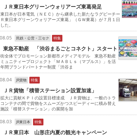
 ＪＲ東日本グリーンウォリアーズ東葛発足
東日本が日本電気（ＮＥＣ）から継承した新たなラグビーチー
ＪＲ東日本グリーンウォリアーズ東葛」（ＧＷ東葛）が７月１日
動した。
08.05
民鉄・公営・三セク
特集
 東急不動産 「渋谷まるごとコネクト」スタート
の街全体でプロモーション新都市メディアモデル 東急不動産
コミュニティープロジェクト「ＭＡＢＬｓ（マブルス）」を活
た年間ブランドパートナー制度「渋谷ま
08.04
JR貨物
特集
 ＪＲ貨物「積替ステーション設置加速」
量拡大に貢献ＫＰＩの設置目標達成 ＪＲ貨物は、一般のトラ
とコンテナの間で貨物をスムーズかつスピーディーに積み替え
る施設「積替ステーション」の展開を加
08.03
JR東日本
特集
 ＪＲ東日本 山形庄内夏の観光キャンペーン