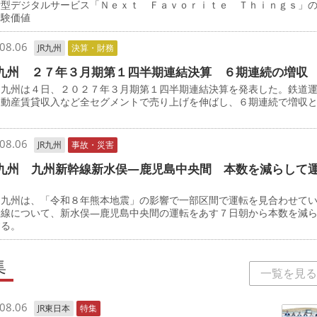
積型デジタルサービス「Ｎｅｘｔ Ｆａｖｏｒｉｔｅ Ｔｈｉｎｇｓ」
体験価値
08.06
JR九州
決算・財務
九州 ２７年３月期第１四半期連結決算 ６期連続の増収
九州は４日、２０２７年３月期第１四半期連結決算を発表した。鉄道
不動産賃貸収入など全セグメントで売り上げを伸ばし、６期連続で増収
08.06
JR九州
事故・災害
九州 九州新幹線新水俣―鹿児島中央間 本数を減らして
九州は、「令和８年熊本地震」の影響で一部区間で運転を見合わせて
幹線について、新水俣―鹿児島中央間の運転をあす７日朝から本数を減
する。
集
一覧を見る
08.06
JR東日本
特集