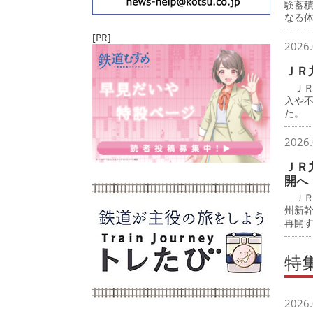
験蓄
なる
[PR]
2026.
ＪＲ
ＪＲ
入や
た。
2026.
ＪＲ
開へ
ＪＲ
州新
再開
特
2026.