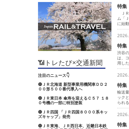
特集
ＪＲ
ム「
に始
2026.
特集
渋谷
は、
📶トレたび×交通新聞
用し
2026.
注目のニュース👇
🔴ＪＲ北海道 新型事業用機関車ＤＤ２
特集
００形５００番代導入へ
輸送
ック
🔴ＪＲ東日本 傘寿を迎えるＣ５７ １８
られ
０号機の一部に特別塗装
🔴ＪＲ四国 「ＪＲ四国８０００系キッ
2026.
ズキャップ」発売
特集
🔴ＪＲ東海、ＪＲ西日本、近畿日本鉄