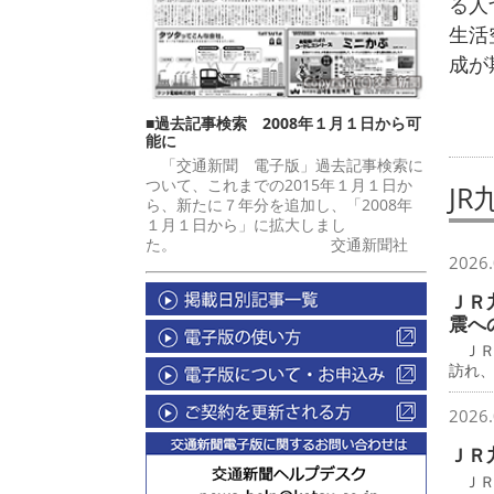
る人
生活
成が
■過去記事検索 2008年１月１日から可
能に
「交通新聞 電子版」過去記事検索に
ついて、これまでの2015年１月１日か
JR
ら、新たに７年分を追加し、「2008年
１月１日から」に拡大しまし
た。 交通新聞社
2026.
ＪＲ
震へ
ＪＲ
訪れ
2026.
ＪＲ
ＪＲ