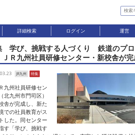
詳細検索
ログイン
運営
集 学び、挑戦する人づくり 鉄道のプロ
 ＪＲ九州社員研修センター・新校舎が完
03.23
JR九州
特集
九州社員研修セン
（北九州市門司区）
校舎が完成し、新た
境での社員教育がス
トした。同センター
指す「学び、挑戦す