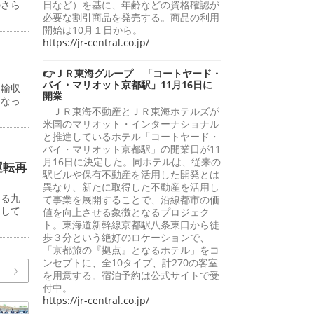
のさら
日など）を基に、年齢などの資格確認が
必要な割引商品を発売する。商品の利用
開始は10月１日から。
https://jr-central.co.jp/
👉ＪＲ東海グループ 「コートヤード・
バイ・マリオット京都駅」11月16日に
運輸収
開業
となっ
ＪＲ東海不動産とＪＲ東海ホテルズが
米国のマリオット・インターナショナル
と推進しているホテル「コートヤード・
バイ・マリオット京都駅」の開業日が11
月16日に決定した。同ホテルは、従来の
運転再
駅ビルや保有不動産を活用した開発とは
異なり、新たに取得した不動産を活用し
いる九
て事業を展開することで、沿線都市の価
らして
値を向上させる象徴となるプロジェク
ト。東海道新幹線京都駅八条東口から徒
歩３分という絶好のロケーションで、
「京都旅の『拠点』となるホテル」をコ
ンセプトに、全10タイプ、計270の客室
を用意する。宿泊予約は公式サイトで受
付中。
https://jr-central.co.jp/