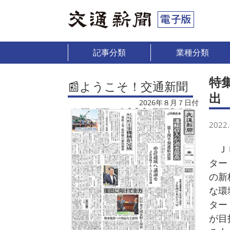
記事分類
業種分類
特
📰ようこそ！交通新聞
出
2026年８月７日付
2022.
ＪＲ
ター
の新
な環
ター
が目