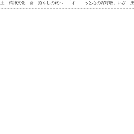
風土 精神文化 食 癒やしの旅へ 「す――っと心の深呼吸。いざ、