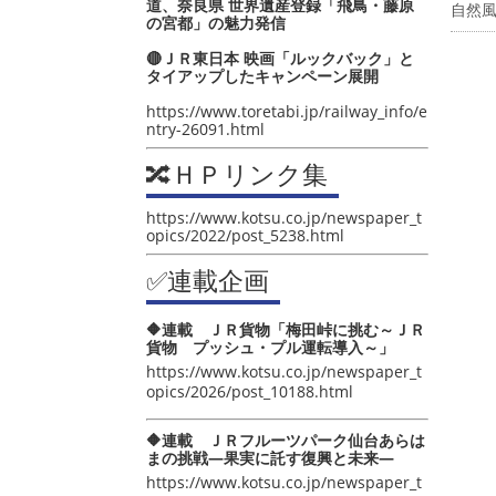
道、奈良県 世界遺産登録「飛鳥・藤原
自然
の宮都」の魅力発信
🔴ＪＲ東日本 映画「ルックバック」と
タイアップしたキャンペーン展開
https://www.toretabi.jp/railway_info/e
ntry-26091.html
🔀ＨＰリンク集
https://www.kotsu.co.jp/newspaper_t
opics/2022/post_5238.html
✅連載企画
🔶連載 ＪＲ貨物「梅田峠に挑む～ＪＲ
貨物 プッシュ・プル運転導入～」
https://www.kotsu.co.jp/newspaper_t
opics/2026/post_10188.html
🔶連載 ＪＲフルーツパーク仙台あらは
まの挑戦―果実に託す復興と未来―
https://www.kotsu.co.jp/newspaper_t