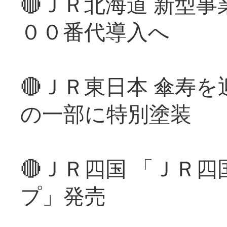
🔴ＪＲ北海道 新型
００番代導入へ
🔴ＪＲ東日本 傘寿
の一部に特別塗装
🔴ＪＲ四国 「ＪＲ
プ」発売