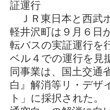
証運行
ＪＲ東日本と西武ホ
軽井沢町は９月６日か
転バスの実証運行を
ベル４での運行を見
同事業は、国土交通
白』解消等リ・デザ
ト」に採択された。