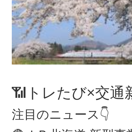
📶トレたび×交通
注目のニュース👇