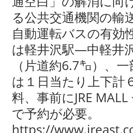
通空白」の解消に向
る公共交通機関の輸
自動運転バスの有効
は軽井沢駅―中軽井
（片道約6.7㌔）、
は１日当たり上下計
料、事前にJRE MA
で予約が必要。
https://www.jreast.co