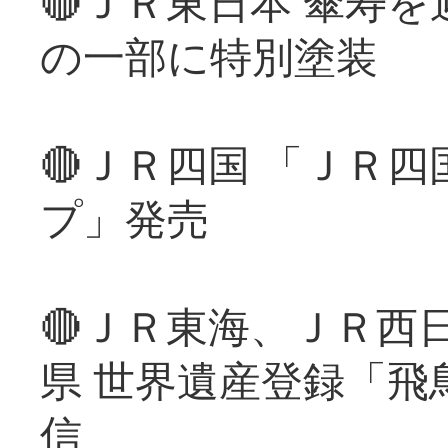
🔴ＪＲ東日本 傘寿
の一部に特別塗装
🔴ＪＲ四国 「ＪＲ
プ」発売
🔴ＪＲ東海、ＪＲ西
県 世界遺産登録「飛
信