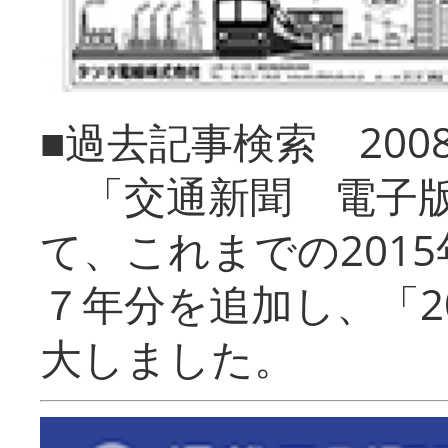
■過去記事検索 20
「交通新聞 電子版
て、これまでの201
７年分を追加し、「2
大しました