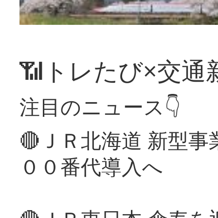
📶トレたび×交通
注目のニュース👇
🔴ＪＲ北海道 新型
００番代導入へ