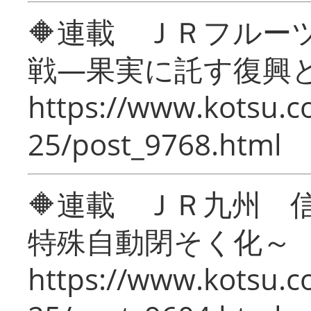
🔶連載 ＪＲフルー
戦―果実に託す復興
https://www.kotsu.c
25/post_9768.html
🔶連載 ＪＲ九州 
特殊自動閉そく化～
https://www.kotsu.c