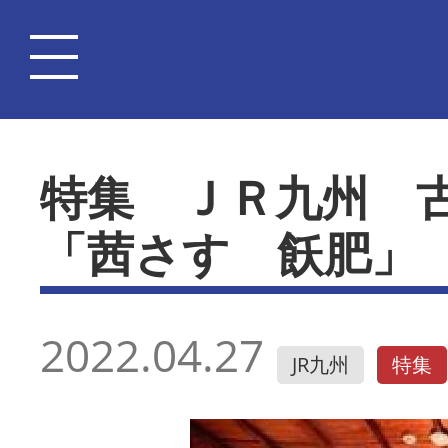
特集 ＪＲ九州 
「茜さす 飫肥」
2022.04.27
JR九州
特集