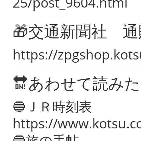
25/post_9604.html
🎁交通新聞社 通
https://zpgshop.kots
🔛あわせて読み
🔵ＪＲ時刻表
https://www.kotsu.co
🔵旅の手帖