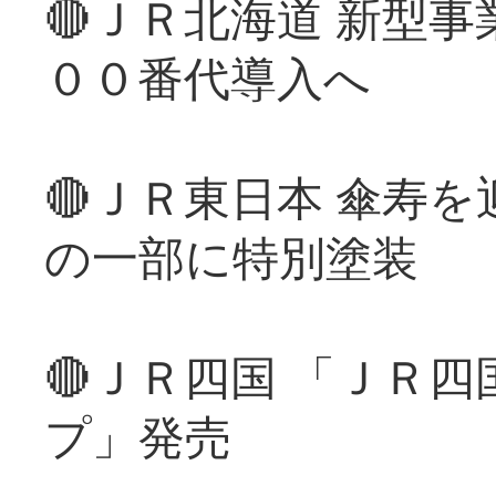
🔴ＪＲ北海道 新型
００番代導入へ
🔴ＪＲ東日本 傘寿
の一部に特別塗装
🔴ＪＲ四国 「ＪＲ
プ」発売