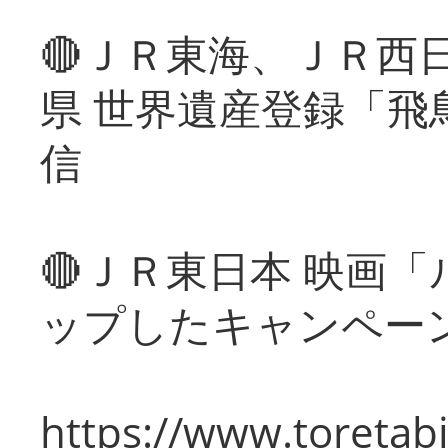
🔴ＪＲ東海、ＪＲ西
県 世界遺産登録「飛
信
🔴ＪＲ東日本 映画
ップしたキャンペー
https://www.toretabi