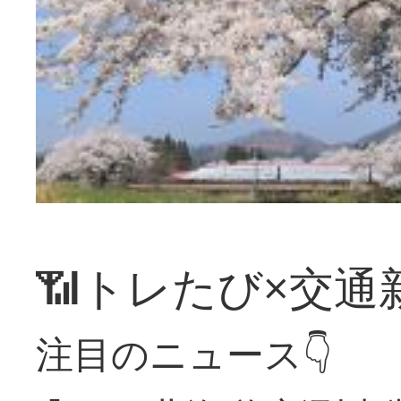
📶トレたび×交通
注目のニュース👇