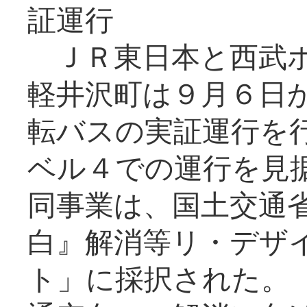
証運行
ＪＲ東日本と西武ホ
軽井沢町は９月６日か
転バスの実証運行を
ベル４での運行を見
同事業は、国土交通
白』解消等リ・デザ
ト」に採択された。