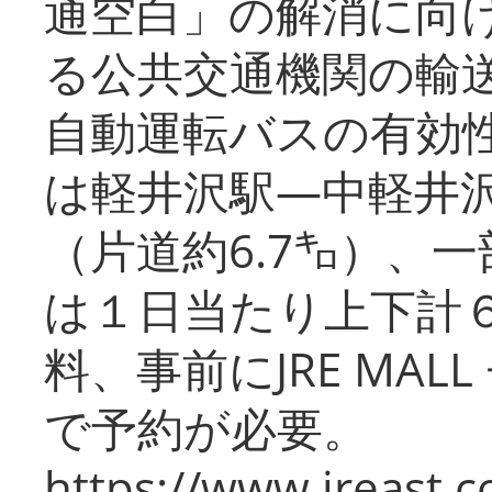
通空白」の解消に向
る公共交通機関の輸
自動運転バスの有効
は軽井沢駅―中軽井
（片道約6.7㌔）、
は１日当たり上下計
料、事前にJRE MA
で予約が必要。
https://www.jreast.co