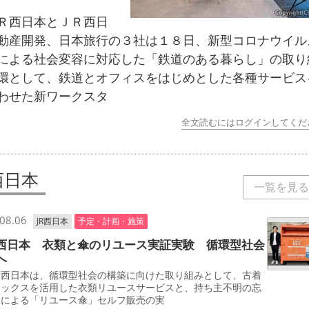
西日本とＪＲ西日
動産開発、日本旅行の３社は１８日、新型コロナウイル
による社会変容に対応した「鉄道のある暮らし」の取り
環として、鉄道とオフィスをはじめとした各種サービス
わせた新ワークスタ
全文読むにはログインしてくだ
西日本
一覧を見る
08.06
JR西日本
予定・計画・施策
西日本 衣類と傘のリユース実証実験 循環型社会
へ
西日本は、循環型社会の構築に向けた取り組みとして、古着
ボックスを活用した衣類リユースサービスと、持ち主不明の忘
傘による「リユース傘」セルフ販売の実