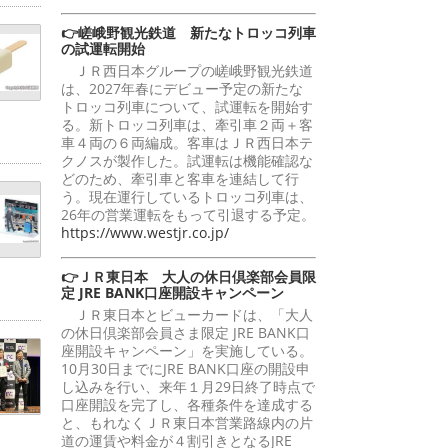
👉嵯峨野観光鉄道 新たなトロッコ列車
の試運転開始
ＪＲ西日本グループの嵯峨野観光鉄道
は、2027年春にデビュー予定の新たな
トロッコ列車について、試運転を開始す
る。新トロッコ列車は、牽引車２両＋客
車４両の６両編成。客車はＪＲ西日本テ
クノスが製作した。試運転は機能確認な
どのため、牽引車と客車を連結して行
う。現在運行しているトロッコ列車は、
26年の営業運転をもって引退する予定。
https://www.westjr.co.jp/
👉ＪＲ東日本 大人の休日倶楽部会員限
定 JRE BANK口座開設キャンペーン
ＪＲ東日本とビューカードは、「大人
の休日倶楽部会員さま限定 JRE BANK口
座開設キャンペーン」を実施している。
10月30日までにJRE BANK口座の開設申
し込みを行い、来年１月29日終了時点で
口座開設を完了し、各種条件を達成する
と、もれなくＪＲ東日本営業路線内の片
道の運賃や料金が４割引きとなるJRE