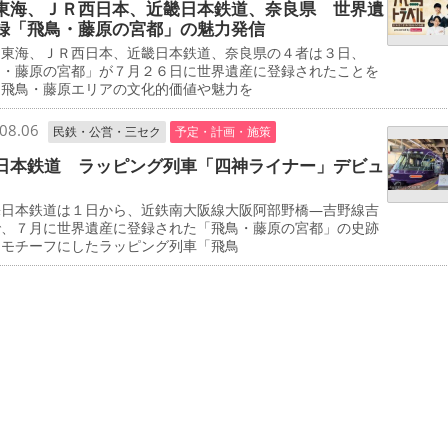
東海、ＪＲ西日本、近畿日本鉄道、奈良県 世界遺
録「飛鳥・藤原の宮都」の魅力発信
東海、ＪＲ西日本、近畿日本鉄道、奈良県の４者は３日、
鳥・藤原の宮都」が７月２６日に世界遺産に登録されたことを
、飛鳥・藤原エリアの文化的価値や魅力を
08.06
民鉄・公営・三セク
予定・計画・施策
日本鉄道 ラッピング列車「四神ライナー」デビュ
日本鉄道は１日から、近鉄南大阪線大阪阿部野橋―吉野線吉
で、７月に世界遺産に登録された「飛鳥・藤原の宮都」の史跡
をモチーフにしたラッピング列車「飛鳥