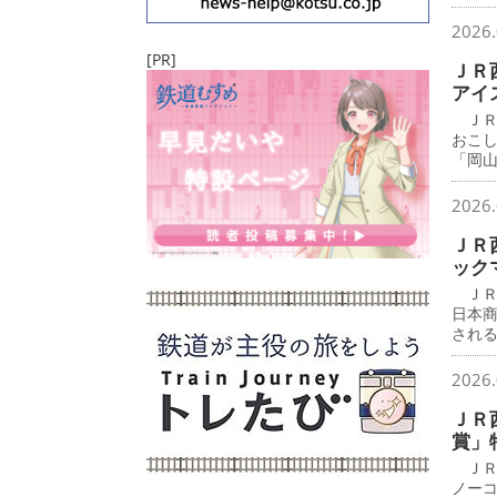
2026.
[PR]
ＪＲ
アイ
ＪＲ
おこ
「岡
2026.
ＪＲ
ック
ＪＲ
日本
され
2026.
ＪＲ
賞」
ＪＲ
ノー