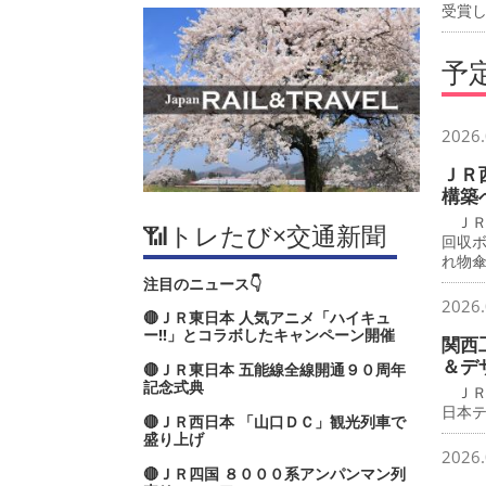
受賞
予
2026.
ＪＲ
構築
ＪＲ
📶トレたび×交通新聞
回収
れ物
注目のニュース👇
2026.
🔴ＪＲ東日本 人気アニメ「ハイキュ
ー‼」とコラボしたキャンペーン開催
関西
＆デ
🔴ＪＲ東日本 五能線全線開通９０周年
記念式典
ＪＲ
日本
🔴ＪＲ西日本 「山口ＤＣ」観光列車で
盛り上げ
2026.
🔴ＪＲ四国 ８０００系アンパンマン列