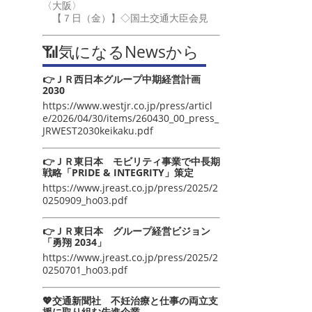
〈大阪〉
【７日（金）】◇国土交通大臣会見
📶気になるNewsから
👉ＪＲ西日本グループ中期経営計画
2030
https://www.westjr.co.jp/press/articl
e/2026/04/30/items/260430_00_press_
JRWEST2030keikaku.pdf
👉ＪＲ東日本 モビリティ事業で中長期
戦略「PRIDE & INTEGRITY」策定
https://www.jreast.co.jp/press/2025/2
0250909_ho03.pdf
👉ＪＲ東日本 グループ経営ビジョン
「勇翔 2034」
https://www.jreast.co.jp/press/2025/2
0250701_ho03.pdf
💖交通新聞社 不妊治療と仕事の両立支
援に取り組む先進企業