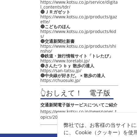
https://www.kotsu.co.jp/service/digita
l_contents/tdr/
🔵ＪＲガゼット
https://www.kotsu.co.jp/products/gaz
ette/
🔵こどものほん
https://www.kotsu.co.jp/products/kid
s/
🔵交通新聞社新書
https://www.kotsu.co.jp/products/shi
nsho/
🔵鉄道・旅行情報サイト「トレたび」
https://www.toretabi.jp/
🔵さんたつ ｂｙ 散歩の達人
https://san-tatsu.jp/
🔵中央線が好きだ。 × 散歩の達人
https://chuosuki.jp/
👆おしえて！ 電子版
交通新聞電子版サービスについてご紹介
https://www.kotsu.co.jp/newspaper_t
opics/2021/post_4048.html
弊社では、お客様の当サイトに
に、 Cookie（クッキー）を