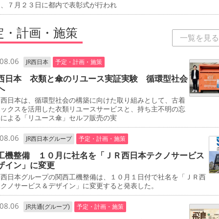
し、７月２３日に都内で表彰式が行われ
定・計画・施策
一覧を見る
08.06
JR西日本
予定・計画・施策
西日本 衣類と傘のリユース実証実験 循環型社会
へ
西日本は、循環型社会の構築に向けた取り組みとして、古着
ボックスを活用した衣類リユースサービスと、持ち主不明の忘
傘による「リユース傘」セルフ販売の実
08.06
JR西日本グループ
予定・計画・施策
工機整備 １０月に社名を「ＪＲ西日本テクノサービス
ザイン」に変更
西日本グループの関西工機整備は、１０月１日付で社名を「ＪＲ西
テクノサービス＆デザイン」に変更すると発表した。
08.06
JR共通(グループ)
予定・計画・施策