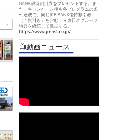
BANK優待割引券をプレゼントする。ま
た、キャンペーン後も各プログラムの条
件達成で、同じJRE BANK優待割引券
（４割引き）を含むＪＲ東日本グループ
特典を継続して進呈する。
https://www.jreast.co.jp/
📺動画ニュース