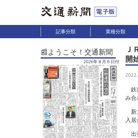
記事分類
業種分類
Ｊ
📰ようこそ！交通新聞
開
2026年８月６日付
2022.
鉄道
み合
新大
入居
出張