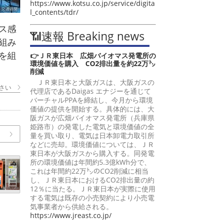
https://www.kotsu.co.jp/service/digita
l_contents/tdr/
ス感
📶速報 Breaking news
組み
を組
👉ＪＲ東日本 広畑バイオマス発電所の
環境価値を購入 CO2排出量を約22万㌧
削減
ＪＲ東日本と大阪ガスは、大阪ガスの
さい
代理店であるDaigas エナジーを通じて
バーチャルPPAを締結し、今月から環境
価値の提供を開始する。具体的には、大
阪ガスが広畑バイオマス発電所（兵庫県
姫路市）の発電した電気と環境価値の全
量を買い取り、電気は日本卸電力取引所
などに売却。環境価値については、ＪＲ
東日本が大阪ガスから購入する。同発電
所の環境価値は年間約5.3億kWh分で、
これは年間約22万㌧のCO2削減に相当
し、ＪＲ東日本におけるCO2排出量の約
12％に当たる。ＪＲ東日本が実際に使用
する電気は既存の小売契約により小売電
気事業者から供給される。
https://www.jreast.co.jp/