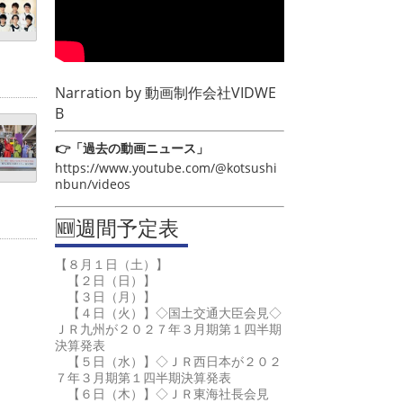
Narration by
動画制作会社VIDWE
B
👉「過去の動画ニュース」
https://www.youtube.com/@kotsushi
nbun/videos
🆕週間予定表
【８月１日（土）】
【２日（日）】
【３日（月）】
【４日（火）】◇国土交通大臣会見◇
ＪＲ九州が２０２７年３月期第１四半期
決算発表
【５日（水）】◇ＪＲ西日本が２０２
７年３月期第１四半期決算発表
【６日（木）】◇ＪＲ東海社長会見