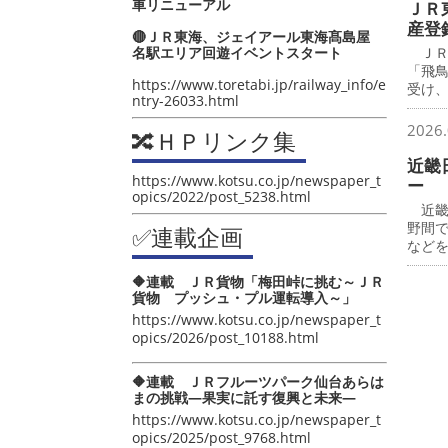
車リニューアル
ＪＲ
産登
🔴ＪＲ東海、ジェイアール東海髙島屋
名駅エリア回遊イベントスタート
ＪＲ
「飛
https://www.toretabi.jp/railway_info/e
受け
ntry-26033.html
2026.
🔀ＨＰリンク集
近畿
https://www.kotsu.co.jp/newspaper_t
ー
opics/2022/post_5238.html
近畿
野間
✅連載企画
など
🔶連載 ＪＲ貨物「梅田峠に挑む～ＪＲ
貨物 プッシュ・プル運転導入～」
https://www.kotsu.co.jp/newspaper_t
opics/2026/post_10188.html
🔶連載 ＪＲフルーツパーク仙台あらは
まの挑戦―果実に託す復興と未来―
https://www.kotsu.co.jp/newspaper_t
opics/2025/post_9768.html