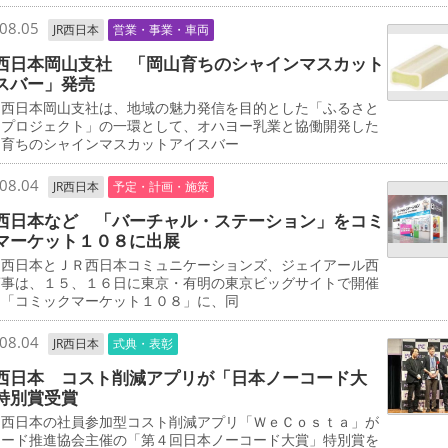
08.05
JR西日本
営業・事業・車両
西日本岡山支社 「岡山育ちのシャインマスカット
スバー」発売
西日本岡山支社は、地域の魅力発信を目的とした「ふるさと
しプロジェクト」の一環として、オハヨー乳業と協働開発した
山育ちのシャインマスカットアイスバー
08.04
JR西日本
予定・計画・施策
西日本など 「バーチャル・ステーション」をコミ
マーケット１０８に出展
西日本とＪＲ西日本コミュニケーションズ、ジェイアール西
商事は、１５、１６日に東京・有明の東京ビッグサイトで開催
る「コミックマーケット１０８」に、同
08.04
JR西日本
式典・表彰
西日本 コスト削減アプリが「日本ノーコード大
特別賞受賞
西日本の社員参加型コスト削減アプリ「ＷｅＣｏｓｔａ」が
コード推進協会主催の「第４回日本ノーコード大賞」特別賞を