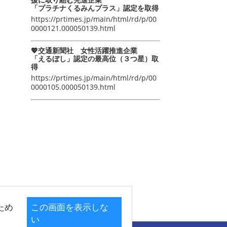
「プラチナくるみんプラス」認定を取得
https://prtimes.jp/main/html/rd/p/00
0000121.000050139.html
💖交通新聞社 女性活躍推進企業
「えるぼし」認定の最高位（３つ星）取
得
https://prtimes.jp/main/html/rd/p/00
0000105.000050139.html
ため
この画面を表示しな
い