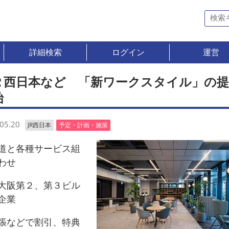
詳細検索
ログイン
運営
Ｒ西日本など 「新ワークスタイル」の提
始
05.20
JR西日本
予定・計画・施策
と各種サービス組
わせ
阪第２、第３ビル
企業
などで割引、特典