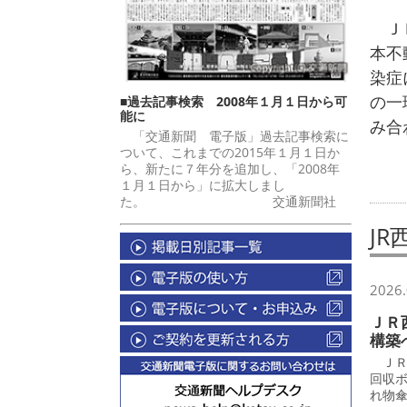
ＪＲ
本不
染症
の一
■過去記事検索 2008年１月１日から可
能に
み合
「交通新聞 電子版」過去記事検索に
ついて、これまでの2015年１月１日か
ら、新たに７年分を追加し、「2008年
１月１日から」に拡大しまし
た。 交通新聞社
JR
2026.
ＪＲ
構築
ＪＲ
回収
れ物