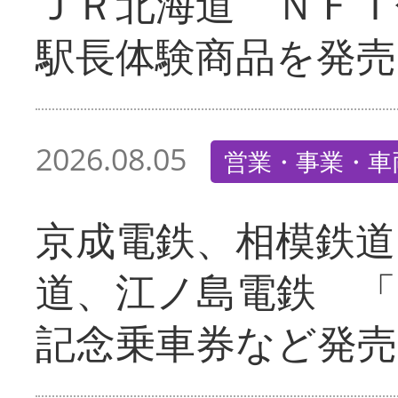
ＪＲ北海道 ＮＦＴ
駅長体験商品を発売
2026.08.05
営業・事業・車
京成電鉄、相模鉄道
道、江ノ島電鉄 「
記念乗車券など発売