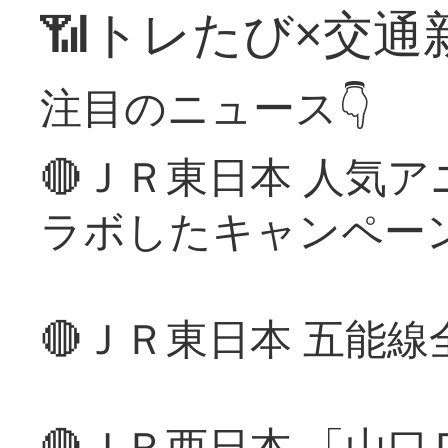
📶トレたび×交通
注目のニュース👇
🔴ＪＲ東日本 人気
ラボしたキャンペー
🔴ＪＲ東日本 五能
🔴ＪＲ西日本 「山