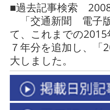
■過去記事検索 20
「交通新聞 電子版
て、これまでの201
７年分を追加し、「2
大しました