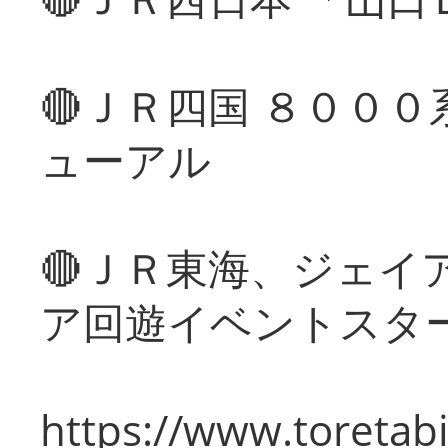
🔴ＪＲ四国 ８００
ューアル
🔴ＪＲ東海、ジェイ
ア回遊イベントスタ
https://www.toretabi