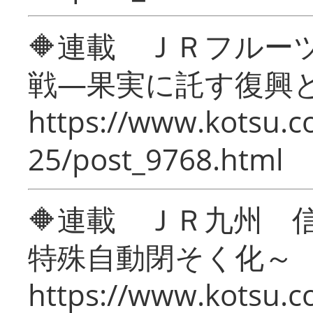
🔶連載 ＪＲフルー
戦―果実に託す復興
https://www.kotsu.c
25/post_9768.html
🔶連載 ＪＲ九州 
特殊自動閉そく化～
https://www.kotsu.c