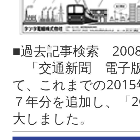
■過去記事検索 20
「交通新聞 電子版
て、これまでの201
７年分を追加し、「2
大しました