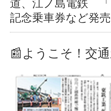
道、江ノ島電鉄 「
記念乗車券など発売
📰ようこそ！交