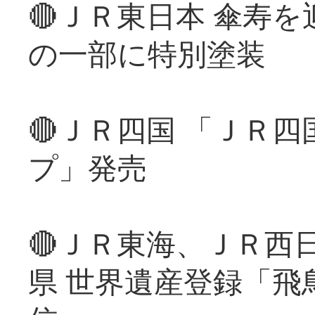
🔴ＪＲ東日本 傘寿
の一部に特別塗装
🔴ＪＲ四国 「ＪＲ
プ」発売
🔴ＪＲ東海、ＪＲ西
県 世界遺産登録「飛