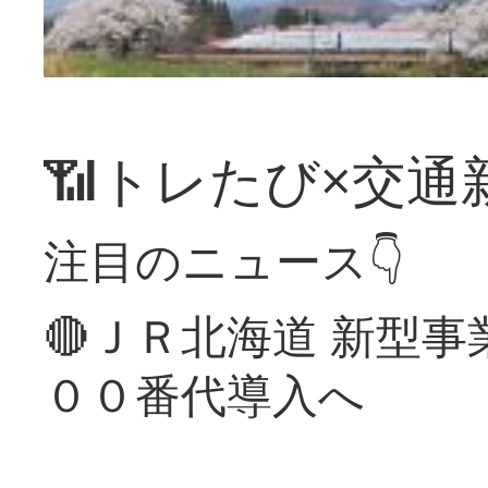
📶トレたび×交通
注目のニュース👇
🔴ＪＲ北海道 新型
００番代導入へ