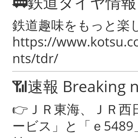
🚃鉄道ダイヤ情
鉄道趣味をもっと楽
https://www.kotsu.co
nts/tdr/
📶速報 Breaking 
👉ＪＲ東海、ＪＲ西
ービス」と「ｅ548