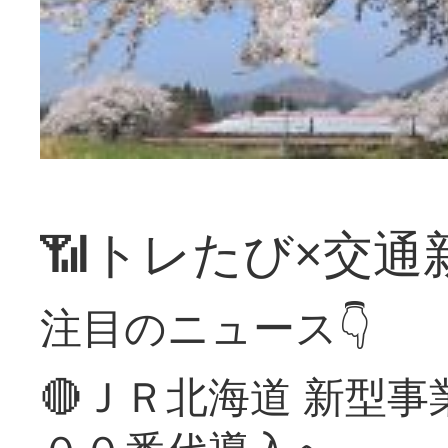
📶トレたび×交通
注目のニュース👇
🔴ＪＲ北海道 新型