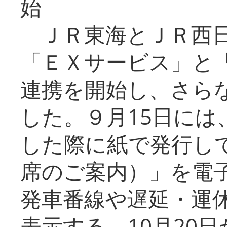
始
ＪＲ東海とＪＲ西日
「ＥＸサービス」と「
連携を開始し、さら
した。９月15日には
した際に紙で発行し
席のご案内）」を電
発車番線や遅延・運
表示する。10月20