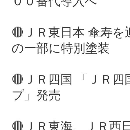
００番代導入へ
🔴ＪＲ東日本 傘寿
の一部に特別塗装
🔴ＪＲ四国 「ＪＲ
プ」発売
🔴ＪＲ東海、ＪＲ西