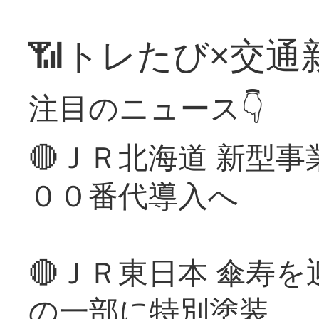
📶トレたび×交通
注目のニュース👇
🔴ＪＲ北海道 新型
００番代導入へ
🔴ＪＲ東日本 傘寿
の一部に特別塗装