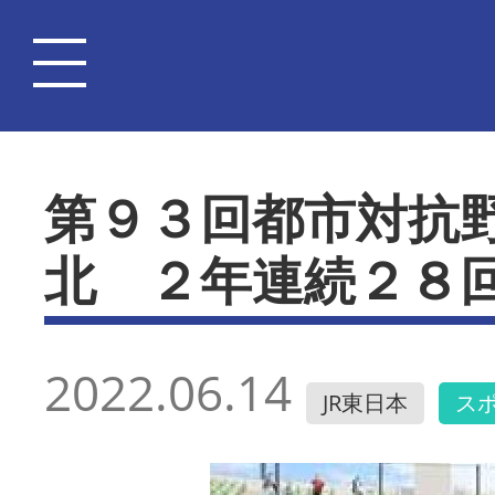
第９３回都市対抗
北 ２年連続２８
2022.06.14
JR東日本
ス