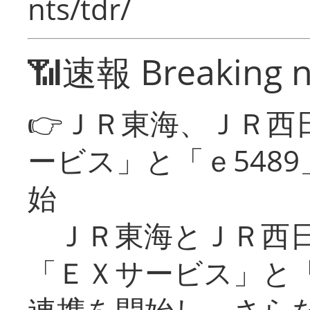
nts/tdr/
📶速報 Breaking 
👉ＪＲ東海、ＪＲ西
ービス」と「ｅ548
始
ＪＲ東海とＪＲ西日
「ＥＸサービス」と「
連携を開始し、さら