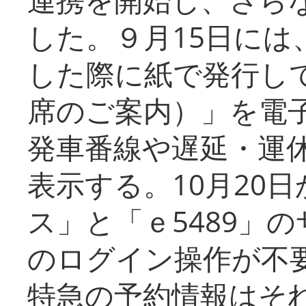
した。９月15日には
した際に紙で発行し
席のご案内）」を電
発車番線や遅延・運
表示する。10月20
ス」と「ｅ5489」
のログイン操作が不
特急の予約情報はそ