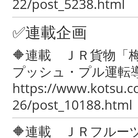
22/post_5238.html
✅連載企画
🔶連載 ＪＲ貨物
プッシュ・プル運転
https://www.kotsu.c
26/post_10188.html
🔶連載 ＪＲフルー