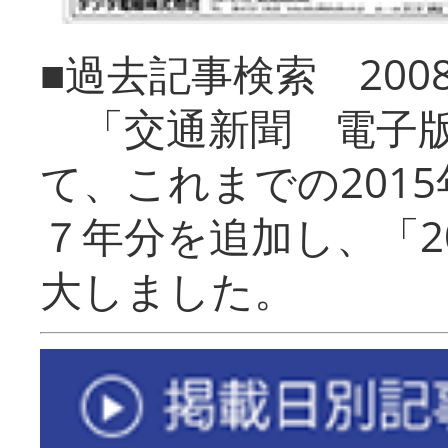
■過去記事検索 20
「交通新聞 電子版
て、これまでの201
７年分を追加し、「2
大しました