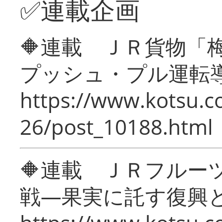
✅連載企画
🔶連載 ＪＲ貨物
プッシュ・プル運転
https://www.kotsu.c
26/post_10188.html
🔶連載 ＪＲフルー
戦―果実に託す復興