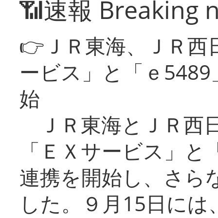
📶速報 Breaking 
👉ＪＲ東海、ＪＲ西
ービス」と「ｅ548
始
ＪＲ東海とＪＲ西日
「ＥＸサービス」と「
連携を開始し、さら
した。９月15日には