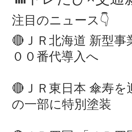
注目のニュース👇
🔴ＪＲ北海道 新型
００番代導入へ
🔴ＪＲ東日本 傘寿
の一部に特別塗装