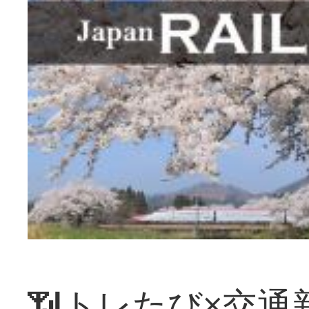
📶トレたび×交通