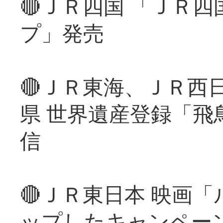
🔴ＪＲ四国 「ＪＲ
プ」発売
🔴ＪＲ東海、ＪＲ西
県 世界遺産登録「飛
信
🔴ＪＲ東日本 映画
ップしたキャンペー