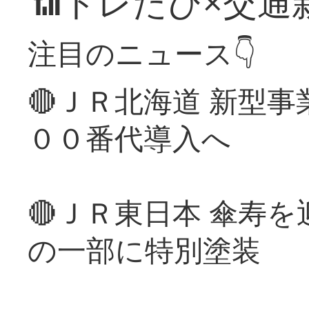
📶トレたび×交通
注目のニュース👇
🔴ＪＲ北海道 新型
００番代導入へ
🔴ＪＲ東日本 傘寿
の一部に特別塗装