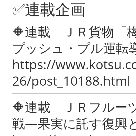
✅連載企画
🔶連載 ＪＲ貨物
プッシュ・プル運転
https://www.kotsu.c
26/post_10188.html
🔶連載 ＪＲフルー
戦―果実に託す復興