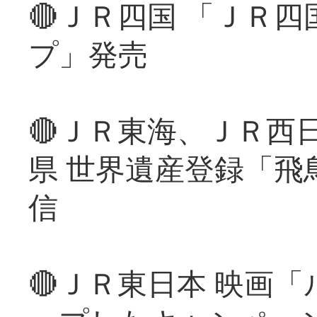
🔴ＪＲ四国 「ＪＲ
プ」発売
🔴ＪＲ東海、ＪＲ西
県 世界遺産登録「飛
信
🔴ＪＲ東日本 映画