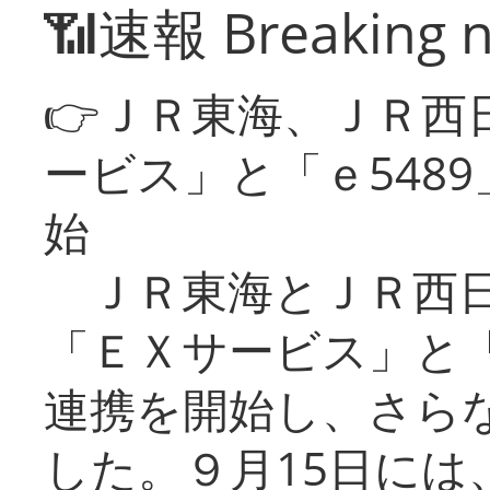
📶速報 Breaking 
👉ＪＲ東海、ＪＲ西
ービス」と「ｅ548
始
ＪＲ東海とＪＲ西日
「ＥＸサービス」と「
連携を開始し、さら
した。９月15日には