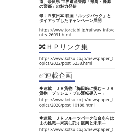
道、奈良県 世界遺産登録「飛鳥・藤原
の宮都」の魅力発信
🔴ＪＲ東日本 映画「ルックバック」と
タイアップしたキャンペーン展開
https://www.toretabi.jp/railway_info/e
ntry-26091.html
🔀ＨＰリンク集
https://www.kotsu.co.jp/newspaper_t
opics/2022/post_5238.html
✅連載企画
🔶連載 ＪＲ貨物「梅田峠に挑む～ＪＲ
貨物 プッシュ・プル運転導入～」
https://www.kotsu.co.jp/newspaper_t
opics/2026/post_10188.html
🔶連載 ＪＲフルーツパーク仙台あらは
まの挑戦―果実に託す復興と未来―
https://www.kotsu.co.jp/newspaper_t