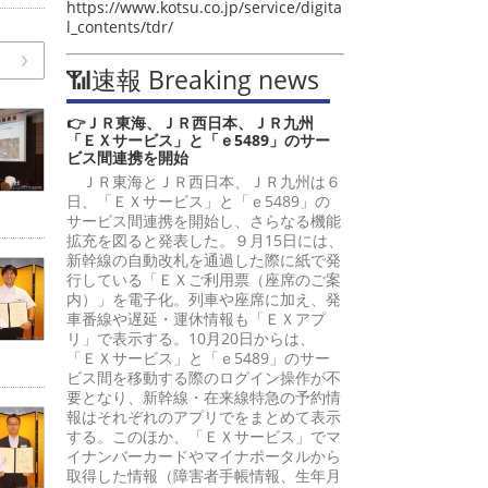
https://www.kotsu.co.jp/service/digita
l_contents/tdr/
📶速報 Breaking news
👉ＪＲ東海、ＪＲ西日本、ＪＲ九州
「ＥＸサービス」と「ｅ5489」のサー
ビス間連携を開始
ＪＲ東海とＪＲ西日本、ＪＲ九州は６
日、「ＥＸサービス」と「ｅ5489」の
サービス間連携を開始し、さらなる機能
拡充を図ると発表した。９月15日には、
新幹線の自動改札を通過した際に紙で発
行している「ＥＸご利用票（座席のご案
内）」を電子化。列車や座席に加え、発
車番線や遅延・運休情報も「ＥＸアプ
リ」で表示する。10月20日からは、
「ＥＸサービス」と「ｅ5489」のサー
ビス間を移動する際のログイン操作が不
要となり、新幹線・在来線特急の予約情
報はそれぞれのアプリでをまとめて表示
する。このほか、「ＥＸサービス」でマ
イナンバーカードやマイナポータルから
取得した情報（障害者手帳情報、生年月