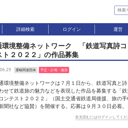
詳細検索
ログイン
運営
通環境整備ネットワーク 「鉄道写真詩コ
スト２０２２」の作品募集
06.29
運輸関連団体
予定・計画・施策
環境整備ネットワークは７月１日から、鉄道写真と詩
わせて鉄道旅の魅力などを表現した作品を募集する「鉄
コンテスト２０２２」（国土交通省鉄道局後援、旅の手
新聞社など協賛）を開催する。応募は９月３０日必着。
全文読むにはログインしてくだ