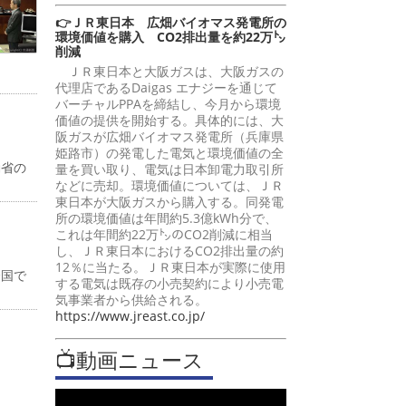
👉ＪＲ東日本 広畑バイオマス発電所の
環境価値を購入 CO2排出量を約22万㌧
削減
ＪＲ東日本と大阪ガスは、大阪ガスの
代理店であるDaigas エナジーを通じて
バーチャルPPAを締結し、今月から環境
価値の提供を開始する。具体的には、大
阪ガスが広畑バイオマス発電所（兵庫県
姫路市）の発電した電気と環境価値の全
働省の
量を買い取り、電気は日本卸電力取引所
などに売却。環境価値については、ＪＲ
東日本が大阪ガスから購入する。同発電
所の環境価値は年間約5.3億kWh分で、
これは年間約22万㌧のCO2削減に相当
し、ＪＲ東日本におけるCO2排出量の約
12％に当たる。ＪＲ東日本が実際に使用
全国で
する電気は既存の小売契約により小売電
気事業者から供給される。
https://www.jreast.co.jp/
📺動画ニュース