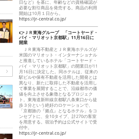
日など）を基に、年齢などの資格確認が
必要な割引商品を発売する。商品の利用
開始は10月１日から。
https://jr-central.co.jp/
👉ＪＲ東海グループ 「コートヤード・
バイ・マリオット京都駅」11月16日に
開業
ＪＲ東海不動産とＪＲ東海ホテルズが
米国のマリオット・インターナショナル
と推進しているホテル「コートヤード・
バイ・マリオット京都駅」の開業日が11
月16日に決定した。同ホテルは、従来の
駅ビルや保有不動産を活用した開発とは
異なり、新たに取得した不動産を活用し
て事業を展開することで、沿線都市の価
値を向上させる象徴となるプロジェク
ト。東海道新幹線京都駅八条東口から徒
歩３分という絶好のロケーションで、
「京都旅の『拠点』となるホテル」をコ
ンセプトに、全10タイプ、計270の客室
を用意する。宿泊予約は公式サイトで受
付中。
https://jr-central.co.jp/