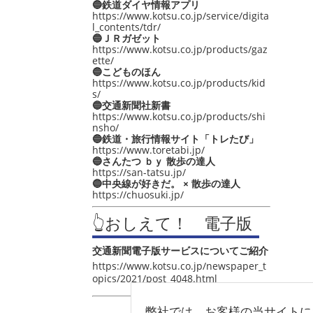
🔵鉄道ダイヤ情報アプリ
https://www.kotsu.co.jp/service/digita
l_contents/tdr/
🔵ＪＲガゼット
https://www.kotsu.co.jp/products/gaz
ette/
🔵こどものほん
https://www.kotsu.co.jp/products/kid
s/
🔵交通新聞社新書
https://www.kotsu.co.jp/products/shi
nsho/
🔵鉄道・旅行情報サイト「トレたび」
https://www.toretabi.jp/
🔵さんたつ ｂｙ 散歩の達人
https://san-tatsu.jp/
🔵中央線が好きだ。 × 散歩の達人
https://chuosuki.jp/
👆おしえて！ 電子版
交通新聞電子版サービスについてご紹介
https://www.kotsu.co.jp/newspaper_t
opics/2021/post_4048.html
弊社では、お客様の当サイトに