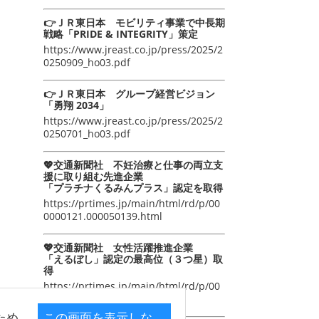
👉ＪＲ東日本 モビリティ事業で中長期
戦略「PRIDE & INTEGRITY」策定
https://www.jreast.co.jp/press/2025/2
0250909_ho03.pdf
👉ＪＲ東日本 グループ経営ビジョン
「勇翔 2034」
https://www.jreast.co.jp/press/2025/2
0250701_ho03.pdf
💖交通新聞社 不妊治療と仕事の両立支
援に取り組む先進企業
「プラチナくるみんプラス」認定を取得
https://prtimes.jp/main/html/rd/p/00
0000121.000050139.html
💖交通新聞社 女性活躍推進企業
「えるぼし」認定の最高位（３つ星）取
得
https://prtimes.jp/main/html/rd/p/00
0000105.000050139.html
ため
この画面を表示しな