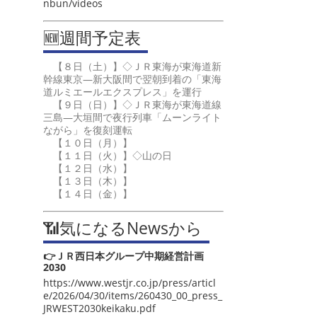
nbun/videos
🆕週間予定表
【８日（土）】◇ＪＲ東海が東海道新
幹線東京―新大阪間で翌朝到着の「東海
道ルミエールエクスプレス」を運行
【９日（日）】◇ＪＲ東海が東海道線
三島―大垣間で夜行列車「ムーンライト
ながら」を復刻運転
【１０日（月）】
【１１日（火）】◇山の日
【１２日（水）】
【１３日（木）】
【１４日（金）】
📶気になるNewsから
👉ＪＲ西日本グループ中期経営計画
2030
https://www.westjr.co.jp/press/articl
e/2026/04/30/items/260430_00_press_
JRWEST2030keikaku.pdf