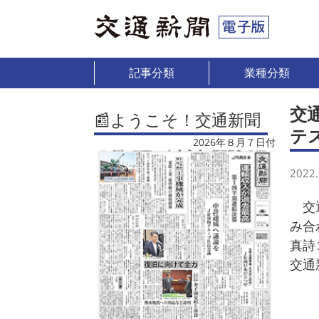
記事分類
業種分類
交
📰ようこそ！交通新聞
テ
2026年８月７日付
2022.
交通
み合
真詩
交通