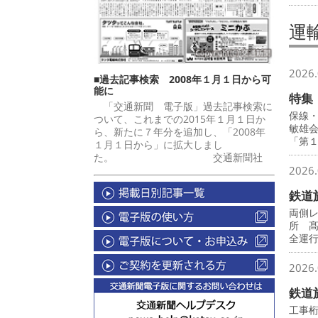
運
2026.
■過去記事検索 2008年１月１日から可
能に
特集
「交通新聞 電子版」過去記事検索に
保線
ついて、これまでの2015年１月１日か
敏雄
ら、新たに７年分を追加し、「2008年
「第
１月１日から」に拡大しまし
た。 交通新聞社
2026.
鉄道
両側
所 
全運
2026.
鉄道
工事