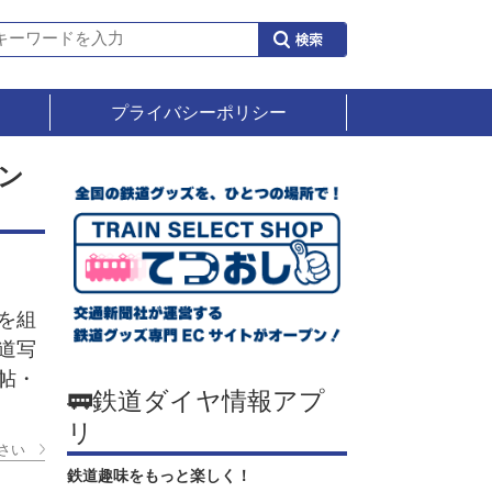
プライバシーポリシー
ン
を組
道写
帖・
🚃鉄道ダイヤ情報アプ
リ
さい
鉄道趣味をもっと楽しく！