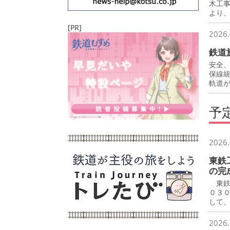
木工
より
[PR]
2026.
鉄道
安全
保線
軌道
予
2026.
東鉄
の完
東鉄
０３
して
2026.