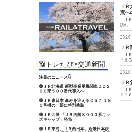
ＪＲ
震へ
ＪＲ
訪れ
2026.
ＪＲ
ＪＲ
「え
📶トレたび×交通新聞
2026.
注目のニュース👇
ＪＲ
🔴ＪＲ北海道 新型事業用機関車ＤＤ２
ＪＲ
００形５００番代導入へ
６３
🔴ＪＲ東日本 傘寿を迎えるＣ５７ １８
０号機の一部に特別塗装
🔴ＪＲ四国 「ＪＲ四国８０００系キッ
ズキャップ」発売
🔴ＪＲ東海、ＪＲ西日本、近畿日本鉄