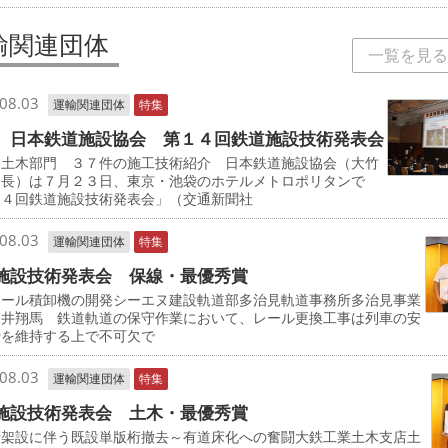
輸関連団体
一覧を見る
08.03
運輸関連団体
特集
 日本鉄道施設協会 第１４回鉄道施設技術発表会
・土木部門 ３７件の施工技術紹介 日本鉄道施設協会（大竹
会長）は７月２３日、東京・池袋のホテルメトロポリタンで
１４回鉄道施設技術発表会」（交通新聞社
08.03
運輸関連団体
特集
施設技術発表会 保線・最優秀賞
レール積卸機の開発シーエヌ建設軌道部多治見軌道事務所多治見事業
髙井翔馬 鉄道軌道の保守作業において、レール更換工事は列車の安
行を維持する上で不可欠で
08.03
運輸関連団体
特集
施設技術発表会 土木・最優秀賞
桁架設に伴う既設単版桁撤去～有道床化への奮闘大鉄工業土木支店土