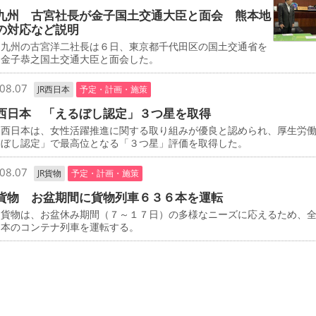
九州 古宮社長が金子国土交通大臣と面会 熊本地
の対応など説明
九州の古宮洋二社長は６日、東京都千代田区の国土交通省を
、金子恭之国土交通大臣と面会した。
08.07
JR西日本
予定・計画・施策
西日本 「えるぼし認定」３つ星を取得
西日本は、女性活躍推進に関する取り組みが優良と認められ、厚生労
るぼし認定」で最高位となる「３つ星」評価を取得した。
08.07
JR貨物
予定・計画・施策
貨物 お盆期間に貨物列車６３６本を運転
貨物は、お盆休み期間（７～１７日）の多様なニーズに応えるため、
６本のコンテナ列車を運転する。