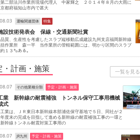
事第二部法川作業所現場代理人 中家輝之 ２０１４年８月の大雨に
、京都府福知山市内で甚大
08.03
運輸関連団体
特集
施設技術発表会 保線・交通新聞社賞
、品質、生産性を考慮したスラブ縦移動広成建設九州支店福岡新幹線
統括作業所 森一平 当作業所の管轄範囲には、明かり区間のスラブ
が約１３㌔ある。
定・計画・施策
一覧を見る
08.07
その他業種分類
予定・計画・施策
工業 新幹線の耐震補強 トンネル保守工事用機械
成式
工業は、ＪＲ東日本新幹線本部浦佐保守基地で５日、同社が２
０年度末の完成を目指して進める新幹線の耐震補強工事の一環と
、新幹線トンネル耐震対策工事用の
08.07
JR九州
予定・計画・施策