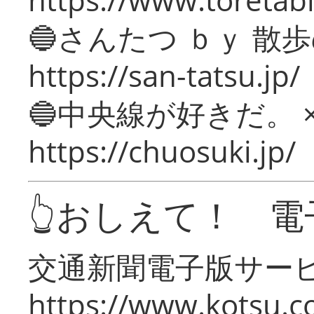
🔵さんたつ ｂｙ 散
https://san-tatsu.jp/
🔵中央線が好きだ。 
https://chuosuki.jp/
👆おしえて！ 電
交通新聞電子版サー
https://www.kotsu.c