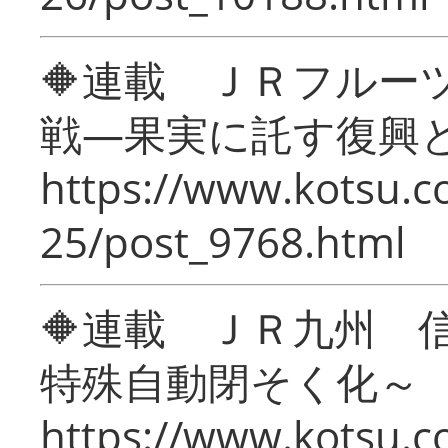
🔶連載 ＪＲフルー
戦―果実に託す復興
https://www.kotsu.c
25/post_9768.html
🔶連載 ＪＲ九州 
特殊自動閉そく化～
https://www.kotsu.c