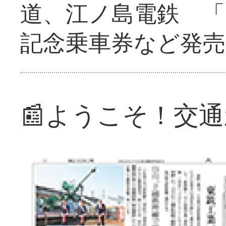
道、江ノ島電鉄 「
記念乗車券など発売
📰ようこそ！交