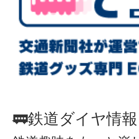
🚃鉄道ダイヤ情