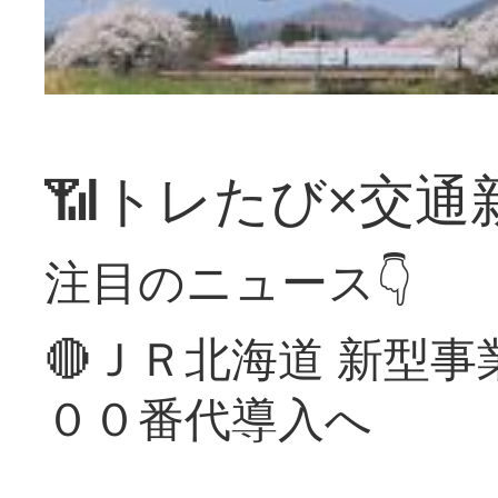
📶トレたび×交通
注目のニュース👇
🔴ＪＲ北海道 新型
００番代導入へ