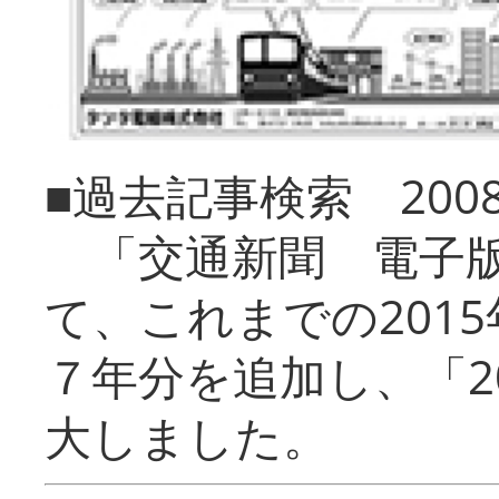
■過去記事検索 20
「交通新聞 電子版
て、これまでの201
７年分を追加し、「2
大しました