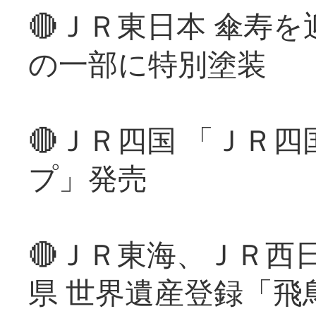
🔴ＪＲ東日本 傘寿
の一部に特別塗装
🔴ＪＲ四国 「ＪＲ
プ」発売
🔴ＪＲ東海、ＪＲ西
県 世界遺産登録「飛