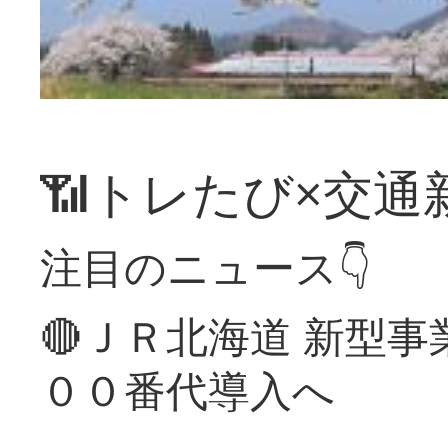
📶トレたび×交通
注目のニュース👇
🔴ＪＲ北海道 新型
００番代導入へ