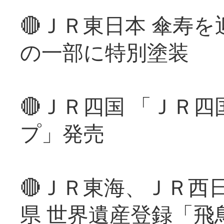
🔴ＪＲ東日本 傘寿
の一部に特別塗装
🔴ＪＲ四国 「ＪＲ
プ」発売
🔴ＪＲ東海、ＪＲ西
県 世界遺産登録「飛