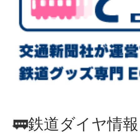
🚃鉄道ダイヤ情