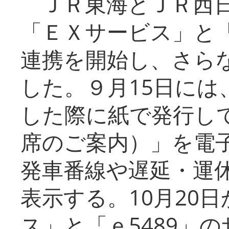
ＪＲ東海とＪＲ西日
「ＥＸサービス」と「
連携を開始し、さら
した。９月15日には
した際に紙で発行し
席のご案内）」を電
発車番線や遅延・運
表示する。10月20
ス」と「ｅ5489」