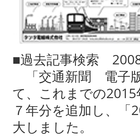
■過去記事検索 20
「交通新聞 電子版
て、これまでの201
７年分を追加し、「2
大しました