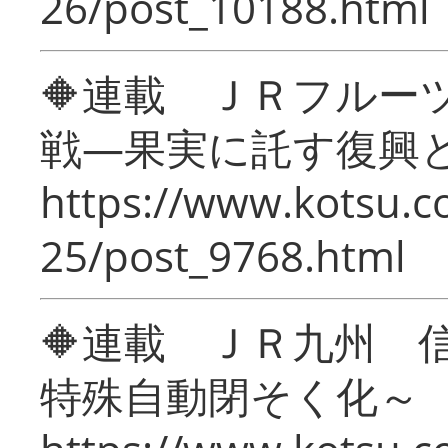
26/post_10188.html
🔶連載 ＪＲフルー
戦―果実に託す復興
https://www.kotsu.c
25/post_9768.html
🔶連載 ＪＲ九州 
特殊自動閉そく化～