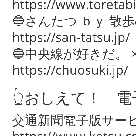
https://www.toretabi
🔵さんたつ ｂｙ 散
https://san-tatsu.jp/
🔵中央線が好きだ。 
https://chuosuki.jp/
👆おしえて！ 電
交通新聞電子版サー