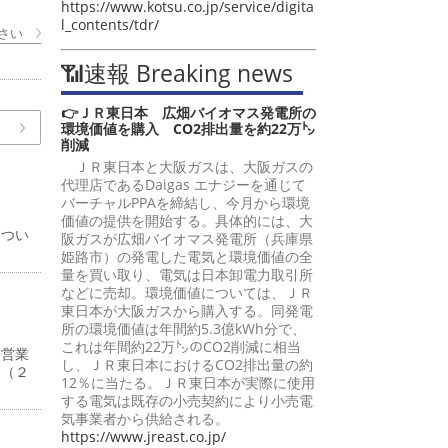
https://www.kotsu.co.jp/service/digita
l_contents/tdr/
さい
📶速報 Breaking news
👉ＪＲ東日本 広畑バイオマス発電所の
環境価値を購入 CO2排出量を約22万㌧
削減
ＪＲ東日本と大阪ガスは、大阪ガスの
代理店であるDaigas エナジーを通じて
バーチャルPPAを締結し、今月から環境
価値の提供を開始する。具体的には、大
につい
阪ガスが広畑バイオマス発電所（兵庫県
姫路市）の発電した電気と環境価値の全
量を買い取り、電気は日本卸電力取引所
などに売却。環境価値については、ＪＲ
東日本が大阪ガスから購入する。同発電
所の環境価値は年間約5.3億kWh分で、
これは年間約22万㌧のCO2削減に相当
、営業
し、ＪＲ東日本におけるCO2排出量の約
円（２
12％に当たる。ＪＲ東日本が実際に使用
する電気は既存の小売契約により小売電
気事業者から供給される。
https://www.jreast.co.jp/