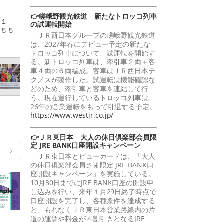
👉嵯峨野観光鉄道 新たなトロッコ列車
比１
の試運転開始
２５５
ＪＲ西日本グループの嵯峨野観光鉄道
は、2027年春にデビュー予定の新たな
トロッコ列車について、試運転を開始す
る。新トロッコ列車は、牽引車２両＋客
車４両の６両編成。客車はＪＲ西日本テ
クノスが製作した。試運転は機能確認な
どのため、牽引車と客車を連結して行
う。現在運行しているトロッコ列車は、
26年の営業運転をもって引退する予定。
https://www.westjr.co.jp/
👉ＪＲ東日本 大人の休日倶楽部会員限
定 JRE BANK口座開設キャンペーン
ＪＲ東日本とビューカードは、「大人
の休日倶楽部会員さま限定 JRE BANK口
座開設キャンペーン」を実施している。
10月30日までにJRE BANK口座の開設申
し込みを行い、来年１月29日終了時点で
口座開設を完了し、各種条件を達成する
と、もれなくＪＲ東日本営業路線内の片
道の運賃や料金が４割引きとなるJRE