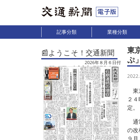
記事分類
業種分類
東
📰ようこそ！交通新聞
ぷ
2026年８月６日付
2022.
東京
２４
定。
通常
の改
９月