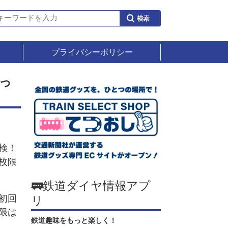
プライバシーポリシー
っ
検！
枚限
🚃鉄道ダイヤ情報アプ
初回
リ
限は
鉄道趣味をもっと楽しく！