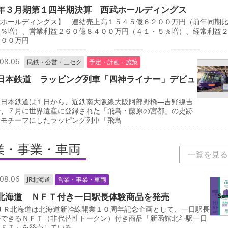
年３月期第１四半期決算 西武ホールディングス
武ホールディングス】 連結売上高１５４５億６２００万円（前年同期
７％増）、営業利益２６０億８４００万円（４１・５％増）、経常利益
８００万円
08.06
民鉄・公営・三セク
予定・計画・施策
日本鉄道 ラッピング列車「四神ライナー」デビュ
日本鉄道は１日から、近鉄南大阪線大阪阿部野橋―吉野線吉
で、７月に世界遺産に登録された「飛鳥・藤原の宮都」の史跡
をモチーフにしたラッピング列車「飛鳥
業・事業・車両
一覧を見る
08.06
JR北海道
営業・事業・車両
北海道 ＮＦＴ付き一日駅長体験商品を発売
ＪＲ北海道は北海道新幹線開業１０周年記念企画として、一日駅長
ができるＮＦＴ（非代替性トークン）付き商品「新函館北斗駅一日
ＮＦＴ」を発売している。