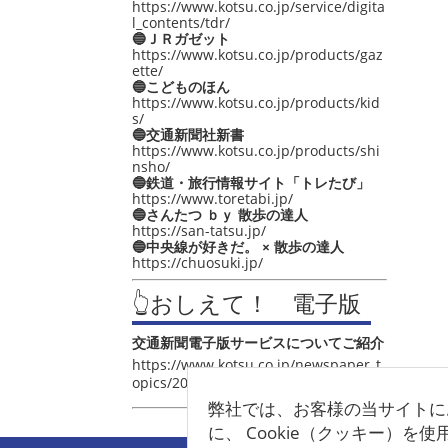
https://www.kotsu.co.jp/service/digita
l_contents/tdr/
🔵ＪＲガゼット
https://www.kotsu.co.jp/products/gaz
ette/
🔵こどものほん
https://www.kotsu.co.jp/products/kid
s/
🔵交通新聞社新書
https://www.kotsu.co.jp/products/shi
nsho/
🔵鉄道・旅行情報サイト「トレたび」
https://www.toretabi.jp/
🔵さんたつ ｂｙ 散歩の達人
https://san-tatsu.jp/
🔵中央線が好きだ。 × 散歩の達人
https://chuosuki.jp/
👆おしえて！ 電子版
交通新聞電子版サービスについてご紹介
https://www.kotsu.co.jp/newspaper_t
opics/2021/post_4048.html
弊社では、お客様の当サイトに
に、 Cookie（クッキー）を