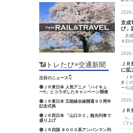
2026.
京成
び」
京成
８日
2026.
📶トレたび×交通新聞
ＪＲ
に拡
ＪＲ
注目のニュース👇
多く
🔴ＪＲ東日本 人気アニメ「ハイキュ
ーち
ー‼」とコラボしたキャンペーン開催
2026.
🔴ＪＲ東日本 五能線全線開通９０周年
記念式典
ＪＲ
🔴ＪＲ西日本 「山口ＤＣ」観光列車で
○…
盛り上げ
（フ
🔴ＪＲ四国 ８０００系アンパンマン列