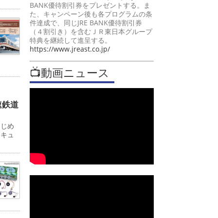
BANK優待割引券をプレゼントする。ま
た、キャンペーン後も各プログラムの条
件達成で、同じJRE BANK優待割引券
（４割引き）を含むＪＲ東日本グループ
特典を継続して進呈する。
https://www.jreast.co.jp/
📺動画ニュース
速鉄道
はじめ
ンキュ