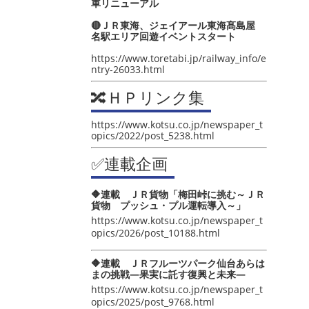
車リニューアル
🔴ＪＲ東海、ジェイアール東海髙島屋
名駅エリア回遊イベントスタート
https://www.toretabi.jp/railway_info/e
ntry-26033.html
🔀ＨＰリンク集
https://www.kotsu.co.jp/newspaper_t
opics/2022/post_5238.html
✅連載企画
🔶連載 ＪＲ貨物「梅田峠に挑む～ＪＲ
貨物 プッシュ・プル運転導入～」
https://www.kotsu.co.jp/newspaper_t
opics/2026/post_10188.html
🔶連載 ＪＲフルーツパーク仙台あらは
まの挑戦―果実に託す復興と未来―
https://www.kotsu.co.jp/newspaper_t
opics/2025/post_9768.html