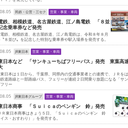
08.05
民鉄・公営・三セク
営業・事業・車両
電鉄、相模鉄道、名古屋鉄道、江ノ島電鉄 「８並
記念乗車券など発売
電鉄、相模鉄道、名古屋鉄道、江ノ島電鉄は、令和８年８月
の〝８並び〟を記念した特別な乗車券や駅入場券を発売する。
08.05
JR東日本
営業・事業・車両
東日本など 「サンキューちばフリーパス」発売 東葉高
大
東日本は１日から、千葉県、同県内の交通事業者との連携で、ＪＲを
の鉄道路線と一部路線バス、フェリーが連続２日間乗り放題になる「サ
ばフリー
08.05
JR東日本グループ
営業・事業・車両
東日本商事 「Ｓｕｉｃａのペンギン 鈴」発売
ＪＲ東日本商事はきょう５日、「Ｓｕｉｃａのペンギン 鈴
ェイス・おすわり）」を発売する。