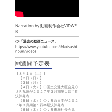
Narration by
動画制作会社VIDWE
B
👉「過去の動画ニュース」
https://www.youtube.com/@kotsushi
nbun/videos
🆕週間予定表
【８月１日（土）】
【２日（日）】
【３日（月）】
【４日（火）】◇国土交通大臣会見◇
ＪＲ九州が２０２７年３月期第１四半期
決算発表
【５日（水）】◇ＪＲ西日本が２０２
７年３月期第１四半期決算発表
【６日（木）】◇ＪＲ東海社長会見