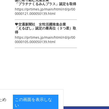
「プラチナくるみんプラス」認定を取得
https://prtimes.jp/main/html/rd/p/00
0000121.000050139.html
💖交通新聞社 女性活躍推進企業
「えるぼし」認定の最高位（３つ星）取
得
https://prtimes.jp/main/html/rd/p/00
0000105.000050139.html
ため
この画面を表示しな
い