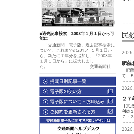
民
■過去記事検索 2008年１月１日から可
能に
「交通新聞 電子版」過去記事検索に
ついて、これまでの2015年１月１日か
2026.
ら、新たに７年分を追加し、「2008年
１月１日から」に拡大しまし
肥薩
た。 交通新聞社
肥薩
て、
2026.
２７
【京
利益
７・
2026.