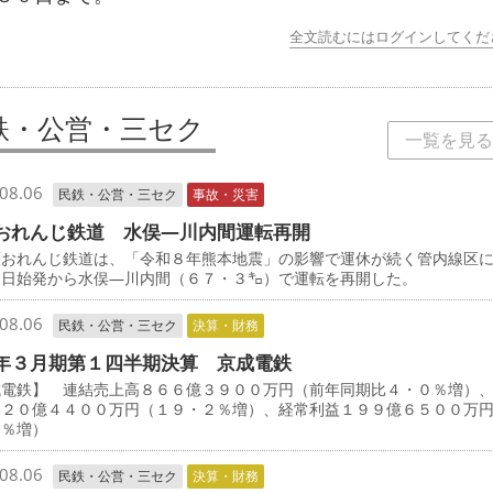
全文読むにはログインしてくだ
鉄・公営・三セク
一覧を見る
08.06
民鉄・公営・三セク
事故・災害
おれんじ鉄道 水俣―川内間運転再開
おれんじ鉄道は、「令和８年熊本地震」の影響で運休が続く管内線区
５日始発から水俣―川内間（６７・３㌔）で運転を再開した。
08.06
民鉄・公営・三セク
決算・財務
年３月期第１四半期決算 京成電鉄
成電鉄】 連結売上高８６６億３９００万円（前年同期比４・０％増）
１２０億４４００万円（１９・２％増）、経常利益１９９億６５００万
３％増）
08.06
民鉄・公営・三セク
決算・財務