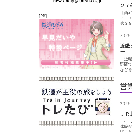
２７
【西
[PR]
６・
億３
2026.
近畿
ー
近畿
野間
など
営
2026.
ＪＲ
○…
体験
駅長