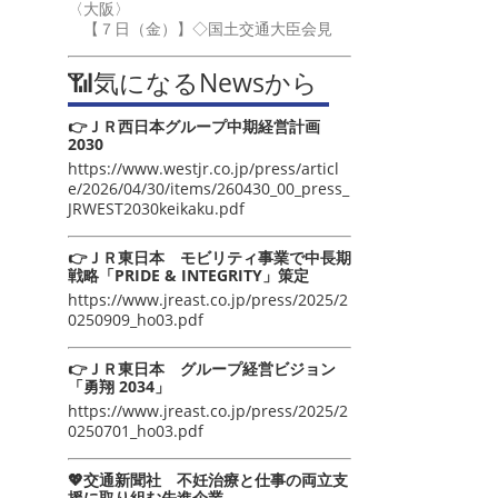
〈大阪〉
【７日（金）】◇国土交通大臣会見
📶気になるNewsから
👉ＪＲ西日本グループ中期経営計画
2030
https://www.westjr.co.jp/press/articl
e/2026/04/30/items/260430_00_press_
JRWEST2030keikaku.pdf
👉ＪＲ東日本 モビリティ事業で中長期
戦略「PRIDE & INTEGRITY」策定
https://www.jreast.co.jp/press/2025/2
0250909_ho03.pdf
👉ＪＲ東日本 グループ経営ビジョン
「勇翔 2034」
https://www.jreast.co.jp/press/2025/2
0250701_ho03.pdf
💖交通新聞社 不妊治療と仕事の両立支
援に取り組む先進企業