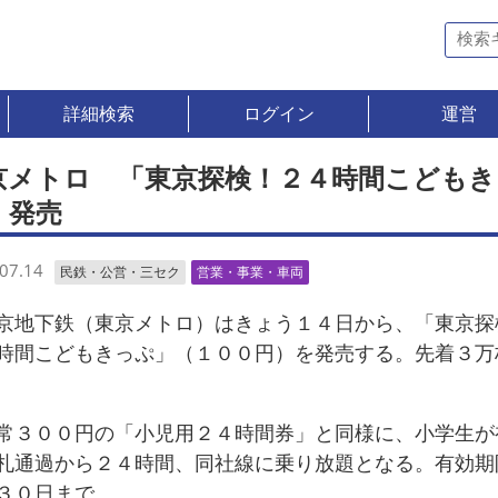
詳細検索
ログイン
運営
京メトロ 「東京探検！２４時間こどもき
」発売
07.14
民鉄・公営・三セク
営業・事業・車両
地下鉄（東京メトロ）はきょう１４日から、「東京探
時間こどもきっぷ」（１００円）を発売する。先着３万
３００円の「小児用２４時間券」と同様に、小学生が
札通過から２４時間、同社線に乗り放題となる。有効期
３０日まで。