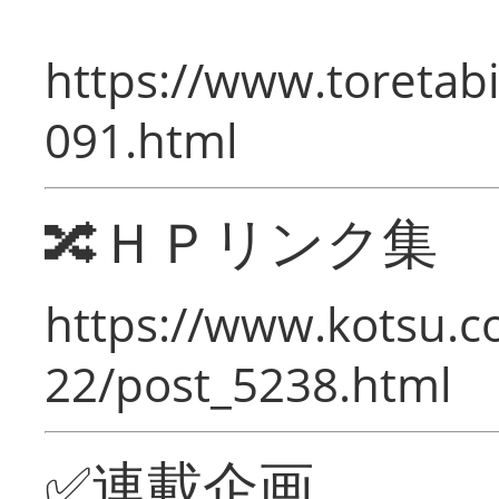
https://www.toretabi
091.html
🔀ＨＰリンク集
https://www.kotsu.c
22/post_5238.html
✅連載企画