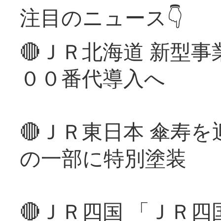
注目のニュース👇
🔴ＪＲ北海道 新型
００番代導入へ
🔴ＪＲ東日本 傘寿
の一部に特別塗装
🔴ＪＲ四国 「ＪＲ