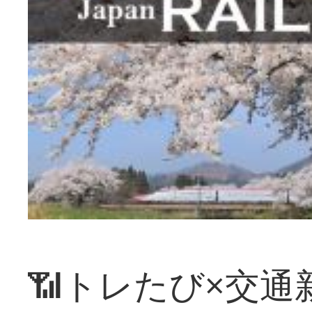
📶トレたび×交通