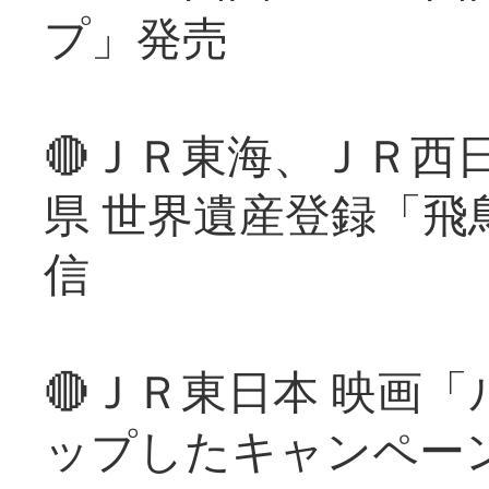
プ」発売
🔴ＪＲ東海、ＪＲ西
県 世界遺産登録「飛
信
🔴ＪＲ東日本 映画
ップしたキャンペー