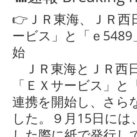
👉ＪＲ東海、ＪＲ西
ービス」と「ｅ548
始
ＪＲ東海とＪＲ西日
「ＥＸサービス」と「
連携を開始し、さら
した。９月15日には
した際に紙で発行し