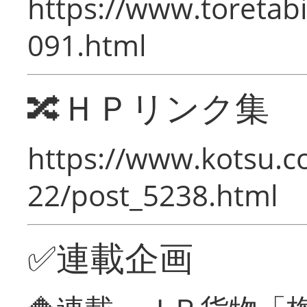
https://www.toretabi
091.html
🔀ＨＰリンク集
https://www.kotsu.c
22/post_5238.html
✅連載企画