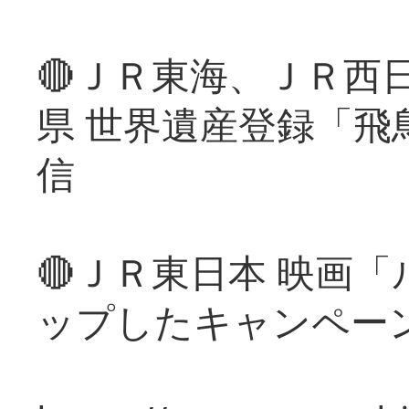
🔴ＪＲ東海、ＪＲ西
県 世界遺産登録「飛
信
🔴ＪＲ東日本 映画
ップしたキャンペー