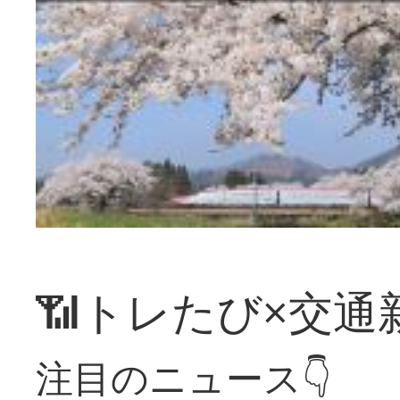
📶トレたび×交通
注目のニュース👇