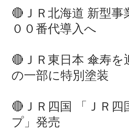
🔴ＪＲ北海道 新型
００番代導入へ
🔴ＪＲ東日本 傘寿
の一部に特別塗装
🔴ＪＲ四国 「ＪＲ
プ」発売