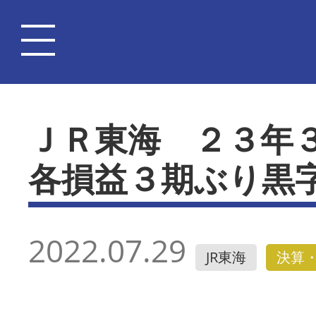
ＪＲ東海 ２３年
各損益３期ぶり黒
2022.07.29
JR東海
決算