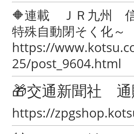
🔶連載 ＪＲ九州 
特殊自動閉そく化～
https://www.kotsu.c
25/post_9604.html
🎁交通新聞社 通
https://zpgshop.kots