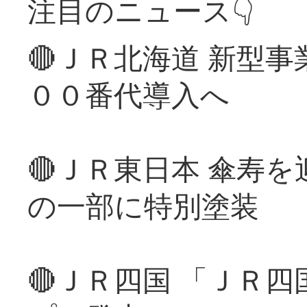
注目のニュース👇
🔴ＪＲ北海道 新型
００番代導入へ
🔴ＪＲ東日本 傘寿
の一部に特別塗装
🔴ＪＲ四国 「ＪＲ