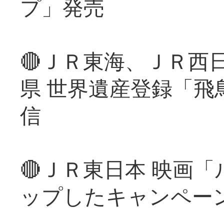
プ」発売
🔴ＪＲ東海、ＪＲ西
県 世界遺産登録「飛
信
🔴ＪＲ東日本 映画
ップしたキャンペー