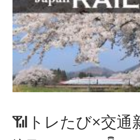
📶トレたび×交通