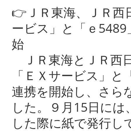
👉ＪＲ東海、ＪＲ西
ービス」と「ｅ548
始
ＪＲ東海とＪＲ西日
「ＥＸサービス」と「
連携を開始し、さら
した。９月15日には
した際に紙で発行し