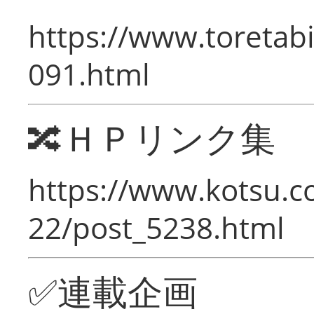
https://www.toretabi
091.html
🔀ＨＰリンク集
https://www.kotsu.c
22/post_5238.html
✅連載企画