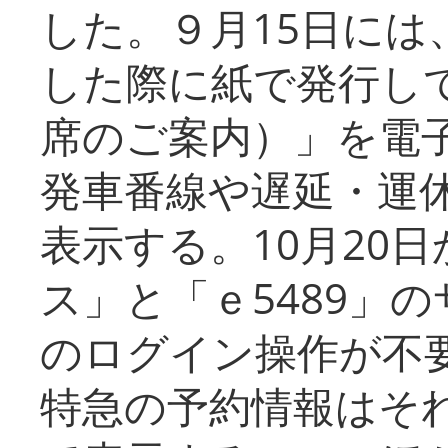
した。９月15日には
した際に紙で発行し
席のご案内）」を電
発車番線や遅延・運
表示する。10月20
ス」と「ｅ5489」
のログイン操作が不
特急の予約情報はそ