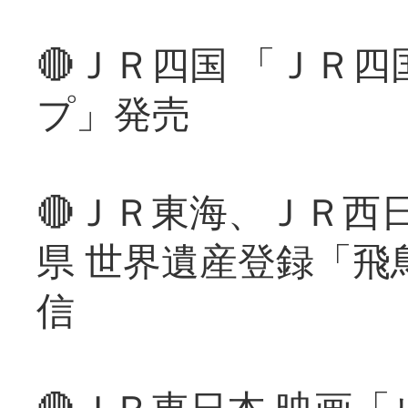
🔴ＪＲ四国 「ＪＲ
プ」発売
🔴ＪＲ東海、ＪＲ西
県 世界遺産登録「飛
信
🔴ＪＲ東日本 映画