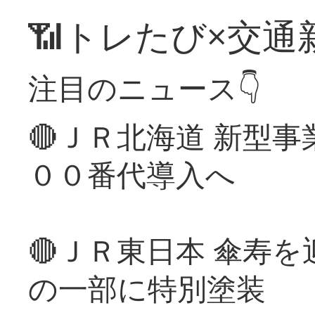
📶トレたび×交通
注目のニュース👇
🔴ＪＲ北海道 新型
００番代導入へ
🔴ＪＲ東日本 傘寿
の一部に特別塗装