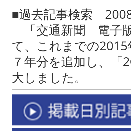
■過去記事検索 20
「交通新聞 電子版
て、これまでの201
７年分を追加し、「2
大しました