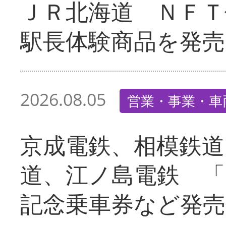
ＪＲ北海道 ＮＦＴ
駅長体験商品を発売
2026.08.05
営業・事業・車
京成電鉄、相模鉄道
道、江ノ島電鉄 「
記念乗車券など発売