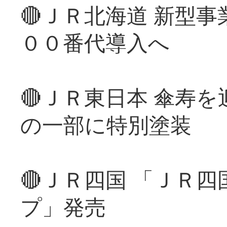
🔴ＪＲ北海道 新型
００番代導入へ
🔴ＪＲ東日本 傘寿
の一部に特別塗装
🔴ＪＲ四国 「ＪＲ
プ」発売