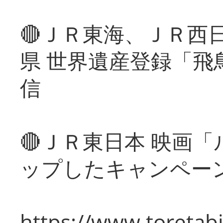
🔴ＪＲ東海、ＪＲ西
県 世界遺産登録「飛
信
🔴ＪＲ東日本 映画
ップしたキャンペー
https://www.toretabi