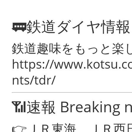
🚃鉄道ダイヤ情
鉄道趣味をもっと楽
https://www.kotsu.co
nts/tdr/
📶速報 Breaking 
👉ＪＲ東海、ＪＲ西