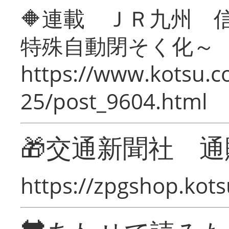
🔶連載 ＪＲ九州 
特殊自動閉そく化～
https://www.kotsu.c
25/post_9604.html
🎁交通新聞社 通
https://zpgshop.kots