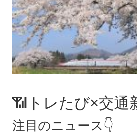
📶トレたび×交通
注目のニュース👇