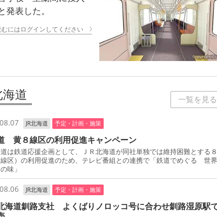
と発表した。
読むにはログインしてください
北海道
一覧を見る
08.07
JR北海道
予定・計画・施策
道 黄８線区の利用促進キャンペーン
道は鉄道応援企画として、ＪＲ北海道が同社単独では維持困難とする
８線区）の利用促進のため、テレビ番組との連携で「鉄道でめぐる 世
けの味」
08.06
JR北海道
予定・計画・施策
北海道釧路支社 よくばりノロッコ号に合わせ釧路湿原駅
売