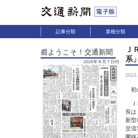
記事分類
業種分類
Ｊ
📰ようこそ！交通新聞
系
2026年８月７日付
2022.
初の
ＪＲ
長は
新型
交流
蘭線