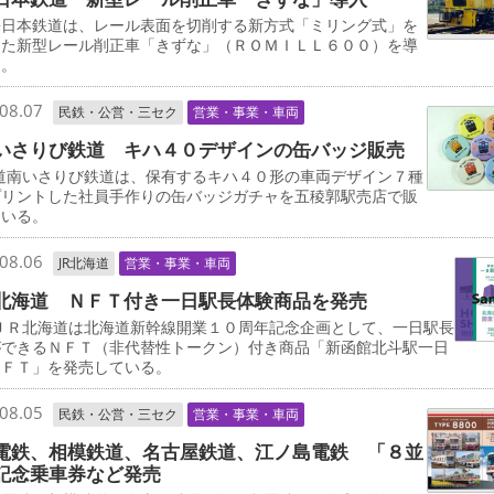
日本鉄道は、レール表面を切削する新方式「ミリング式」を
した新型レール削正車「きずな」（ＲＯＭＩＬＬ６００）を導
る。
08.07
民鉄・公営・三セク
営業・事業・車両
いさりび鉄道 キハ４０デザインの缶バッジ販売
道南いさりび鉄道は、保有するキハ４０形の車両デザイン７種
プリントした社員手作りの缶バッジガチャを五稜郭駅売店で販
ている。
08.06
JR北海道
営業・事業・車両
北海道 ＮＦＴ付き一日駅長体験商品を発売
ＪＲ北海道は北海道新幹線開業１０周年記念企画として、一日駅長
ができるＮＦＴ（非代替性トークン）付き商品「新函館北斗駅一日
ＮＦＴ」を発売している。
08.05
民鉄・公営・三セク
営業・事業・車両
電鉄、相模鉄道、名古屋鉄道、江ノ島電鉄 「８並
記念乗車券など発売