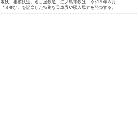
電鉄、相模鉄道、名古屋鉄道、江ノ島電鉄は、令和８年８月
の〝８並び〟を記念した特別な乗車券や駅入場券を発売する。