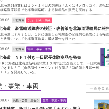
北海道釧路支社は１０～１４日の釧網線「よくばりノロッコ号」運転
、釧路湿原駅前で北海道釧路町による特産品の販売を実施する。
08.06
JR北海道
予定・計画・施策
北海道 豪雪輸送障害の検証・改善策を北海道運輸局に報
北海道は７月３１日、１月に発生した札幌圏の記録的な豪雪による輸
証と改善について北海道運輸局に最終報告を行った。
08.06
JR北海道
営業・事業・車両
北海道 ＮＦＴ付き一日駅長体験商品を発売
ＪＲ北海道は北海道新幹線開業１０周年記念企画として、一日駅長
ができるＮＦＴ（非代替性トークン）付き商品「新函館北斗駅一日
ＮＦＴ」を発売している。
業・事業・車両
一覧を見る
08.07
民鉄・公営・三セク
営業・事業・車両
日本鉄道 新型レール削正車「きずな」導入