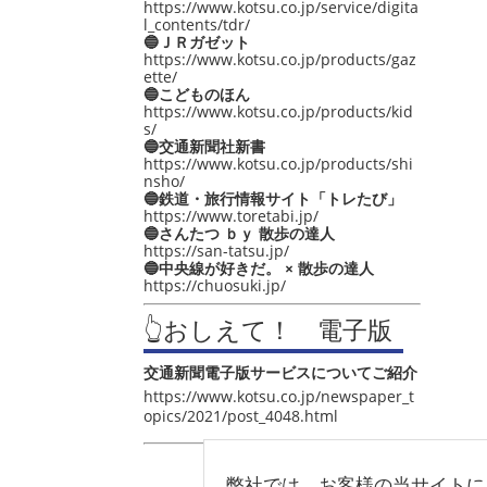
https://www.kotsu.co.jp/service/digita
l_contents/tdr/
🔵ＪＲガゼット
https://www.kotsu.co.jp/products/gaz
ette/
🔵こどものほん
https://www.kotsu.co.jp/products/kid
s/
🔵交通新聞社新書
https://www.kotsu.co.jp/products/shi
nsho/
🔵鉄道・旅行情報サイト「トレたび」
https://www.toretabi.jp/
🔵さんたつ ｂｙ 散歩の達人
https://san-tatsu.jp/
🔵中央線が好きだ。 × 散歩の達人
https://chuosuki.jp/
👆おしえて！ 電子版
交通新聞電子版サービスについてご紹介
https://www.kotsu.co.jp/newspaper_t
opics/2021/post_4048.html
弊社では、お客様の当サイトに