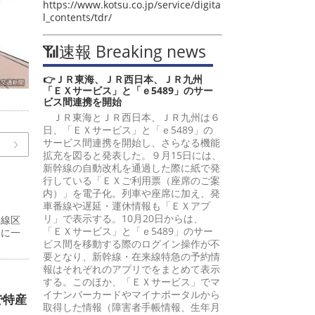
https://www.kotsu.co.jp/service/digita
l_contents/tdr/
📶速報 Breaking news
👉ＪＲ東海、ＪＲ西日本、ＪＲ九州
「ＥＸサービス」と「ｅ5489」のサー
ビス間連携を開始
ＪＲ東海とＪＲ西日本、ＪＲ九州は６
日、「ＥＸサービス」と「ｅ5489」の
サービス間連携を開始し、さらなる機能
拡充を図ると発表した。９月15日には、
新幹線の自動改札を通過した際に紙で発
行している「ＥＸご利用票（座席のご案
内）」を電子化。列車や座席に加え、発
車番線や遅延・運休情報も「ＥＸアプ
リ」で表示する。10月20日からは、
８線区
「ＥＸサービス」と「ｅ5489」のサー
界に一
ビス間を移動する際のログイン操作が不
要となり、新幹線・在来線特急の予約情
報はそれぞれのアプリでをまとめて表示
する。このほか、「ＥＸサービス」でマ
イナンバーカードやマイナポータルから
で特産
取得した情報（障害者手帳情報、生年月