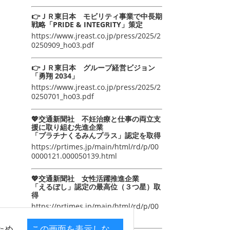
👉ＪＲ東日本 モビリティ事業で中長期
戦略「PRIDE & INTEGRITY」策定
https://www.jreast.co.jp/press/2025/2
0250909_ho03.pdf
👉ＪＲ東日本 グループ経営ビジョン
「勇翔 2034」
https://www.jreast.co.jp/press/2025/2
0250701_ho03.pdf
💖交通新聞社 不妊治療と仕事の両立支
援に取り組む先進企業
「プラチナくるみんプラス」認定を取得
https://prtimes.jp/main/html/rd/p/00
0000121.000050139.html
💖交通新聞社 女性活躍推進企業
「えるぼし」認定の最高位（３つ星）取
得
https://prtimes.jp/main/html/rd/p/00
0000105.000050139.html
ため
この画面を表示しな