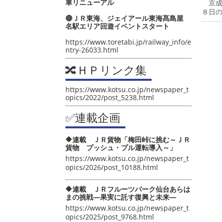
車リニューアル
京成
８日
🔴ＪＲ東海、ジェイアール東海髙島屋
名駅エリア回遊イベントスタート
https://www.toretabi.jp/railway_info/e
ntry-26033.html
🔀ＨＰリンク集
https://www.kotsu.co.jp/newspaper_t
opics/2022/post_5238.html
✅連載企画
🔶連載 ＪＲ貨物「梅田峠に挑む～ＪＲ
貨物 プッシュ・プル運転導入～」
https://www.kotsu.co.jp/newspaper_t
opics/2026/post_10188.html
🔶連載 ＪＲフルーツパーク仙台あらは
まの挑戦―果実に託す復興と未来―
https://www.kotsu.co.jp/newspaper_t
opics/2025/post_9768.html