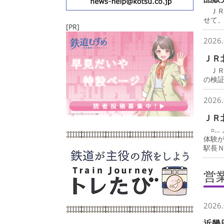
ＪＲ
せて
[PR]
2026.
ＪＲ
ＪＲ
の検
2026.
ＪＲ
○…
体験
駅長
営
2026.
近畿