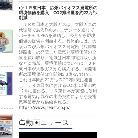
👉ＪＲ東日本 広畑バイオマス発電所の
環境価値を購入 CO2排出量を約22万㌧
削減
ＪＲ東日本と大阪ガスは、大阪ガスの
代理店であるDaigas エナジーを通じて
バーチャルPPAを締結し、今月から環境
価値の提供を開始する。具体的には、大
阪ガスが広畑バイオマス発電所（兵庫県
姫路市）の発電した電気と環境価値の全
量を買い取り、電気は日本卸電力取引所
などに売却。環境価値については、ＪＲ
東日本が大阪ガスから購入する。同発電
所の環境価値は年間約5.3億kWh分で、
これは年間約22万㌧のCO2削減に相当
し、ＪＲ東日本におけるCO2排出量の約
12％に当たる。ＪＲ東日本が実際に使用
する電気は既存の小売契約により小売電
気事業者から供給される。
https://www.jreast.co.jp/
📺動画ニュース