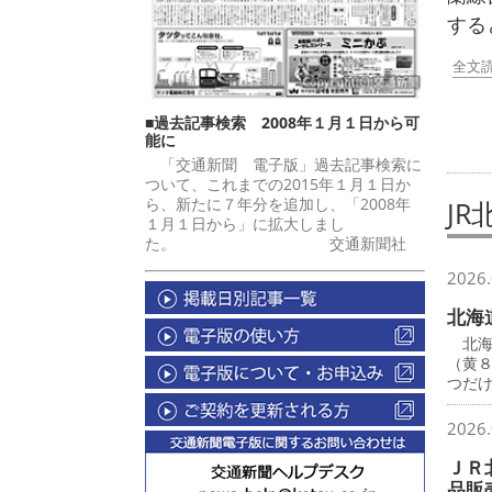
する
全文
■過去記事検索 2008年１月１日から可
能に
「交通新聞 電子版」過去記事検索に
ついて、これまでの2015年１月１日か
ら、新たに７年分を追加し、「2008年
JR
１月１日から」に拡大しまし
た。 交通新聞社
2026.
北海
北海
（黄
つだ
2026.
ＪＲ
品販