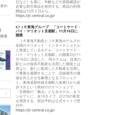
日など）を基に、年齢などの資格確認が
に合わ
必要な割引商品を発売する。商品の利用
開始は10月１日から。
https://jr-central.co.jp/
👉ＪＲ東海グループ 「コートヤード・
告
バイ・マリオット京都駅」11月16日に
開業
送障害
ＪＲ東海不動産とＪＲ東海ホテルズが
米国のマリオット・インターナショナル
と推進しているホテル「コートヤード・
バイ・マリオット京都駅」の開業日が11
月16日に決定した。同ホテルは、従来の
駅ビルや保有不動産を活用した開発とは
異なり、新たに取得した不動産を活用し
て事業を展開することで、沿線都市の価
値を向上させる象徴となるプロジェク
ト。東海道新幹線京都駅八条東口から徒
歩３分という絶好のロケーションで、
「京都旅の『拠点』となるホテル」をコ
ンセプトに、全10タイプ、計270の客室
を用意する。宿泊予約は公式サイトで受
付中。
https://jr-central.co.jp/