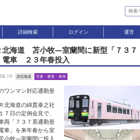
詳細検索
ログイン
運営
Ｒ北海道 苫小牧―室蘭間に新型「７３７
」電車 ２３年春投入
08.19
JR北海道
営業・事業・車両
ワンマン対応通勤形
北海道の綿貫泰之社
１７日の定例会見で、
車両「７３７系通勤形
電車」を来年春から室
苫小牧―室蘭間に投入