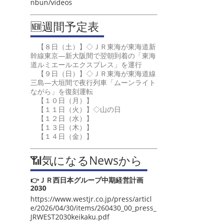
nbun/videos
🆕週間予定表
【８日（土）】◇ＪＲ東海が東海道新
幹線東京―新大阪間で翌朝到着の「東海
道ルミエールエクスプレス」を運行
【９日（日）】◇ＪＲ東海が東海道線
三島―大垣間で夜行列車「ムーンライト
ながら」を復刻運転
【１０日（月）】
【１１日（火）】◇山の日
【１２日（水）】
【１３日（木）】
【１４日（金）】
📶気になるNewsから
👉ＪＲ西日本グループ中期経営計画
2030
https://www.westjr.co.jp/press/articl
e/2026/04/30/items/260430_00_press_
JRWEST2030keikaku.pdf