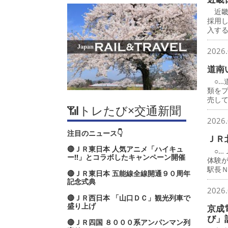
近畿
採用
入す
2026.
道南
○…
類を
売し
📶トレたび×交通新聞
2026.
注目のニュース👇
ＪＲ
🔴ＪＲ東日本 人気アニメ「ハイキュ
○…
ー‼」とコラボしたキャンペーン開催
体験
駅長
🔴ＪＲ東日本 五能線全線開通９０周年
記念式典
2026.
🔴ＪＲ西日本 「山口ＤＣ」観光列車で
盛り上げ
京成
び」
🔴ＪＲ四国 ８０００系アンパンマン列