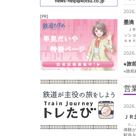
2026.
[PR]
墨滴
ＪＲ
ッシ
ｓｅ
2026.
※旅
※旅前
営
2026.
ＪＲ
○…
体験
駅長