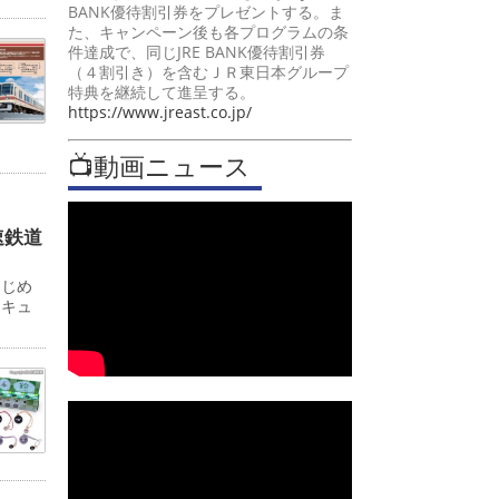
BANK優待割引券をプレゼントする。ま
た、キャンペーン後も各プログラムの条
件達成で、同じJRE BANK優待割引券
（４割引き）を含むＪＲ東日本グループ
特典を継続して進呈する。
https://www.jreast.co.jp/
📺動画ニュース
速鉄道
はじめ
ンキュ