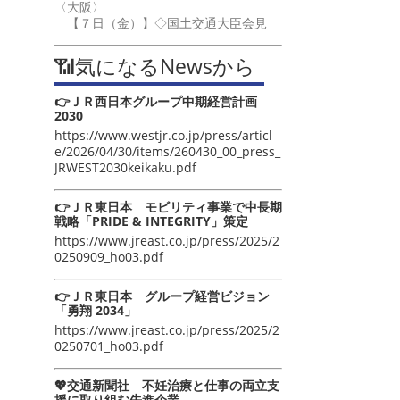
〈大阪〉
【７日（金）】◇国土交通大臣会見
📶気になるNewsから
👉ＪＲ西日本グループ中期経営計画
2030
https://www.westjr.co.jp/press/articl
e/2026/04/30/items/260430_00_press_
JRWEST2030keikaku.pdf
👉ＪＲ東日本 モビリティ事業で中長期
戦略「PRIDE & INTEGRITY」策定
https://www.jreast.co.jp/press/2025/2
0250909_ho03.pdf
👉ＪＲ東日本 グループ経営ビジョン
「勇翔 2034」
https://www.jreast.co.jp/press/2025/2
0250701_ho03.pdf
💖交通新聞社 不妊治療と仕事の両立支
援に取り組む先進企業