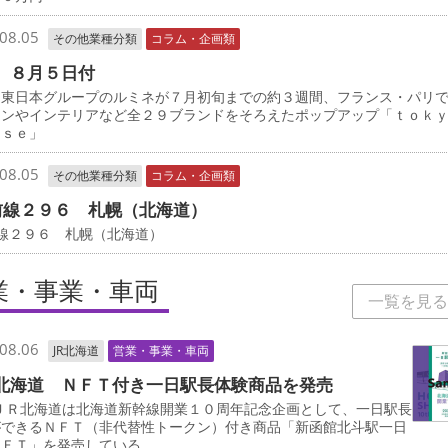
08.05
その他業種分類
コラム・企画類
 ８月５日付
東日本グループのルミネが７月初旬までの約３週間、フランス・パリ
ョンやインテリアなど全２９ブランドをそろえたポップアップ「ｔｏ
ｎｓｅ」
08.05
その他業種分類
コラム・企画類
前線２９６ 札幌（北海道）
線２９６ 札幌（北海道）
業・事業・車両
一覧を見る
08.06
JR北海道
営業・事業・車両
北海道 ＮＦＴ付き一日駅長体験商品を発売
ＪＲ北海道は北海道新幹線開業１０周年記念企画として、一日駅長
ができるＮＦＴ（非代替性トークン）付き商品「新函館北斗駅一日
ＮＦＴ」を発売している。