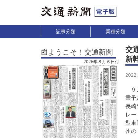
記事分類
業種分類
交
📰ようこそ！交通新聞
新
2026年８月６日付
2022.
９月
業予
長崎
レー
型車
州の