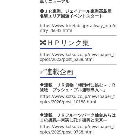
車リニューアル
🔴ＪＲ東海、ジェイアール東海髙島屋
名駅エリア回遊イベントスタート
https://www.toretabi.jp/railway_info/e
ntry-26033.html
🔀ＨＰリンク集
https://www.kotsu.co.jp/newspaper_t
opics/2022/post_5238.html
✅連載企画
🔶連載 ＪＲ貨物「梅田峠に挑む～ＪＲ
貨物 プッシュ・プル運転導入～」
https://www.kotsu.co.jp/newspaper_t
opics/2026/post_10188.html
🔶連載 ＪＲフルーツパーク仙台あらは
まの挑戦―果実に託す復興と未来―
https://www.kotsu.co.jp/newspaper_t
opics/2025/post_9768.html