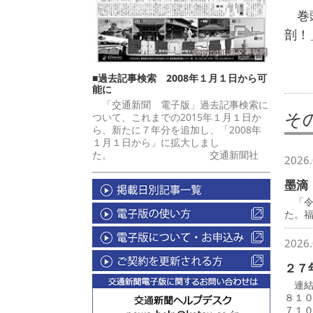
巻頭
剖！
■過去記事検索 2008年１月１日から可
能に
「交通新聞 電子版」過去記事検索に
そ
ついて、これまでの2015年１月１日か
ら、新たに７年分を追加し、「2008年
１月１日から」に拡大しまし
た。 交通新聞社
2026.
墨滴
「令
た。
2026.
２７
連結
８１
７１