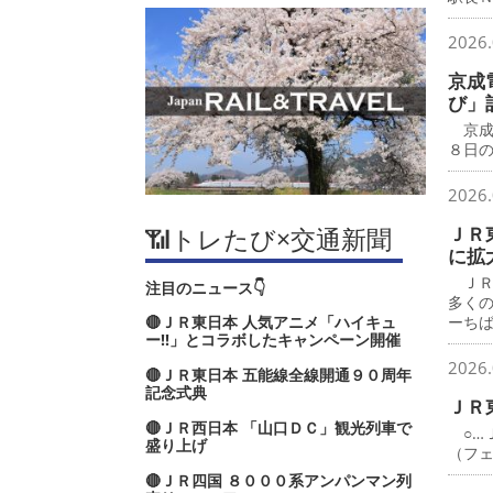
2026.
京成
び」
京成
８日
2026.
📶トレたび×交通新聞
ＪＲ
に拡
ＪＲ
注目のニュース👇
多く
🔴ＪＲ東日本 人気アニメ「ハイキュ
ーち
ー‼」とコラボしたキャンペーン開催
2026.
🔴ＪＲ東日本 五能線全線開通９０周年
記念式典
ＪＲ
🔴ＪＲ西日本 「山口ＤＣ」観光列車で
○…
盛り上げ
（フ
🔴ＪＲ四国 ８０００系アンパンマン列