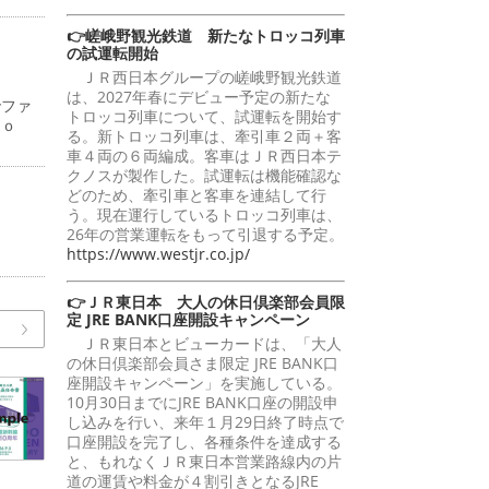
👉嵯峨野観光鉄道 新たなトロッコ列車
の試運転開始
ＪＲ西日本グループの嵯峨野観光鉄道
は、2027年春にデビュー予定の新たな
でファ
トロッコ列車について、試運転を開始す
ｋｙｏ
る。新トロッコ列車は、牽引車２両＋客
車４両の６両編成。客車はＪＲ西日本テ
クノスが製作した。試運転は機能確認な
どのため、牽引車と客車を連結して行
う。現在運行しているトロッコ列車は、
26年の営業運転をもって引退する予定。
https://www.westjr.co.jp/
👉ＪＲ東日本 大人の休日倶楽部会員限
定 JRE BANK口座開設キャンペーン
ＪＲ東日本とビューカードは、「大人
の休日倶楽部会員さま限定 JRE BANK口
座開設キャンペーン」を実施している。
10月30日までにJRE BANK口座の開設申
し込みを行い、来年１月29日終了時点で
口座開設を完了し、各種条件を達成する
と、もれなくＪＲ東日本営業路線内の片
道の運賃や料金が４割引きとなるJRE