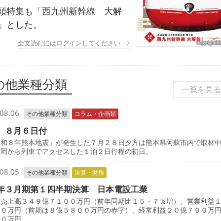
特集も「西九州新幹線 大解
」とした。
全文読むにはログインしてください
の他業種分類
一覧を見る
08.06
その他業種分類
コラム・企画類
 ８月６日付
和８年熊本地震」が発生した７月２８日夕方は熊本県阿蘇市内で取材
福岡から列車でアクセスした１泊２日行程の初日。
08.05
その他業種分類
決算・財務
年３月期第１四半期決算 日本電設工業
売上高３４９億７１００万円（前年同期比１５・７％増）、営業利益
００万円（前期は８億５８００万円の赤字）、経常利益２０億７００万
００万円