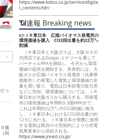
https://www.kotsu.co.jp/service/digita
l_contents/tdr/
📶速報 Breaking news
👉ＪＲ東日本 広畑バイオマス発電所の
環境価値を購入 CO2排出量を約22万㌧
削減
ＪＲ東日本と大阪ガスは、大阪ガスの
代理店であるDaigas エナジーを通じて
バーチャルPPAを締結し、今月から環境
価値の提供を開始する。具体的には、大
阪ガスが広畑バイオマス発電所（兵庫県
姫路市）の発電した電気と環境価値の全
量を買い取り、電気は日本卸電力取引所
中だっ
などに売却。環境価値については、ＪＲ
東日本が大阪ガスから購入する。同発電
所の環境価値は年間約5.3億kWh分で、
これは年間約22万㌧のCO2削減に相当
し、ＪＲ東日本におけるCO2排出量の約
12％に当たる。ＪＲ東日本が実際に使用
する電気は既存の小売契約により小売電
１０億
気事業者から供給される。
円（同
https://www.jreast.co.jp/