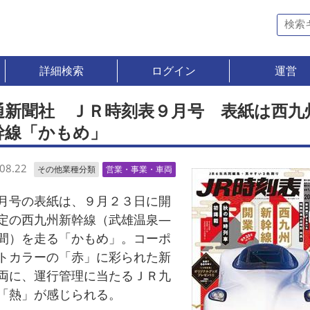
詳細検索
ログイン
運営
通新聞社 ＪＲ時刻表９月号 表紙は西九
幹線「かもめ」
08.22
その他業種分類
営業・事業・車両
号の表紙は、９月２３日に開
定の西九州新幹線（武雄温泉―
間）を走る「かもめ」。コーポ
トカラーの「赤」に彩られた新
両に、運行管理に当たるＪＲ九
「熱」が感じられる。