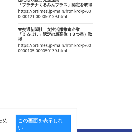
「プラチナくるみんプラス」認定を取得
https://prtimes.jp/main/html/rd/p/00
0000121.000050139.html
💖交通新聞社 女性活躍推進企業
「えるぼし」認定の最高位（３つ星）取
得
https://prtimes.jp/main/html/rd/p/00
0000105.000050139.html
ため
この画面を表示しな
い