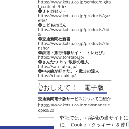
https://www.kotsu.co.jp/service/digita
l_contents/tdr/
🔵ＪＲガゼット
https://www.kotsu.co.jp/products/gaz
ette/
🔵こどものほん
https://www.kotsu.co.jp/products/kid
s/
🔵交通新聞社新書
https://www.kotsu.co.jp/products/shi
nsho/
🔵鉄道・旅行情報サイト「トレたび」
https://www.toretabi.jp/
🔵さんたつ ｂｙ 散歩の達人
https://san-tatsu.jp/
🔵中央線が好きだ。 × 散歩の達人
https://chuosuki.jp/
👆おしえて！ 電子版
交通新聞電子版サービスについてご紹介
https://www.kotsu.co.jp/newspaper_t
opics/2021/post_4048.html
弊社では、お客様の当サイトに
に、 Cookie（クッキー）を