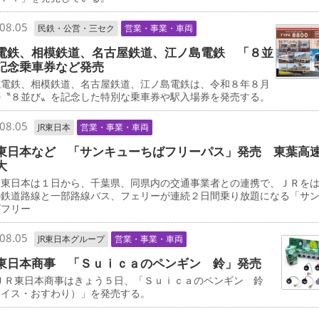
08.05
民鉄・公営・三セク
営業・事業・車両
電鉄、相模鉄道、名古屋鉄道、江ノ島電鉄 「８並
記念乗車券など発売
電鉄、相模鉄道、名古屋鉄道、江ノ島電鉄は、令和８年８月
の〝８並び〟を記念した特別な乗車券や駅入場券を発売する。
08.05
JR東日本
営業・事業・車両
東日本など 「サンキューちばフリーパス」発売 東葉高
大
東日本は１日から、千葉県、同県内の交通事業者との連携で、ＪＲを
の鉄道路線と一部路線バス、フェリーが連続２日間乗り放題になる「サ
ばフリー
08.05
JR東日本グループ
営業・事業・車両
東日本商事 「Ｓｕｉｃａのペンギン 鈴」発売
ＪＲ東日本商事はきょう５日、「Ｓｕｉｃａのペンギン 鈴
ェイス・おすわり）」を発売する。