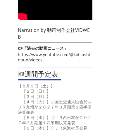
Narration by
動画制作会社VIDWE
B
👉「過去の動画ニュース」
https://www.youtube.com/@kotsushi
nbun/videos
🆕週間予定表
【８月１日（土）】
【２日（日）】
【３日（月）】
【４日（火）】◇国土交通大臣会見◇
ＪＲ九州が２０２７年３月期第１四半期
決算発表
【５日（水）】◇ＪＲ西日本が２０２
７年３月期第１四半期決算発表
【６日（木）】◇ＪＲ東海社長会見