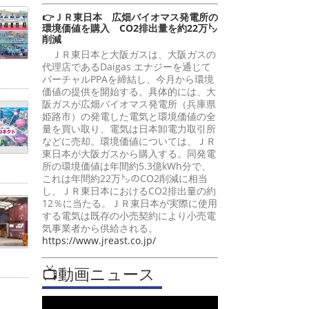
👉ＪＲ東日本 広畑バイオマス発電所の
環境価値を購入 CO2排出量を約22万㌧
削減
ＪＲ東日本と大阪ガスは、大阪ガスの
代理店であるDaigas エナジーを通じて
バーチャルPPAを締結し、今月から環境
価値の提供を開始する。具体的には、大
阪ガスが広畑バイオマス発電所（兵庫県
姫路市）の発電した電気と環境価値の全
量を買い取り、電気は日本卸電力取引所
などに売却。環境価値については、ＪＲ
東日本が大阪ガスから購入する。同発電
所の環境価値は年間約5.3億kWh分で、
これは年間約22万㌧のCO2削減に相当
し、ＪＲ東日本におけるCO2排出量の約
12％に当たる。ＪＲ東日本が実際に使用
する電気は既存の小売契約により小売電
気事業者から供給される。
https://www.jreast.co.jp/
📺動画ニュース