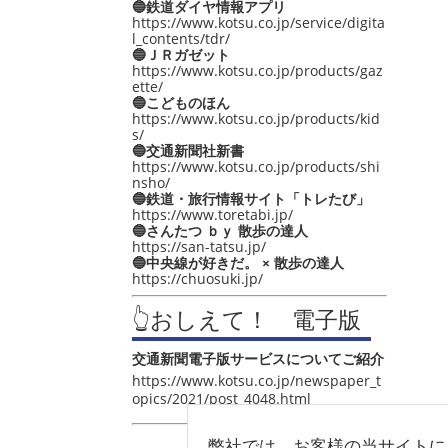
🔵鉄道ダイヤ情報アプリ
https://www.kotsu.co.jp/service/digita
l_contents/tdr/
🔵ＪＲガゼット
https://www.kotsu.co.jp/products/gaz
ette/
🔵こどものほん
https://www.kotsu.co.jp/products/kid
s/
🔵交通新聞社新書
https://www.kotsu.co.jp/products/shi
nsho/
🔵鉄道・旅行情報サイト「トレたび」
https://www.toretabi.jp/
🔵さんたつ ｂｙ 散歩の達人
https://san-tatsu.jp/
🔵中央線が好きだ。 × 散歩の達人
https://chuosuki.jp/
👆おしえて！ 電子版
交通新聞電子版サービスについてご紹介
https://www.kotsu.co.jp/newspaper_t
opics/2021/post_4048.html
弊社では、お客様の当サイトに