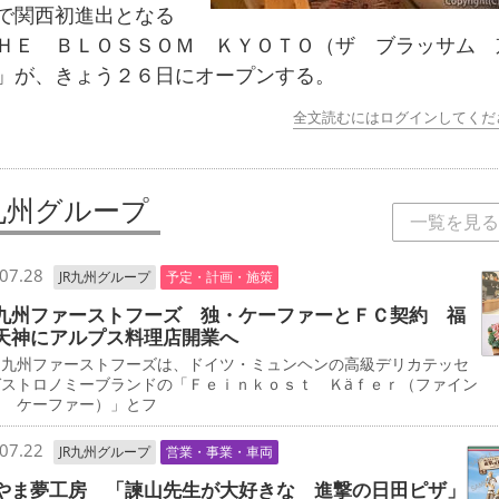
で関西初進出となる
ＨＥ ＢＬＯＳＳＯＭ ＫＹＯＴＯ（ザ ブラッサム 
」が、きょう２６日にオープンする。
全文読むにはログインしてくだ
R九州グループ
一覧を見る
07.28
JR九州グループ
予定・計画・施策
九州ファーストフーズ 独・ケーファーとＦＣ契約 福
天神にアルプス料理店開業へ
九州ファーストフーズは、ドイツ・ミュンヘンの高級デリカテッセ
ガストロノミーブランドの「Ｆｅｉｎｋｏｓｔ Ｋäｆｅｒ（ファイン
ト ケーファー）」とフ
07.22
JR九州グループ
営業・事業・車両
やま夢工房 「諫山先生が大好きな 進撃の日田ピザ」