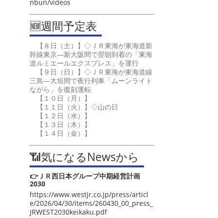
nbun/videos
🆕週間予定表
【８日（土）】◇ＪＲ東海が東海道新
幹線東京―新大阪間で翌朝到着の「東海
道ルミエールエクスプレス」を運行
【９日（日）】◇ＪＲ東海が東海道線
三島―大垣間で夜行列車「ムーンライト
ながら」を復刻運転
【１０日（月）】
【１１日（火）】◇山の日
【１２日（水）】
【１３日（木）】
【１４日（金）】
📶気になるNewsから
👉ＪＲ西日本グループ中期経営計画
2030
https://www.westjr.co.jp/press/articl
e/2026/04/30/items/260430_00_press_
JRWEST2030keikaku.pdf