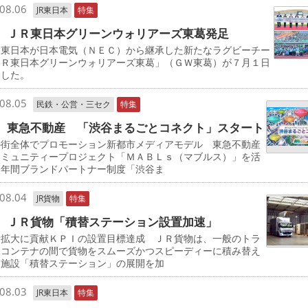
08.06
JR東日本
特集
 ＪＲ東日本グリーンウォリアーズ東葛発足
東日本が日本電気（ＮＥＣ）から継承した新たなラグビーチー
ＪＲ東日本グリーンウォリアーズ東葛」（ＧＷ東葛）が７月１日
動した。
08.05
民鉄・公営・三セク
特集
 東急不動産 「渋谷まるごとコネクト」スタート
の街全体でプロモーション新都市メディアモデル 東急不動産
コミュニティープロジェクト「ＭＡＢＬｓ（マブルス）」を活
た年間ブランドパートナー制度「渋谷ま
08.04
JR貨物
特集
 ＪＲ貨物「積替ステーション設置加速」
量拡大に貢献ＫＰＩの設置目標達成 ＪＲ貨物は、一般のトラ
とコンテナの間で貨物をスムーズかつスピーディーに積み替え
る施設「積替ステーション」の展開を加
08.03
JR東日本
特集