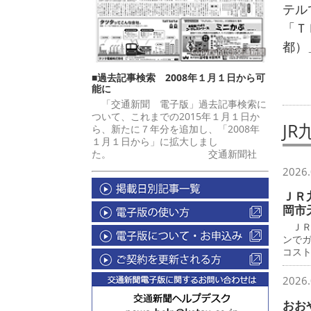
テル
「Ｔ
都）
■過去記事検索 2008年１月１日から可
能に
「交通新聞 電子版」過去記事検索に
ついて、これまでの2015年１月１日か
J
ら、新たに７年分を追加し、「2008年
１月１日から」に拡大しまし
た。 交通新聞社
2026.
ＪＲ
岡市
ＪＲ
ンで
コス
2026.
おお