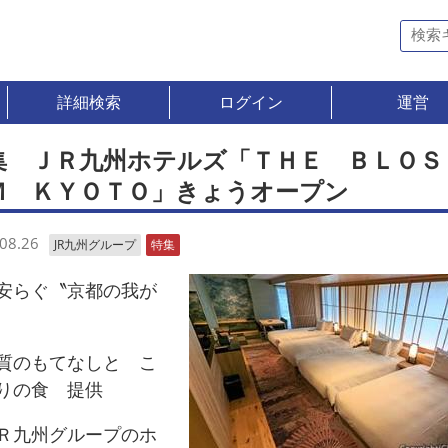
詳細検索
ログイン
運営
集 ＪＲ九州ホテルズ「ＴＨＥ ＢＬＯＳ
Ｍ ＫＹＯＴＯ」きょうオープン
08.26
JR九州グループ
特集
らぐ〝京都の我が
のもてなしと こ
りの食 提供
九州グループのホ