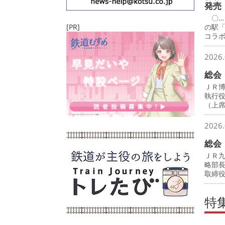
発売
〇…
[PR]
の駅
コラ
2026.
総会
ＪＲ
執行
（上
2026.
総会
ＪＲ
略部
取締
特