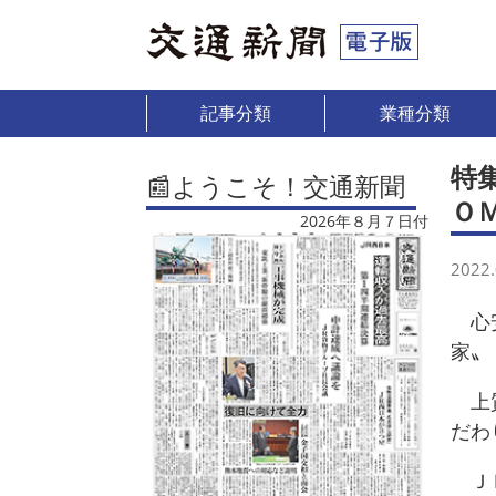
記事分類
業種分類
特
📰ようこそ！交通新聞
Ｏ
2026年８月７日付
2022.
心安
家〟
上質
だわ
ＪＲ