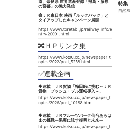
道、奈良県 世界遺産登録「飛鳥・藤原
特集
の宮都」の魅力発信
自然
🔴ＪＲ東日本 映画「ルックバック」と
タイアップしたキャンペーン展開
https://www.toretabi.jp/railway_info/e
ntry-26091.html
🔀ＨＰリンク集
https://www.kotsu.co.jp/newspaper_t
opics/2022/post_5238.html
✅連載企画
🔶連載 ＪＲ貨物「梅田峠に挑む～ＪＲ
貨物 プッシュ・プル運転導入～」
https://www.kotsu.co.jp/newspaper_t
opics/2026/post_10188.html
🔶連載 ＪＲフルーツパーク仙台あらは
まの挑戦―果実に託す復興と未来―
https://www.kotsu.co.jp/newspaper_t