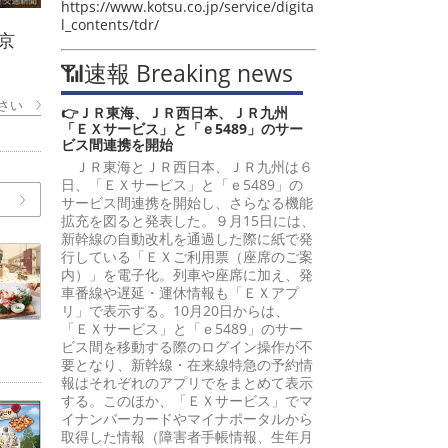
https://www.kotsu.co.jp/service/digita
l_contents/tdr/
京
📶速報 Breaking news
さい
👉ＪＲ東海、ＪＲ西日本、ＪＲ九州
「ＥＸサービス」と「ｅ5489」のサー
ビス間連携を開始
ＪＲ東海とＪＲ西日本、ＪＲ九州は６
日、「ＥＸサービス」と「ｅ5489」の
サービス間連携を開始し、さらなる機能
拡充を図ると発表した。９月15日には、
新幹線の自動改札を通過した際に紙で発
行している「ＥＸご利用票（座席のご案
内）」を電子化。列車や座席に加え、発
車番線や遅延・運休情報も「ＥＸアプ
リ」で表示する。10月20日からは、
「ＥＸサービス」と「ｅ5489」のサー
ビス間を移動する際のログイン操作が不
要となり、新幹線・在来線特急の予約情
報はそれぞれのアプリでをまとめて表示
する。このほか、「ＥＸサービス」でマ
イナンバーカードやマイナポータルから
取得した情報（障害者手帳情報、生年月