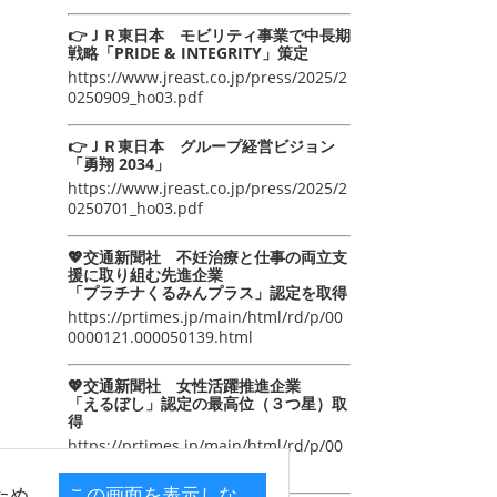
👉ＪＲ東日本 モビリティ事業で中長期
戦略「PRIDE & INTEGRITY」策定
https://www.jreast.co.jp/press/2025/2
0250909_ho03.pdf
👉ＪＲ東日本 グループ経営ビジョン
「勇翔 2034」
https://www.jreast.co.jp/press/2025/2
0250701_ho03.pdf
💖交通新聞社 不妊治療と仕事の両立支
援に取り組む先進企業
「プラチナくるみんプラス」認定を取得
https://prtimes.jp/main/html/rd/p/00
0000121.000050139.html
💖交通新聞社 女性活躍推進企業
「えるぼし」認定の最高位（３つ星）取
得
https://prtimes.jp/main/html/rd/p/00
0000105.000050139.html
ため
この画面を表示しな