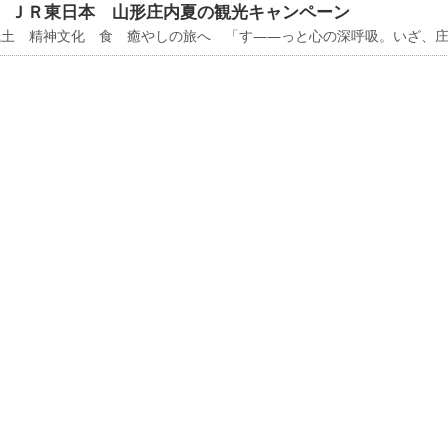
 ＪＲ東日本 山形庄内夏の観光キャンペーン
風土 精神文化 食 癒やしの旅へ 「す――っと心の深呼吸。いざ、