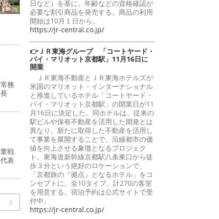
日など）を基に、年齢などの資格確認が
必要な割引商品を発売する。商品の利用
開始は10月１日から。
https://jr-central.co.jp/
👉ＪＲ東海グループ 「コートヤード・
バイ・マリオット京都駅」11月16日に
開業
ＪＲ東海不動産とＪＲ東海ホテルズが
・常務
米国のマリオット・インターナショナル
部長
と推進しているホテル「コートヤード・
バイ・マリオット京都駅」の開業日が11
月16日に決定した。同ホテルは、従来の
駅ビルや保有不動産を活用した開発とは
異なり、新たに取得した不動産を活用し
て事業を展開することで、沿線都市の価
値を向上させる象徴となるプロジェク
営業戦
ト。東海道新幹線京都駅八条東口から徒
州代表
歩３分という絶好のロケーションで、
「京都旅の『拠点』となるホテル」をコ
ンセプトに、全10タイプ、計270の客室
を用意する。宿泊予約は公式サイトで受
付中。
https://jr-central.co.jp/