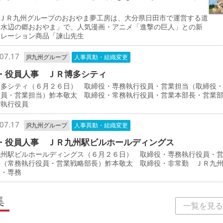
ＪＲ九州グループのおおやま夢工房は、大分県日田市で運営する道
「水辺の郷おおやま」で、人気漫画・アニメ「進撃の巨人」との新
ボレーション商品「諫山先生
07.17
JR九州グループ
人事異動・組織変更
・役員人事 ＪＲ博多シティ
博多シティ（６月２６日） 取締役・専務執行役員・営業担当（取締役
役員・営業担当）鮓本敬太 取締役・常務執行役員・営業本部長・営業
席執行役員
07.17
JR九州グループ
人事異動・組織変更
・役員人事 ＪＲ九州駅ビルホールディングス
九州駅ビルホールディングス（６月２６日） 取締役・専務執行役員・
長（常務執行役員・営業戦略部長）鮓本敬太 取締役・非常勤 ＪＲ九
役・専務
集
一覧を見る