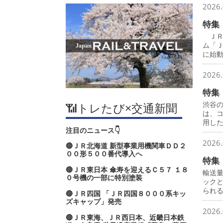
2026.
特集
ＪＲ
ム「
に始
2026.
特集
渋谷
📶トレたび×交通新聞
は、
用し
注目のニュース👇
2026.
🔴ＪＲ北海道 新型事業用機関車ＤＤ２
００形５００番代導入へ
特集
🔴ＪＲ東日本 傘寿を迎えるＣ５７ １８
輸送
０号機の一部に特別塗装
ック
られ
🔴ＪＲ四国 「ＪＲ四国８０００系キッ
ズキャップ」発売
2026.
🔴ＪＲ東海、ＪＲ西日本、近畿日本鉄