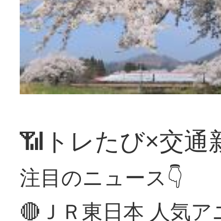
📶トレたび×交通
注目のニュース👇
🔴ＪＲ東日本 人気