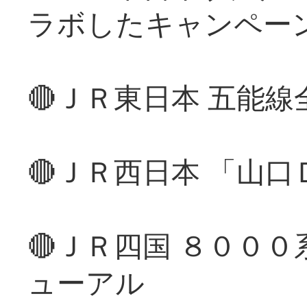
ラボしたキャンペー
🔴ＪＲ東日本 五能
🔴ＪＲ西日本 「山
🔴ＪＲ四国 ８００
ューアル