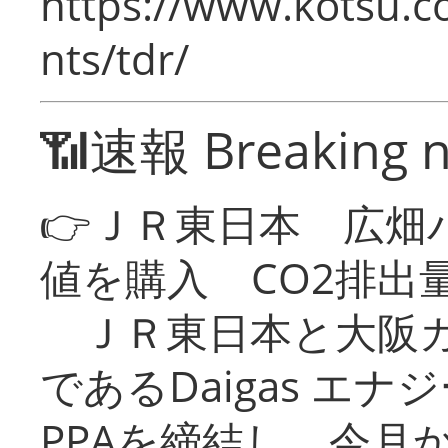
https://www.kotsu.co
nts/tdr/
📶速報 Breaking 
👉ＪＲ東日本 広畑
値を購入 CO2排出
ＪＲ東日本と大阪ガ
であるDaigas エ
PPAを締結し、今月