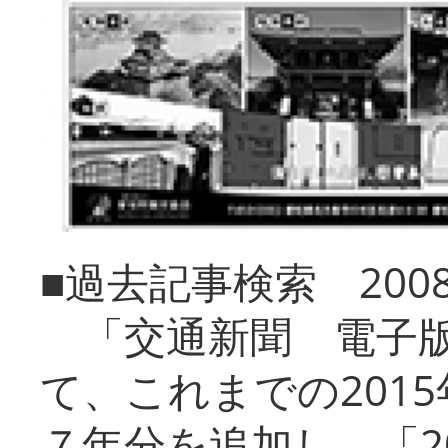
■過去記事検索 20
「交通新聞 電子版
て、これまでの201
７年分を追加し、「2