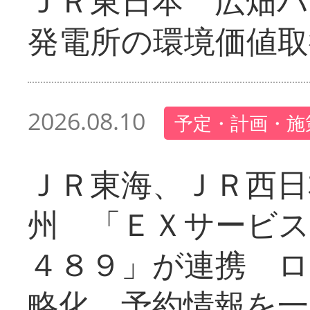
ＪＲ東日本 広畑
発電所の環境価値取
2026.08.10
予定・計画・施
ＪＲ東海、ＪＲ西日
州 「ＥＸサービス
４８９」が連携 
略化、予約情報を一