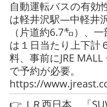
自動運転バスの有効
は軽井沢駅―中軽井
（片道約6.7㌔）、
は１日当たり上下計
料、事前にJRE MA
で予約が必要。
https://www.jreast.co
👉ＪＲ西日本 「SU