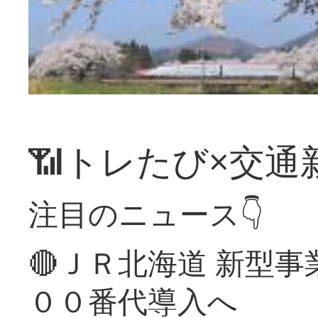
📶トレたび×交通
注目のニュース👇
🔴ＪＲ北海道 新型
００番代導入へ