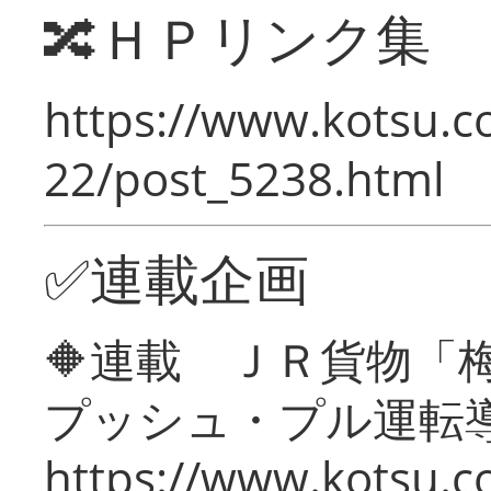
🔀ＨＰリンク集
https://www.kotsu.c
22/post_5238.html
✅連載企画
🔶連載 ＪＲ貨物
プッシュ・プル運転
https://www.kotsu.c