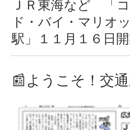
ＪＲ東海など 「
ド・バイ・マリオ
駅」１１月１６日開
📰ようこそ！交