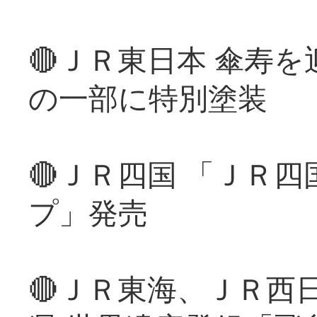
🔴ＪＲ東日本 傘寿
の一部に特別塗装
🔴ＪＲ四国 「ＪＲ
プ」発売
🔴ＪＲ東海、ＪＲ西