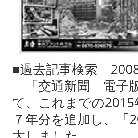
■過去記事検索 20
「交通新聞 電子版
て、これまでの201
７年分を追加し、「2
大しました