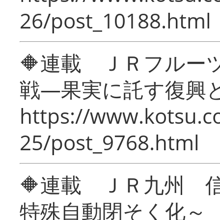
26/post_10188.html
🔶連載 ＪＲフルー
戦―果実に託す復興
https://www.kotsu.c
25/post_9768.html
🔶連載 ＪＲ九州 
特殊自動閉そく化～