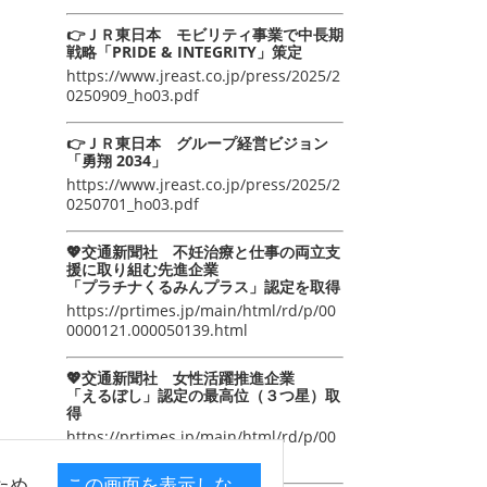
👉ＪＲ東日本 モビリティ事業で中長期
戦略「PRIDE & INTEGRITY」策定
https://www.jreast.co.jp/press/2025/2
0250909_ho03.pdf
👉ＪＲ東日本 グループ経営ビジョン
「勇翔 2034」
https://www.jreast.co.jp/press/2025/2
0250701_ho03.pdf
💖交通新聞社 不妊治療と仕事の両立支
援に取り組む先進企業
「プラチナくるみんプラス」認定を取得
https://prtimes.jp/main/html/rd/p/00
0000121.000050139.html
💖交通新聞社 女性活躍推進企業
「えるぼし」認定の最高位（３つ星）取
得
https://prtimes.jp/main/html/rd/p/00
0000105.000050139.html
ため
この画面を表示しな