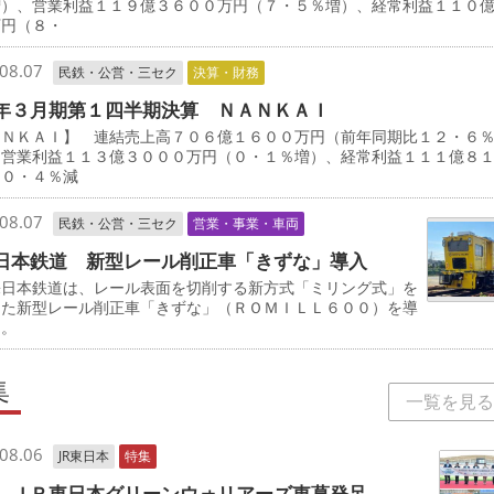
増）、営業利益１１９億３６００万円（７・５％増）、経常利益１１０
万円（８・
08.07
民鉄・公営・三セク
決算・財務
年３月期第１四半期決算 ＮＡＮＫＡＩ
ＡＮＫＡＩ】 連結売上高７０６億１６００万円（前年同期比１２・６
、営業利益１１３億３０００万円（０・１％増）、経常利益１１１億８
（０・４％減
08.07
民鉄・公営・三セク
営業・事業・車両
日本鉄道 新型レール削正車「きずな」導入
日本鉄道は、レール表面を切削する新方式「ミリング式」を
した新型レール削正車「きずな」（ＲＯＭＩＬＬ６００）を導
る。
集
一覧を見る
08.06
JR東日本
特集
 ＪＲ東日本グリーンウォリアーズ東葛発足