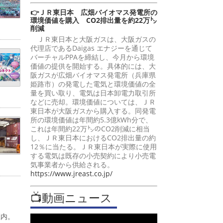
👉ＪＲ東日本 広畑バイオマス発電所の
環境価値を購入 CO2排出量を約22万㌧
削減
ＪＲ東日本と大阪ガスは、大阪ガスの
代理店であるDaigas エナジーを通じて
バーチャルPPAを締結し、今月から環境
価値の提供を開始する。具体的には、大
阪ガスが広畑バイオマス発電所（兵庫県
姫路市）の発電した電気と環境価値の全
量を買い取り、電気は日本卸電力取引所
などに売却。環境価値については、ＪＲ
東日本が大阪ガスから購入する。同発電
所の環境価値は年間約5.3億kWh分で、
これは年間約22万㌧のCO2削減に相当
し、ＪＲ東日本におけるCO2排出量の約
12％に当たる。ＪＲ東日本が実際に使用
する電気は既存の小売契約により小売電
気事業者から供給される。
https://www.jreast.co.jp/
📺動画ニュース
庄内。