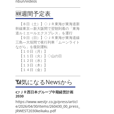
nbun/videos
🆕週間予定表
【８日（土）】◇ＪＲ東海が東海道新
幹線東京―新大阪間で翌朝到着の「東海
道ルミエールエクスプレス」を運行
【９日（日）】◇ＪＲ東海が東海道線
三島―大垣間で夜行列車「ムーンライト
ながら」を復刻運転
【１０日（月）】
【１１日（火）】◇山の日
【１２日（水）】
【１３日（木）】
【１４日（金）】
📶気になるNewsから
👉ＪＲ西日本グループ中期経営計画
2030
https://www.westjr.co.jp/press/articl
e/2026/04/30/items/260430_00_press_
JRWEST2030keikaku.pdf