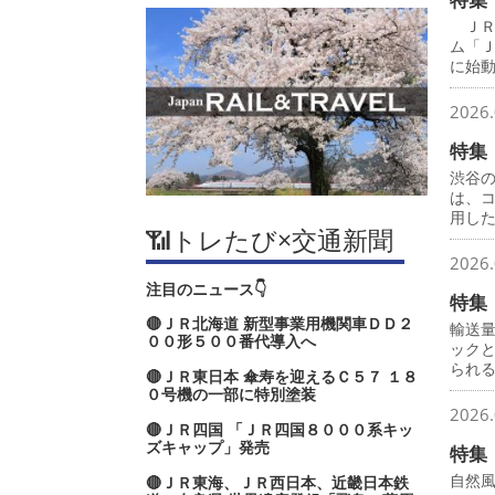
ＪＲ
ム「
に始
2026.
特集
渋谷
は、
用し
📶トレたび×交通新聞
2026.
注目のニュース👇
特集
🔴ＪＲ北海道 新型事業用機関車ＤＤ２
輸送
００形５００番代導入へ
ック
られ
🔴ＪＲ東日本 傘寿を迎えるＣ５７ １８
０号機の一部に特別塗装
2026.
🔴ＪＲ四国 「ＪＲ四国８０００系キッ
ズキャップ」発売
特集
自然
🔴ＪＲ東海、ＪＲ西日本、近畿日本鉄