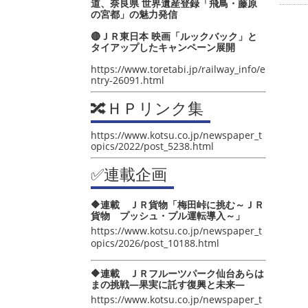
道、奈良県 世界遺産登録「飛鳥・藤原
の宮都」の魅力発信
🔴ＪＲ東日本 映画「ルックバック」と
タイアップしたキャンペーン展開
https://www.toretabi.jp/railway_info/e
ntry-26091.html
🔀ＨＰリンク集
https://www.kotsu.co.jp/newspaper_t
opics/2022/post_5238.html
✅連載企画
🔶連載 ＪＲ貨物「梅田峠に挑む～ＪＲ
貨物 プッシュ・プル運転導入～」
https://www.kotsu.co.jp/newspaper_t
opics/2026/post_10188.html
🔶連載 ＪＲフルーツパーク仙台あらは
まの挑戦―果実に託す復興と未来―
https://www.kotsu.co.jp/newspaper_t