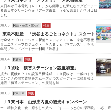
東日本が日本電気（ＮＥＣ）から継承した新たなラグビーチー
ＪＲ東日本グリーンウォリアーズ東葛」（ＧＷ東葛）が７月１日
動した。
08.05
民鉄・公営・三セク
特集
 東急不動産 「渋谷まるごとコネクト」スタート
の街全体でプロモーション新都市メディアモデル 東急不動産
コミュニティープロジェクト「ＭＡＢＬｓ（マブルス）」を活
た年間ブランドパートナー制度「渋谷ま
08.04
JR貨物
特集
 ＪＲ貨物「積替ステーション設置加速」
量拡大に貢献ＫＰＩの設置目標達成 ＪＲ貨物は、一般のトラ
とコンテナの間で貨物をスムーズかつスピーディーに積み替え
る施設「積替ステーション」の展開を加
08.03
JR東日本
特集
 ＪＲ東日本 山形庄内夏の観光キャンペーン
風土 精神文化 食 癒やしの旅へ 「す――っと心の深呼吸。いざ、