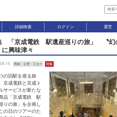
詳細検索
ログイン
運営
集 「京成電鉄 駅遺産巡りの旅」 〝幻
〟に興味津々
09.15
民鉄・公営・三セク
特集
の旧駅を巡る旅
。京成電鉄と京成ト
ルサービスが新たな
商品「京成電鉄 駅
巡りの旅」を企画し
この日のツアーのた