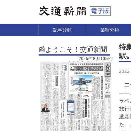
記事分類
業種分類
特
📰ようこそ！交通新聞
駅
2026年８月10日付
2022.
二つ
――
ラベ
旅行
遺産
た。