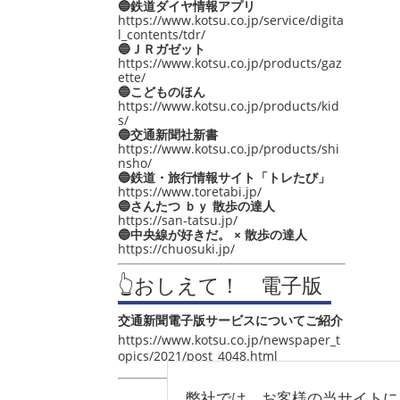
🔵鉄道ダイヤ情報アプリ
https://www.kotsu.co.jp/service/digita
l_contents/tdr/
🔵ＪＲガゼット
https://www.kotsu.co.jp/products/gaz
ette/
🔵こどものほん
https://www.kotsu.co.jp/products/kid
s/
🔵交通新聞社新書
https://www.kotsu.co.jp/products/shi
nsho/
🔵鉄道・旅行情報サイト「トレたび」
https://www.toretabi.jp/
🔵さんたつ ｂｙ 散歩の達人
https://san-tatsu.jp/
🔵中央線が好きだ。 × 散歩の達人
https://chuosuki.jp/
👆おしえて！ 電子版
交通新聞電子版サービスについてご紹介
https://www.kotsu.co.jp/newspaper_t
opics/2021/post_4048.html
弊社では、お客様の当サイトに