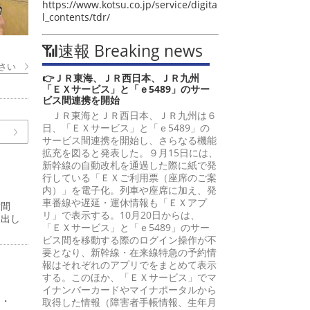
https://www.kotsu.co.jp/service/digita
l_contents/tdr/
📶速報 Breaking news
さい
👉ＪＲ東海、ＪＲ西日本、ＪＲ九州
「ＥＸサービス」と「ｅ5489」のサー
ビス間連携を開始
ＪＲ東海とＪＲ西日本、ＪＲ九州は６
日、「ＥＸサービス」と「ｅ5489」の
サービス間連携を開始し、さらなる機能
拡充を図ると発表した。９月15日には、
新幹線の自動改札を通過した際に紙で発
行している「ＥＸご利用票（座席のご案
内）」を電子化。列車や座席に加え、発
車番線や遅延・運休情報も「ＥＸアプ
嵩間
リ」で表示する。10月20日からは、
提出し
「ＥＸサービス」と「ｅ5489」のサー
ビス間を移動する際のログイン操作が不
要となり、新幹線・在来線特急の予約情
報はそれぞれのアプリでをまとめて表示
する。このほか、「ＥＸサービス」でマ
イナンバーカードやマイナポータルから
４・
取得した情報（障害者手帳情報、生年月