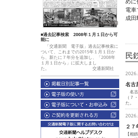
めに
電車
成田
■過去記事検索 2008年１月１日から可
能に
「交通新聞 電子版」過去記事検索に
ついて、これまでの2015年１月１日か
民
ら、新たに７年分を追加し、「2008年
１月１日から」に拡大しまし
た。 交通新聞社
2026.
名古
名古
（７
た。
2026.
２７
【相