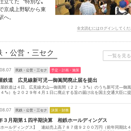
仕立てた〝特別な〟
で京成上野駅から東
駅へ。
全文読むにはログインしてくだ
鉄・公営・三セク
一覧を見る
08.07
民鉄・公営・三セク
予定・計画・施策
屋鉄道 広見線新可児―御嵩間廃止届を提出
屋鉄道は４日、広見線犬山―御嵩間（２２・３㌔）のうち新可児―御
・４㌔）を２０２９年４月１日に廃止する旨の届け出を国土交通大臣に
08.07
民鉄・公営・三セク
決算・財務
年３月期第１四半期決算 相鉄ホールディングス
鉄ホールディングス】 連結売上高７８７億９２００万円（前年同期比