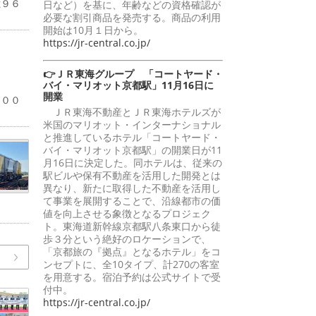
億９６
日など）を基に、年齢などの資格確認が
必要な割引商品を発売する。商品の利用
開始は10月１日から。
https://jr-central.co.jp/
👉ＪＲ東海グループ 「コートヤード・
バイ・マリオット京都駅」11月16日に
％
開業
１００
ＪＲ東海不動産とＪＲ東海ホテルズが
米国のマリオット・インターナショナル
と推進しているホテル「コートヤード・
バイ・マリオット京都駅」の開業日が11
月16日に決定した。同ホテルは、従来の
駅ビルや保有不動産を活用した開発とは
異なり、新たに取得した不動産を活用し
て事業を展開することで、沿線都市の価
値を向上させる象徴となるプロジェク
ト。東海道新幹線京都駅八条東口から徒
歩３分という絶好のロケーションで、
「京都旅の『拠点』となるホテル」をコ
ンセプトに、全10タイプ、計270の客室
を用意する。宿泊予約は公式サイトで受
付中。
https://jr-central.co.jp/