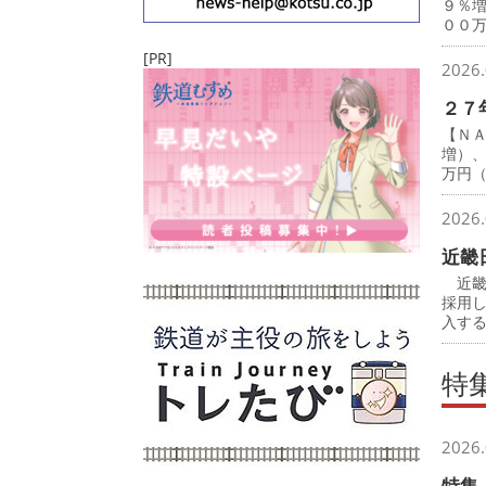
９％
００
[PR]
2026.
２７
【Ｎ
増）
万円
2026.
近畿
近畿
採用
入す
特
2026.
特集