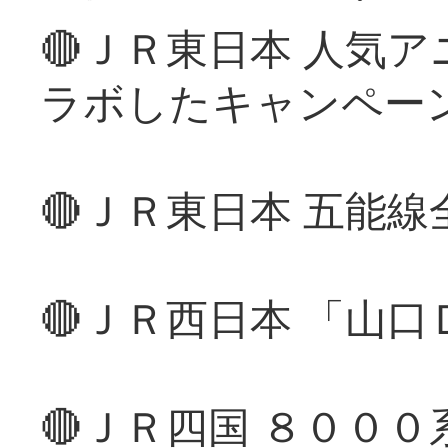
🔴ＪＲ東日本 人気
ラボしたキャンペー
🔴ＪＲ東日本 五能
🔴ＪＲ西日本 「山
🔴ＪＲ四国 ８００