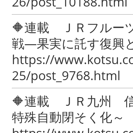
26/post_10188.html
🔶連載 ＪＲフルー
戦―果実に託す復興
https://www.kotsu.c
25/post_9768.html
🔶連載 ＪＲ九州 
特殊自動閉そく化～
https://www.kotsu.c