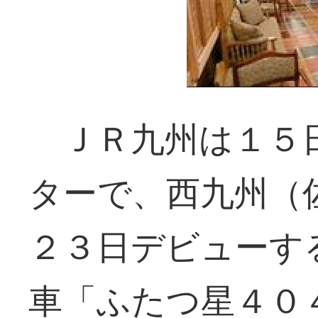
ＪＲ九州は１５日
ターで、西九州（
２３日デビューす
車「ふたつ星４０