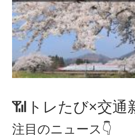
📶トレたび×交通
注目のニュース👇