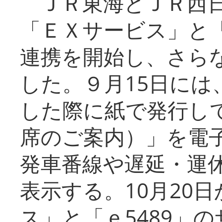
ＪＲ東海とＪＲ西日
「ＥＸサービス」と「
連携を開始し、さら
した。９月15日には
した際に紙で発行し
席のご案内）」を電
発車番線や遅延・運
表示する。10月20
ス」と「ｅ5489」