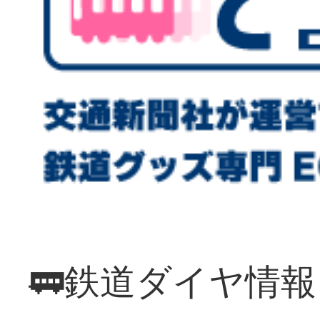
🚃鉄道ダイヤ情