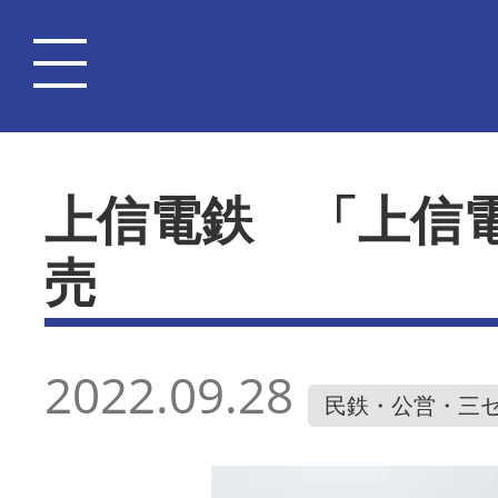
上信電鉄 「上信
売
2022.09.28
民鉄・公営・三