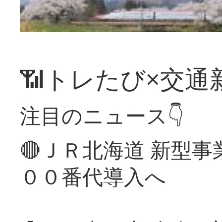
📶トレたび×交通
注目のニュース👇
🔴ＪＲ北海道 新型
００番代導入へ