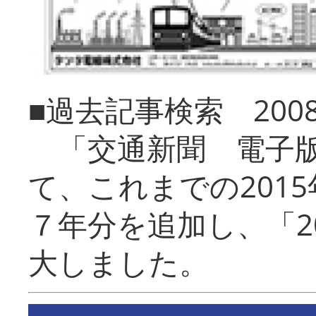
■過去記事検索 20
「交通新聞 電子版
て、これまでの201
７年分を追加し、「2
大しました