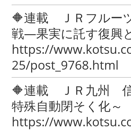
🔶連載 ＪＲフルー
戦―果実に託す復興
https://www.kotsu.c
25/post_9768.html
🔶連載 ＪＲ九州 
特殊自動閉そく化～
https://www.kotsu.c