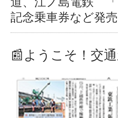
道、江ノ島電鉄 「
記念乗車券など発売
📰ようこそ！交