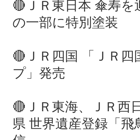
🔴ＪＲ東日本 傘寿
の一部に特別塗装
🔴ＪＲ四国 「ＪＲ
プ」発売
🔴ＪＲ東海、ＪＲ西
県 世界遺産登録「飛
信