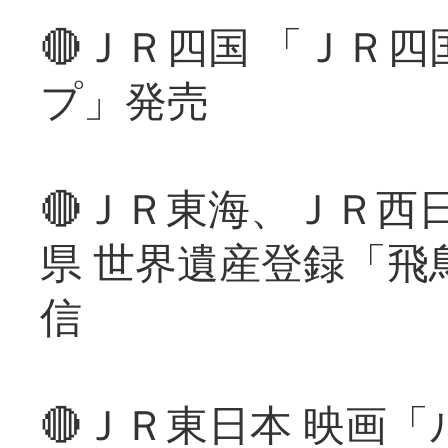
🔴ＪＲ四国 「ＪＲ
プ」発売
🔴ＪＲ東海、ＪＲ西
県 世界遺産登録「飛
信
🔴ＪＲ東日本 映画