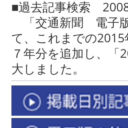
■過去記事検索 20
「交通新聞 電子版
て、これまでの201
７年分を追加し、「2
大しました