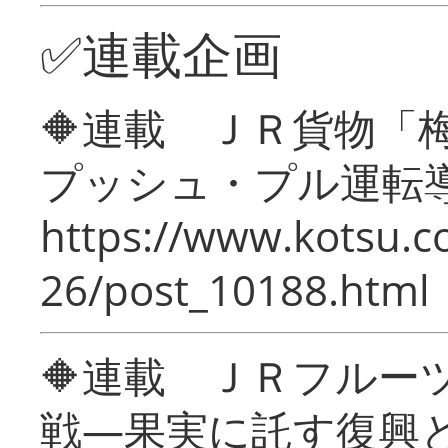
✅連載企画
🔶連載 ＪＲ貨物
プッシュ・プル運転
https://www.kotsu.c
26/post_10188.html
🔶連載 ＪＲフルー
戦―果実に託す復興