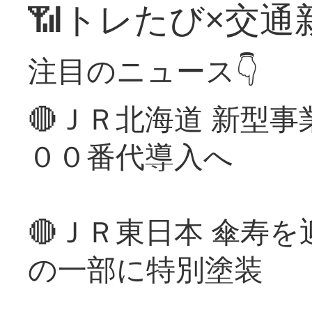
📶トレたび×交通
注目のニュース👇
🔴ＪＲ北海道 新型
００番代導入へ
🔴ＪＲ東日本 傘寿
の一部に特別塗装