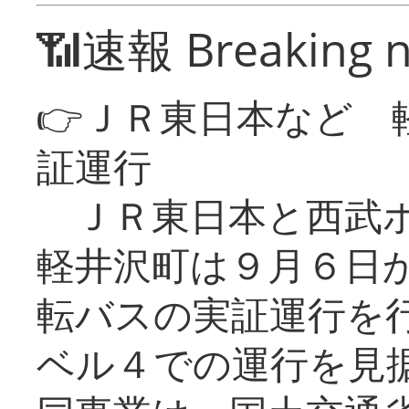
📶速報 Breaking 
👉ＪＲ東日本など 
証運行
ＪＲ東日本と西武ホ
軽井沢町は９月６日か
転バスの実証運行を
ベル４での運行を見