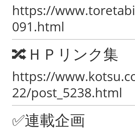
https://www.toretabi
091.html
🔀ＨＰリンク集
https://www.kotsu.c
22/post_5238.html
✅連載企画