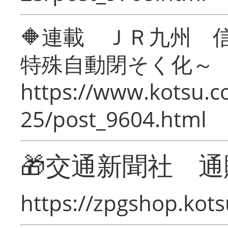
🔶連載 ＪＲ九州 
特殊自動閉そく化～
https://www.kotsu.c
25/post_9604.html
🎁交通新聞社 通
https://zpgshop.kots