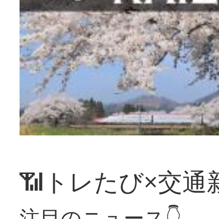
📶トレたび×交通
注目のニュース👇