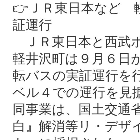
👉ＪＲ東日本など 
証運行
ＪＲ東日本と西武ホ
軽井沢町は９月６日か
転バスの実証運行を
ベル４での運行を見
同事業は、国土交通
白』解消等リ・デザ