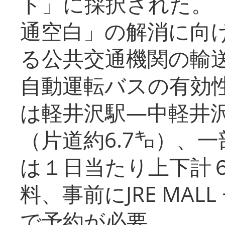
ト」に採択された。
通空白」の解消に向
る公共交通機関の輸
自動運転バスの有効
は軽井沢駅―中軽井
（片道約6.7㌔）、
は１日当たり上下計
料、事前にJRE MA
で予約が必要。