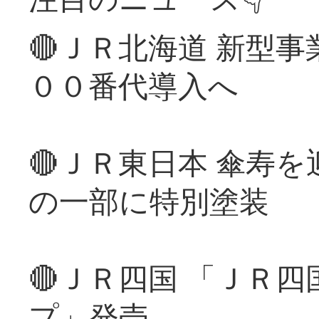
🔴ＪＲ北海道 新型
００番代導入へ
🔴ＪＲ東日本 傘寿
の一部に特別塗装
🔴ＪＲ四国 「ＪＲ
プ」発売