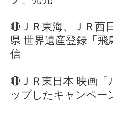
🔴ＪＲ東海、ＪＲ西
県 世界遺産登録「飛
信
🔴ＪＲ東日本 映画
ップしたキャンペー