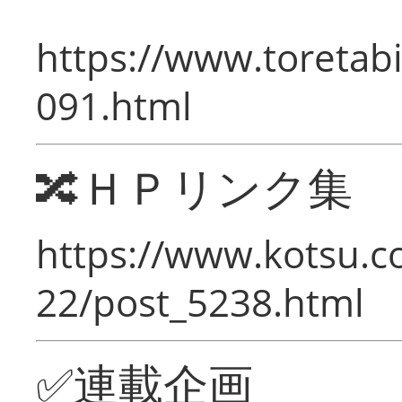
https://www.toretabi
091.html
🔀ＨＰリンク集
https://www.kotsu.c
22/post_5238.html
✅連載企画