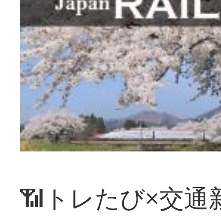
📶トレたび×交通