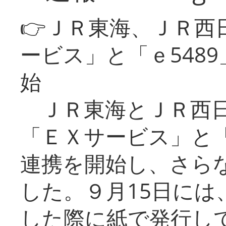
👉ＪＲ東海、ＪＲ西
ービス」と「ｅ548
始
ＪＲ東海とＪＲ西日
「ＥＸサービス」と「
連携を開始し、さら
した。９月15日には
した際に紙で発行し