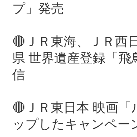
プ」発売
🔴ＪＲ東海、ＪＲ西
県 世界遺産登録「飛
信
🔴ＪＲ東日本 映画
ップしたキャンペー