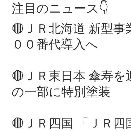
注目のニュース👇
🔴ＪＲ北海道 新型
００番代導入へ
🔴ＪＲ東日本 傘寿
の一部に特別塗装
🔴ＪＲ四国 「ＪＲ