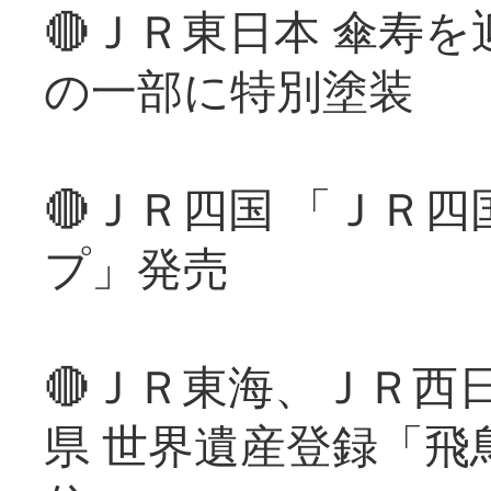
🔴ＪＲ東日本 傘寿
の一部に特別塗装
🔴ＪＲ四国 「ＪＲ
プ」発売
🔴ＪＲ東海、ＪＲ西
県 世界遺産登録「飛