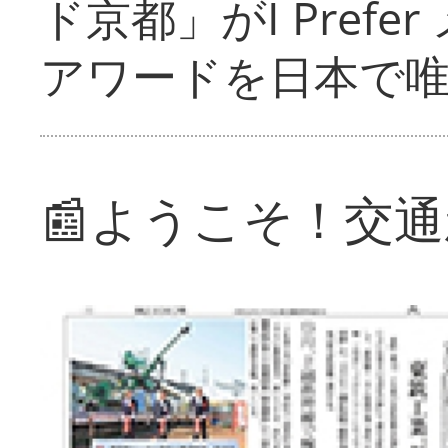
ド京都」がI Pref
アワードを日本で
📰ようこそ！交