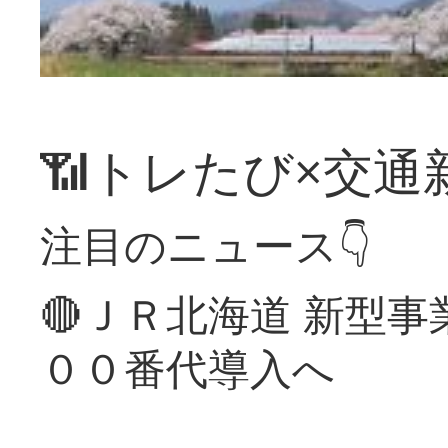
📶トレたび×交通
注目のニュース👇
🔴ＪＲ北海道 新型
００番代導入へ