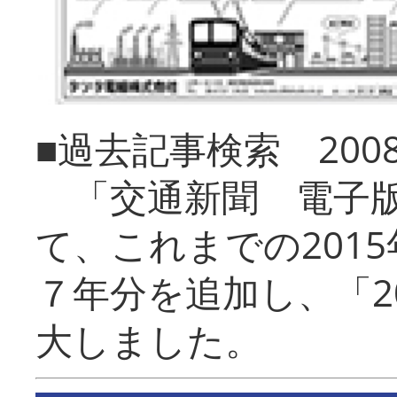
■過去記事検索 20
「交通新聞 電子版
て、これまでの201
７年分を追加し、「2
大しました