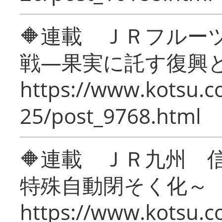
🔶連載 ＪＲフルー
戦―果実に託す復興
https://www.kotsu.c
25/post_9768.html
🔶連載 ＪＲ九州 
特殊自動閉そく化～
https://www.kotsu.c