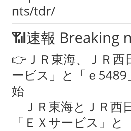
nts/tdr/
📶速報 Breaking 
👉ＪＲ東海、ＪＲ西
ービス」と「ｅ548
始
ＪＲ東海とＪＲ西日
「ＥＸサービス」と「