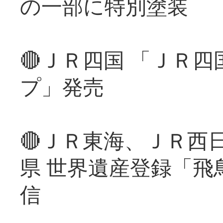
の一部に特別塗装
🔴ＪＲ四国 「ＪＲ
プ」発売
🔴ＪＲ東海、ＪＲ西
県 世界遺産登録「飛
信