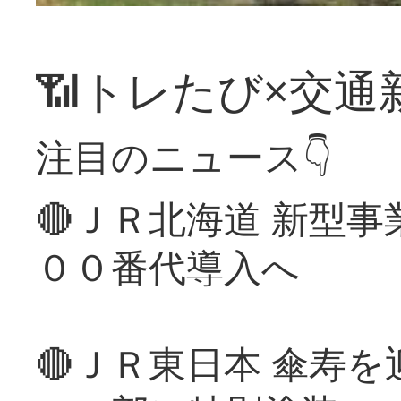
📶トレたび×交通
注目のニュース👇
🔴ＪＲ北海道 新型
００番代導入へ
🔴ＪＲ東日本 傘寿