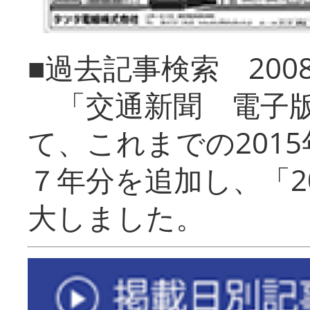
■過去記事検索 20
「交通新聞 電子版
て、これまでの201
７年分を追加し、「2
大しました