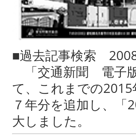
■過去記事検索 20
「交通新聞 電子版
て、これまでの201
７年分を追加し、「2
大しました