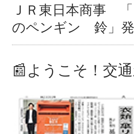
ＪＲ東日本商事 「
のペンギン 鈴」
📰ようこそ！交