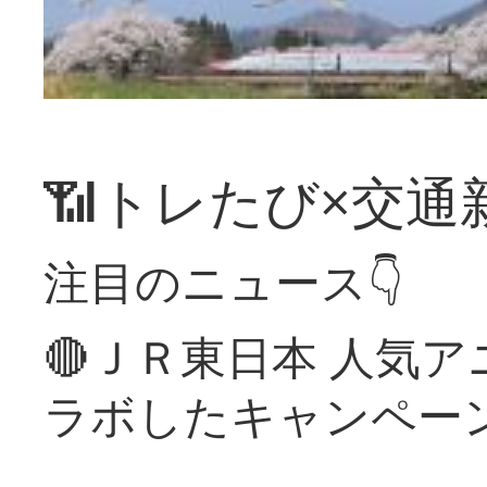
📶トレたび×交通
注目のニュース👇
🔴ＪＲ東日本 人気
ラボしたキャンペー