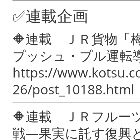
✅連載企画
🔶連載 ＪＲ貨物
プッシュ・プル運転
https://www.kotsu.c
26/post_10188.html
🔶連載 ＪＲフルー
戦―果実に託す復興