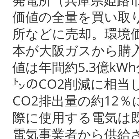
価値の全量を買い取
所などに売却。環境
本が大阪ガスから購
値は年間約5.3億kW
㌧のCO2削減に相当
CO2排出量の約12
際に使用する電気は
電気事業者から供給