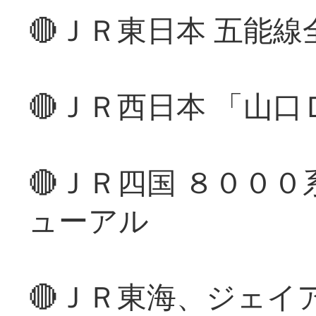
🔴ＪＲ東日本 五能
🔴ＪＲ西日本 「山
🔴ＪＲ四国 ８００
ューアル
🔴ＪＲ東海、ジェイ