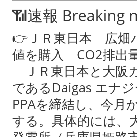
📶速報 Breaking 
👉ＪＲ東日本 広畑
値を購入 CO2排出
ＪＲ東日本と大阪ガ
であるDaigas エ
PPAを締結し、今月
する。具体的には、
発電所（兵庫県姫路